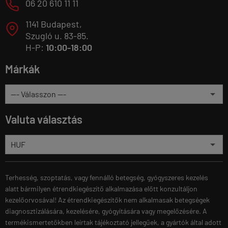
M
06 20 610 11 11
1141 Budapest,
T
Szugló u. 83-85.
H-P:
10:00-18:00
Márkák
Valuta választás
Terhesség, szoptatás, vagy fennálló betegség, gyógyszeres kezelés
alatt bármilyen étrendkiegészítő alkalmazása előtt konzultáljon
kezelőorvosával! Az étrendkiegészítők nem alkalmasak betegségek
diagnosztizálására, kezelésére, gyógyítására vagy megelőzésére. A
termékismertetőkben leírtak tájékoztató jellegűek, a gyártók által adott