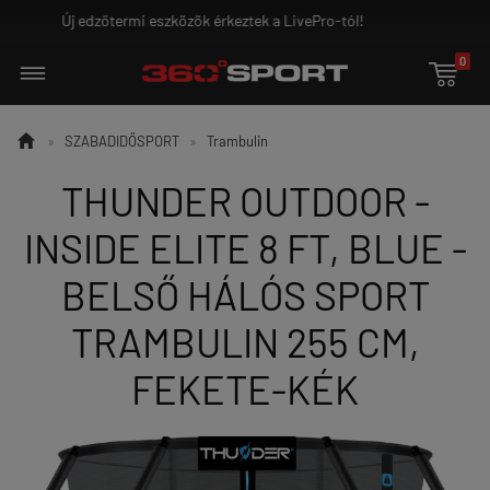
!
Ground Game - az igazi harcosoknak!
0


»
SZABADIDŐSPORT
»
Trambulin
THUNDER OUTDOOR -
INSIDE ELITE 8 FT, BLUE -
BELSŐ HÁLÓS SPORT
TRAMBULIN 255 CM,
FEKETE-KÉK