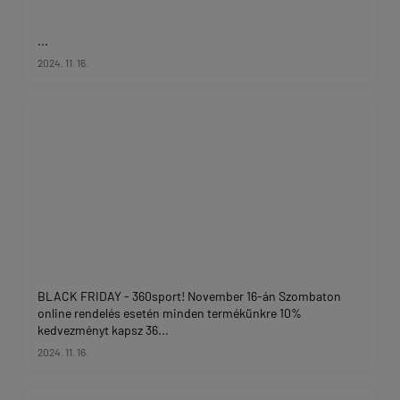
...
2024. 11. 16.
BLACK FRIDAY - 360sport! November 16-án Szombaton
online rendelés esetén minden termékünkre 10%
kedvezményt kapsz 36...
2024. 11. 16.