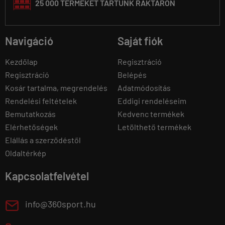
25 000 TERMÉKET TARTUNK RAKTÁRON
Navigáció
Saját fiók
Kezdőlap
Regisztráció
Regisztráció
Belépés
Kosár tartalma, megrendelés
Adatmódosítás
Rendelési feltételek
Eddigi rendeléseim
Bemutatkozás
Kedvenc termékek
Elérhetőségek
Letölthető termékek
Elállás a szerződéstől
Oldaltérkép
Kapcsolatfelvétel
E
info@360sport.hu