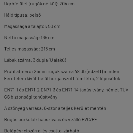
Ugrófelület (rugók nélkül): 204 cm
Háló típusa: belső
Magassága a talajtól: 50 cm
Nettó magasság: 165 cm
Teljes magasság: 215 cm
Lábak száma: 3 dupla (U alakú)
P
rofil átmérő: 25mm
rugók száma 48 db (edzett)
minden
keretelem kívül-belül horganyzott
fém létra, 2 lépcsőfok
EN71-1 és EN71-2 EN71-3 és EN71-14 tanúsítvány, német TUV
GS biztonsági tanúsítvány
A szőnyeg varrása: 6-szor a teljes kerület mentén
Rugós burkolat: habszivacs és vízálló PVC/PE
Belépés: cipzárral és csattal zárható