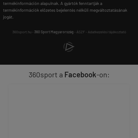
termékinformáción alapulnak. A gyártók fenntartják a
termékinformációk előzetes bejelentés nélküli megváltoztatásának
jogát.
360sport.hu -
360 Sport Magyarország
-
ÁSZF
-
Adatkezelési tájékoztató
360sport a
Facebook
-on: