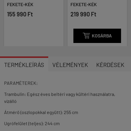
FEKETE-KÉK
FEKETE-KÉK
155 990 Ft
219 990 Ft

KOSÁRBA
TERMÉKLEÍRÁS
VÉLEMÉNYEK
KÉRDÉSEK
PARAMÉTEREK:
Trambulin: Egész éves beltéri vagy kültéri használatra,
vízálló
Átmérő (oszlopokkal együtt): 255 cm
Ugrófelület (teljes): 244 cm