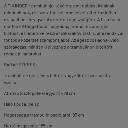
A THUNDER®️ trambulinjai tökéletes megoldást kínálnak
mindenkinek, aki szeretne kellemesen eltölteni az időt a
szabadban, és vigyázni szeretne egészségére.
A trambulin
életkortól függetlenül nagy adag örömöt és energiát
biztosít, és lehetővé teszi a fizikai aktivitást is, ami rendkívül
fontos a közérzet szempontjából.
Az egész családnak való
szórakozás, mindenki élvezheti a trambulinon eltöltött
remek pillanatokat.
PARAMÉTEREK:
Trambulin: Egész éves beltéri vagy kültéri használatra,
vízálló
Átmérő (oszlopokkal együtt) 488 cm
Háló típusa: belső
Magassága a trambulin padlójától: 85 cm
Nettó magasság: 185 cm