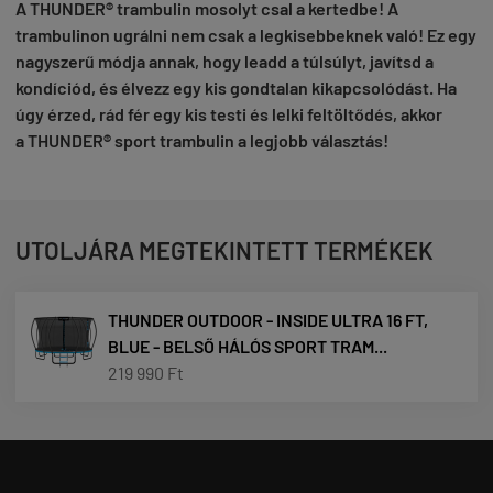
A THUNDER®️ trambulin mosolyt csal a kertedbe!
A
trambulinon ugrálni nem csak a legkisebbeknek való!
Ez egy
nagyszerű módja annak, hogy leadd a túlsúlyt, javítsd a
kondíciód, és élvezz egy kis gondtalan kikapcsolódást.
Ha
úgy érzed, rád fér egy kis testi és lelki feltöltődés, akkor
a
THUNDER®️ sport trambulin a legjobb választás!
UTOLJÁRA MEGTEKINTETT TERMÉKEK
THUNDER OUTDOOR - INSIDE ULTRA 16 FT,
BLUE - BELSŐ HÁLÓS SPORT TRAM...
219 990 Ft