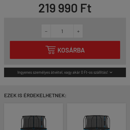
219 990 Ft



KOSÁRBA
Ingyenes személyes átvétel, vagy akár 0 Ft-os szállítás!

EZEK IS ÉRDEKELHETNEK: