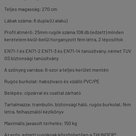
Teljes magasság: 270 cm
Lábak száma: 6 dupla (U alakú)
P
rofil átmérő: 25mm
rugók száma 108 db (edzett)
minden
keretelem kívül-belül horganyzott
fém létra, 2 lépcsőfok
EN71-1 és EN71-2 EN71-3 és EN71-14 tanúsítvány, német TUV
GS biztonsági tanúsítvány
A szőnyeg varrása: 6-szor a teljes kerület mentén
Rugós burkolat: habszivacs és vízálló PVC/PE
Belépés: cipzárral és csattal zárható
Tartalmazza:
trambulin,
biztonsági háló,
rugós burkolat,
fém
létra,
felhasználói kézikönyv
Maximális javasolt terhelés: 150 kg
Az erős, edzett rugóknak köszönhetően a THUNDER®️