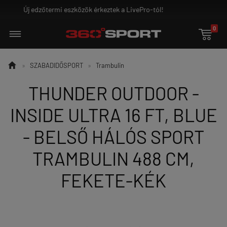
Ground Game - az igazi harcosoknak!
0


»
SZABADIDŐSPORT
»
Trambulin
THUNDER OUTDOOR -
INSIDE ULTRA 16 FT, BLUE
- BELSŐ HÁLÓS SPORT
TRAMBULIN 488 CM,
FEKETE-KÉK