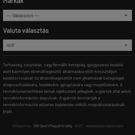
Márkák
Valuta választás
Terhesség, szoptatás, vagy fennálló betegség, gyógyszeres kezelés
alatt bármilyen étrendkiegészítő alkalmazása előtt konzultáljon
kezelőorvosával! Az étrendkiegészítők nem alkalmasak betegségek
diagnosztizálására, kezelésére, gyógyítására vagy megelőzésére. A
termékismertetőkben leírtak tájékoztató jellegűek, a gyártók által adott
termékinformáción alapulnak. A gyártók fenntartják a
termékinformációk előzetes bejelentés nélküli megváltoztatásának
jogát.
360sport.hu -
360 Sport Magyarország
-
ÁSZF
-
Adatkezelési tájékoztató