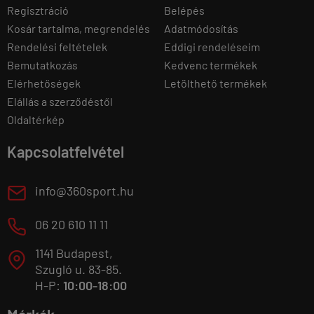
Regisztráció
Belépés
Kosár tartalma, megrendelés
Adatmódosítás
Rendelési feltételek
Eddigi rendeléseim
Bemutatkozás
Kedvenc termékek
Elérhetőségek
Letölthető termékek
Elállás a szerződéstől
Oldaltérkép
Kapcsolatfelvétel
E
info@360sport.hu
M
06 20 610 11 11
1141 Budapest,
T
Szugló u. 83-85.
H-P:
10:00-18:00