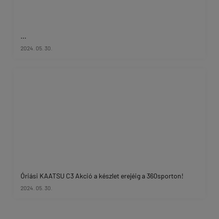
...
2024. 05. 30.
Óriási KAATSU C3 Akció a készlet erejéig a 360sporton!
2024. 05. 30.