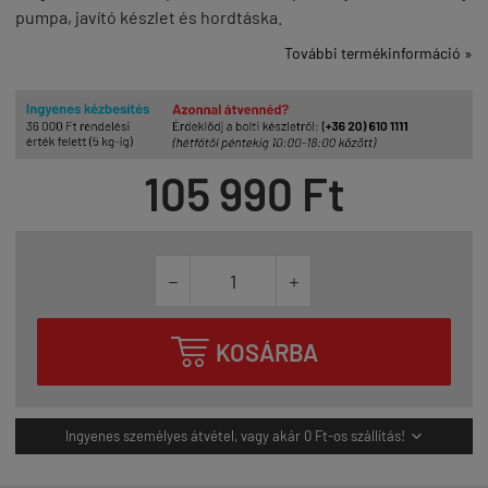
pumpa, javító készlet és hordtáska.
További termékinformáció »
105 990 Ft



KOSÁRBA
Ingyenes személyes átvétel, vagy akár 0 Ft-os szállítás!
