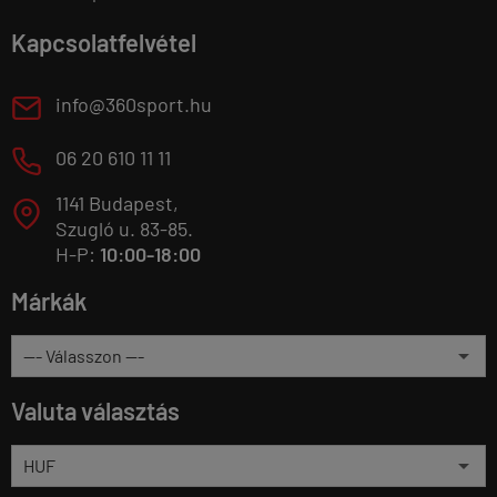
Kapcsolatfelvétel
E
info@360sport.hu
M
06 20 610 11 11
1141 Budapest,
T
Szugló u. 83-85.
H-P:
10:00-18:00
Márkák
Valuta választás