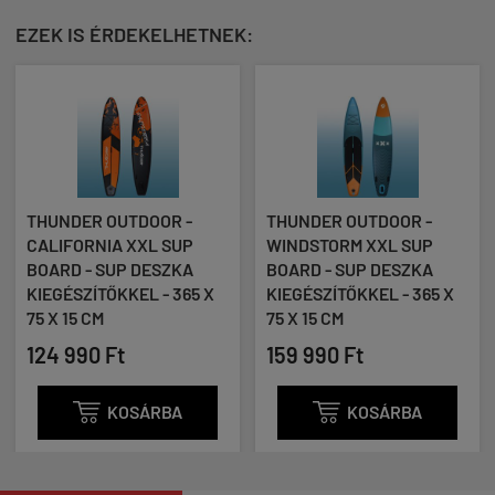
EZEK IS ÉRDEKELHETNEK:
 OUTDOOR -
THUNDER OUTDOOR -
THUNDER 
NIA XXL SUP
WINDSTORM XXL SUP
CYBERSTOR
 SUP DESZKA
BOARD - SUP DESZKA
BOARD - S
TŐKKEL - 365 X
KIEGÉSZÍTŐKKEL - 365 X
KIEGÉSZÍTŐ
M
75 X 15 CM
76 X 15 CM
 Ft
159 990 Ft
100 990 

KOSÁRBA

KOSÁRBA
