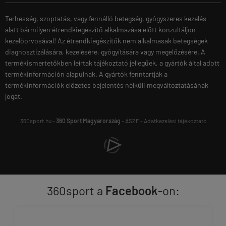
Terhesség, szoptatás, vagy fennálló betegség, gyógyszeres kezelés
alatt bármilyen étrendkiegészítő alkalmazása előtt konzultáljon
kezelőorvosával! Az étrendkiegészítők nem alkalmasak betegségek
diagnosztizálására, kezelésére, gyógyítására vagy megelőzésére. A
termékismertetőkben leírtak tájékoztató jellegűek, a gyártók által adott
termékinformáción alapulnak. A gyártók fenntartják a
termékinformációk előzetes bejelentés nélküli megváltoztatásának
jogát.
360sport.hu -
360 Sport Magyarország
-
ÁSZF
-
Adatkezelési tájékoztató
360sport a
Facebook
-on: