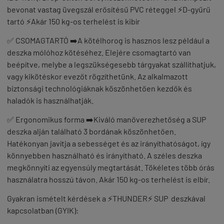
bevonat vastag üvegszál erősítésű PVC réteggel ⚡D-gyűrű
tartó ⚡Akár 150 kg-os terhelést is kibír
✅ CSOMAGTARTÓ ➡️A kötélhorog is hasznos lesz például a
deszka mólóhoz kötéséhez. Elejére csomagtartó van
beépítve, melybe a legszükségesebb tárgyakat szállíthatjuk,
vagy kikötéskor evezőt rögzíthetünk. Az alkalmazott
biztonsági technológiáknak köszönhetően kezdők és
haladók is használhatják.
✅ Ergonomikus forma ➡️Kiváló manőverezhetőség a SUP
deszka alján található 3 bordának köszönhetően.
Hatékonyan javítja a sebességet és az irányíthatóságot, így
könnyebben használható és irányítható. A széles deszka
megkönnyíti az egyensúly megtartását. Tökéletes több órás
használatra hosszú távon. Akár 150 kg-os terhelést is elbír.
Gyakran ismételt kérdések a ⚡THUNDER⚡ SUP deszkával
kapcsolatban (GYIK):