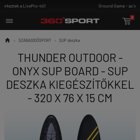
Ground Game - az igazi harcosoknak!
0


»
SZABADIDŐSPORT
»
SUP deszka
THUNDER OUTDOOR -
ONYX SUP BOARD - SUP
DESZKA KIEGÉSZÍTŐKKEL
- 320 X 76 X 15 CM