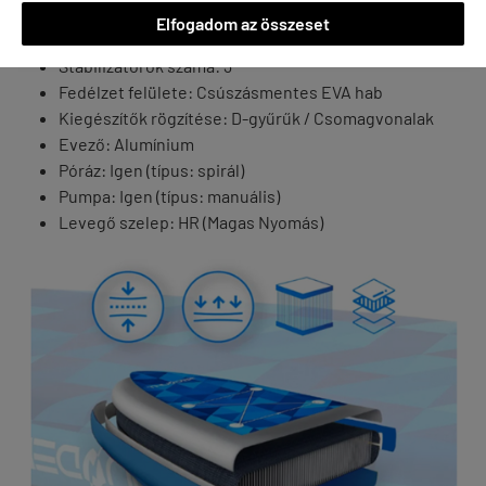
Működési nyomás: 15 PSI
Elfogadom az összeset
Rétegek száma: 4 réteg
Stabilizátorok száma: 3
Fedélzet felülete: Csúszásmentes EVA hab
Kiegészítők rögzítése: D-gyűrűk / Csomagvonalak
Evező: Alumínium
Póráz: Igen (típus: spirál)
Pumpa: Igen (típus: manuális)
Levegő szelep: HR (Magas Nyomás)