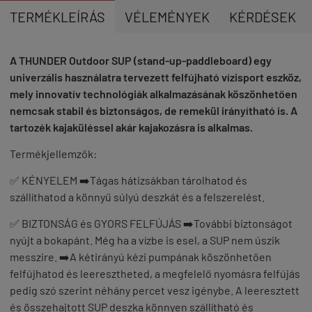
TERMÉKLEÍRÁS
VÉLEMÉNYEK
KÉRDÉSEK
A THUNDER Outdoor SUP (stand-up-paddleboard) egy
univerzális használatra tervezett felfújható vízisport eszköz,
mely innovatív technológiák alkalmazásának köszönhetően
nemcsak stabil és biztonságos, de remekül irányítható is. A
tartozék kajaküléssel akár kajakozásra is alkalmas.
Termékjellemzők:
✅ KÉNYELEM ➡️Tágas hátizsákban tárolhatod és
szállíthatod a könnyű súlyú deszkát és a felszerelést.
✅ BIZTONSÁG és GYORS FELFÚJÁS ➡️További biztonságot
nyújt a bokapánt. Még ha a vízbe is esel, a SUP nem úszik
messzire. ➡️A kétirányú kézi pumpának köszönhetően
felfújhatod és leeresztheted, a megfelelő nyomásra felfújás
pedig szó szerint néhány percet vesz igénybe. A leeresztett
és összehajtott SUP deszka könnyen szállítható és