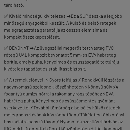
tárolható.
✅ Kiváló minőségű kivitelezés ➡️Ez a SUP deszka a legjobb
minőségű anyagokból készült. A külső és belső rétegek
melegragasztása garantálja az összes elem sima és
kompakt összekapcsolását.
✅ BEVONAT ➡️Az üvegszállal megerősített vastag PVC
rétegű UAL kompozit bevonatot 5 mm-es EVA habréteg
borítja, amely puha, kényelmes és csúszásgátló textúrájú
kivételes tapadást és stabilitást biztosít.
✅ A termék előnyei: ⚡ Gyors felfújás ⚡ Rendkívüli légzárás a
nagynyomású szelepnek köszönhetően ⚡Könnyű súly ⚡4
fogantyú gumizsinórral a rakomány rögzítéséhez ⚡EVA
habréteg puha, kényelmes és csúszásmentes gyémánt
szerkezettel ⚡További tömörség a belső és külső rétegek
melegragasztásának köszönhetően ⚡Tökéletes több órányi
használatra hosszú távon ⚡ Nyomó- és szakítószilárdság az
IDC-nek (I Drop-stitch Core) köszönhetően ⚡ UAL kompozit