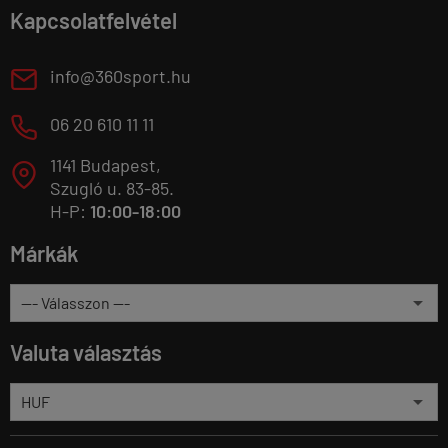
Kapcsolatfelvétel
E
info@360sport.hu
M
06 20 610 11 11
1141 Budapest,
T
Szugló u. 83-85.
H-P:
10:00-18:00
Márkák
Valuta választás