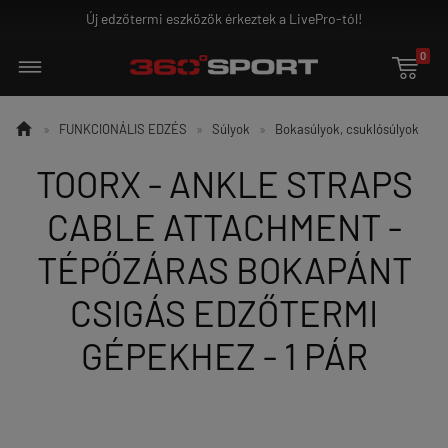
edzőtermi eszközök érkeztek a LivePro-tól!
Gro
0


»
FUNKCIONÁLIS EDZÉS
»
Súlyok
»
Bokasúlyok, csuklósúlyok
TOORX - ANKLE STRAPS
CABLE ATTACHMENT -
TÉPŐZÁRAS BOKAPÁNT
CSIGÁS EDZŐTERMI
GÉPEKHEZ - 1 PÁR