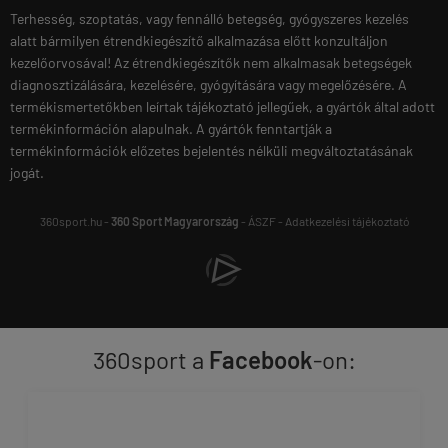
Terhesség, szoptatás, vagy fennálló betegség, gyógyszeres kezelés
alatt bármilyen étrendkiegészítő alkalmazása előtt konzultáljon
kezelőorvosával! Az étrendkiegészítők nem alkalmasak betegségek
diagnosztizálására, kezelésére, gyógyítására vagy megelőzésére. A
termékismertetőkben leírtak tájékoztató jellegűek, a gyártók által adott
termékinformáción alapulnak. A gyártók fenntartják a
termékinformációk előzetes bejelentés nélküli megváltoztatásának
jogát.
360sport.hu -
360 Sport Magyarország
-
ÁSZF
-
Adatkezelési tájékoztató
360sport a
Facebook
-on: