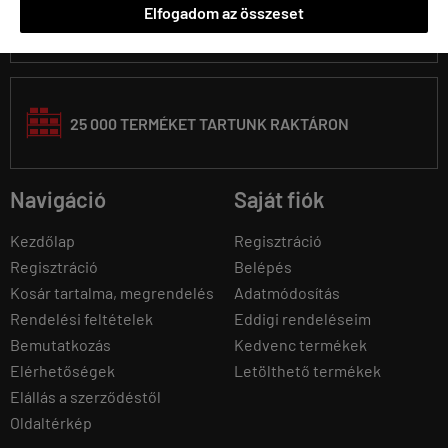
Elfogadom az összeset
30 000 KG SÚLYT ADUNK EL ÉVENTE
25 000 TERMÉKET TARTUNK RAKTÁRON
Navigáció
Saját fiók
Kezdőlap
Regisztráció
Regisztráció
Belépés
Kosár tartalma, megrendelés
Adatmódosítás
Rendelési feltételek
Eddigi rendeléseim
Bemutatkozás
Kedvenc termékek
Elérhetőségek
Letölthető termékek
Elállás a szerződéstől
Oldaltérkép