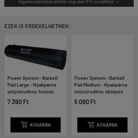
Ingyenes személyes átvétel, vagy akár 0 Ft-os szállítás!

EZEK IS ÉRDEKELHETNEK:
Power System - Barbell
Power System - Barbell
Pad Large - Nyakpárna
Pad Medium - Nyakpárna
súlyzórúdhoz, hosszú
súlyzórúdhoz, közepes
7 390 Ft
5 090 Ft

KOSÁRBA

KOSÁRBA