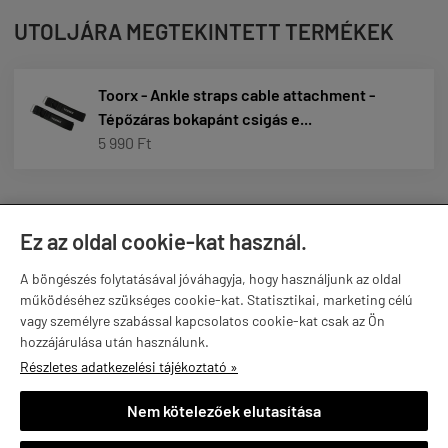
UTOLJÁRA MEGTEKINTETT TERMÉKEK
Toorx - Ankle straps cable attachment -
Tépőzáras bokapánt csigás e...
5 990 Ft
Ez az oldal cookie-kat használ.
A böngészés folytatásával jóváhagyja, hogy használjunk az oldal
működéséhez szükséges cookie-kat. Statisztikai, marketing célú
vagy személyre szabással kapcsolatos cookie-kat csak az Ön
hozzájárulása után használunk.

Részletes adatkezelési tájékoztató »
1992 ÓTA VAGYUNK A PIACON
Nem kötelezőek elutasítása