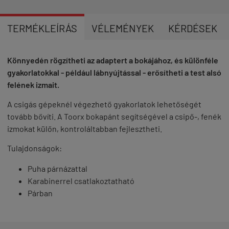
TERMÉKLEÍRÁS
VÉLEMÉNYEK
KÉRDÉSEK
Könnyedén rögzítheti az adaptert a bokájához, és különféle
gyakorlatokkal - például lábnyújtással - erősítheti a test alsó
felének izmait.
A csigás gépeknél végezhető gyakorlatok lehetőségét
tovább bővíti. A Toorx bokapánt segítségével a csipő-, fenék
izmokat külőn, kontroláltabban fejlesztheti.
Tulajdonságok:
Puha párnázattal
Karabinerrel csatlakoztatható
Párban