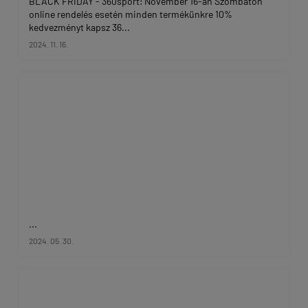
BLACK FRIDAY - 360sport! November 16-án Szombaton
online rendelés esetén minden termékünkre 10%
kedvezményt kapsz 36...
2024. 11. 16.
...
2024. 05. 30.