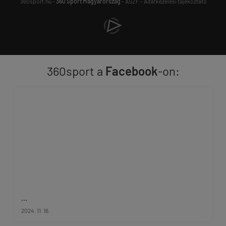
360sport.hu -
360 Sport Magyarország
-
ÁSZF
-
Adatkezelési tájékoztató
360sport a
Facebook
-on:
...
2024. 11. 16.