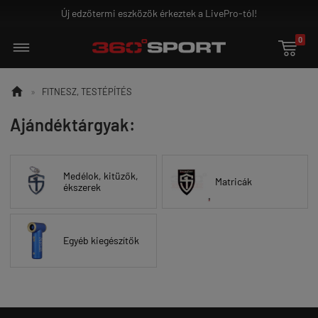
Új edzőtermi eszközök érkeztek a LivePro-tól!
0


»
FITNESZ, TESTÉPÍTÉS
Ajándéktárgyak:
Medélok, kitüzők,
Matricák
ékszerek
Egyéb kiegészítők