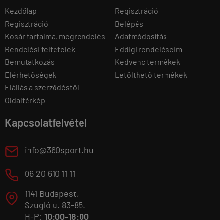
Kezdőlap
Regisztráció
Regisztráció
Belépés
Kosár tartalma, megrendelés
Adatmódosítás
Rendelési feltételek
Eddigi rendeléseim
Bemutatkozás
Kedvenc termékek
Elérhetőségek
Letölthető termékek
Elállás a szerződéstől
Oldaltérkép
Kapcsolatfelvétel
E
info@360sport.hu
M
06 20 610 11 11
1141 Budapest,
T
Szugló u. 83-85.
H-P:
10:00-18:00