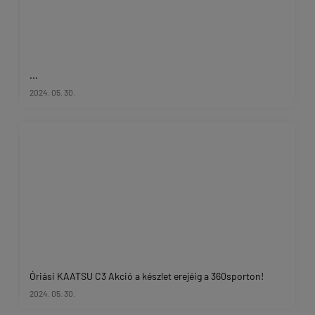
...
2024. 05. 30.
Óriási KAATSU C3 Akció a készlet erejéig a 360sporton!
2024. 05. 30.