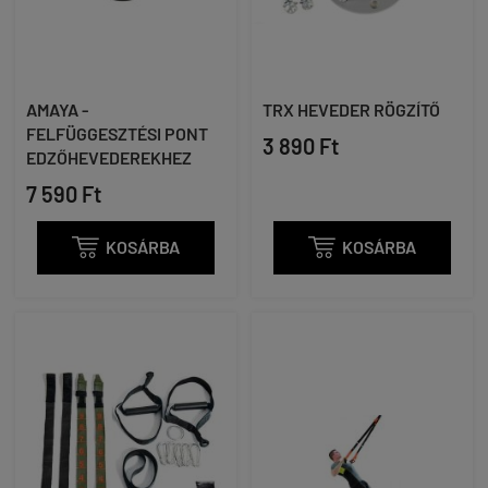
AMAYA -
TRX HEVEDER RÖGZÍTŐ
FELFÜGGESZTÉSI PONT
3 890 Ft
EDZŐHEVEDEREKHEZ
7 590 Ft

KOSÁRBA

KOSÁRBA