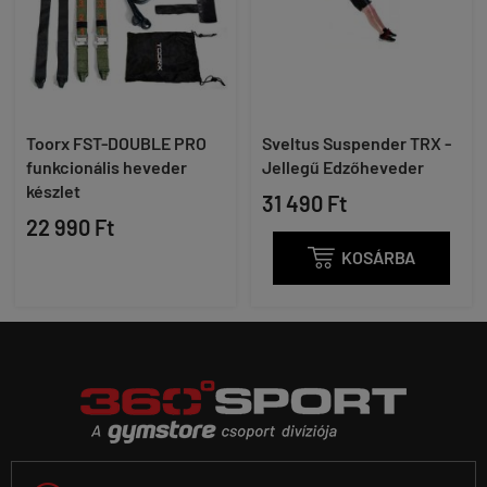
Toorx FST-DOUBLE PRO
Sveltus Suspender TRX -
funkcionális heveder
Jellegű Edzőheveder
készlet
31 490 Ft
22 990 Ft

KOSÁRBA