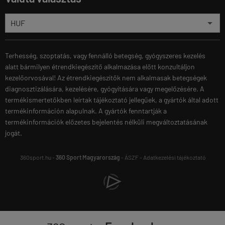
Terhesség, szoptatás, vagy fennálló betegség, gyógyszeres kezelés
alatt bármilyen étrendkiegészítő alkalmazása előtt konzultáljon
kezelőorvosával! Az étrendkiegészítők nem alkalmasak betegségek
diagnosztizálására, kezelésére, gyógyítására vagy megelőzésére. A
termékismertetőkben leírtak tájékoztató jellegűek, a gyártók által adott
termékinformáción alapulnak. A gyártók fenntartják a
termékinformációk előzetes bejelentés nélküli megváltoztatásának
jogát.
360sport.hu -
360 Sport Magyarország
-
ÁSZF
-
Adatkezelési tájékoztató