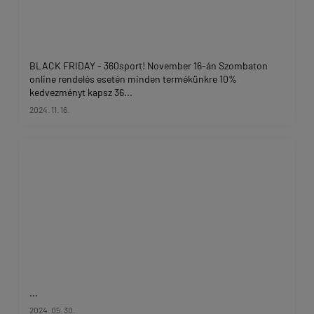
BLACK FRIDAY - 360sport! November 16-án Szombaton
online rendelés esetén minden termékünkre 10%
kedvezményt kapsz 36...
2024. 11. 16.
...
2024. 05. 30.