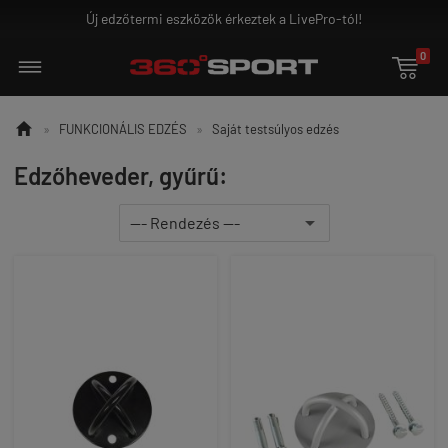
Új edzőtermi eszközök érkeztek a LivePro-tól!
0


»
FUNKCIONÁLIS EDZÉS
»
Saját testsúlyos edzés
Edzőheveder, gyűrű: