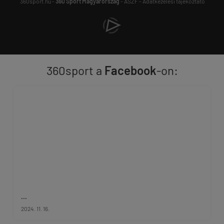
360sport.hu -
360 Sport Magyarország
-
ÁSZF
-
Adatkezelési tájékoztató
360sport a
Facebook
-on:
...
2024. 11. 16.