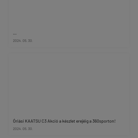
...
2024. 05. 30.
Óriási KAATSU C3 Akció a készlet erejéig a 360sporton!
2024. 05. 30.