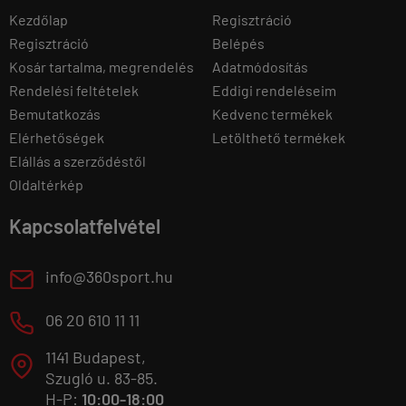
Kezdőlap
Regisztráció
Regisztráció
Belépés
Kosár tartalma, megrendelés
Adatmódosítás
Rendelési feltételek
Eddigi rendeléseim
Bemutatkozás
Kedvenc termékek
Elérhetőségek
Letölthető termékek
Elállás a szerződéstől
Oldaltérkép
Kapcsolatfelvétel
E
info@360sport.hu
M
06 20 610 11 11
1141 Budapest,
T
Szugló u. 83-85.
H-P:
10:00-18:00