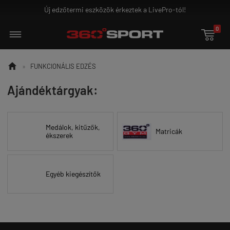
Új edzőtermi eszközök érkeztek a LivePro-tól!
0


»
FUNKCIONÁLIS EDZÉS
Ajándéktárgyak:
Medálok, kitűzők,
Matricák
ékszerek
Egyéb kiegészítők