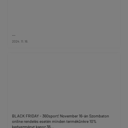
...
2024. 11. 16.
BLACK FRIDAY - 360sport! November 16-án Szombaton
online rendelés esetén minden termékünkre 10%
kedvezményt kapsz 36...