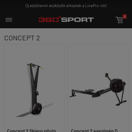
Új edzőtermi eszközök érkeztek a LivePro-tól!
0

CONCEPT 2
Concept 2 Skierg sífutó
Concept 2 evezőgép D