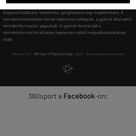
kezelőorvosával! Az étrendkiegészítők nem alkalmasak betegségek
diagnosztizálására, kezelésére, gyógyítására vagy megelőzésére. A
termékismertetőkben leírtak tájékoztató jellegűek, a gyártók által adott
termékinformáción alapulnak. A gyártók fenntartják a
termékinformációk előzetes bejelentés nélküli megváltoztatásának
jogát.
360sport.hu -
360 Sport Magyarország
-
ÁSZF
-
Adatkezelési tájékoztató
360sport a
Facebook
-on: