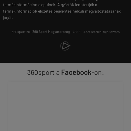
termékinformáción alapulnak. A gyártók fenntartják a
termékinformációk előzetes bejelentés nélküli megváltoztatásának
jogát.
360sport.hu -
360 Sport Magyarország
-
ÁSZF
-
Adatkezelési tájékoztató
360sport a
Facebook
-on: