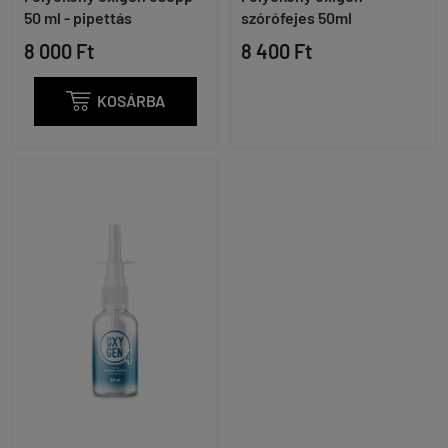
50 ml - pipettás
szórófejes 50ml
8 000 Ft
8 400 Ft

KOSÁRBA