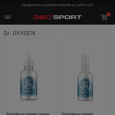
Új edzőtermi eszközök érkeztek a LivePro-tól!
0

Dr. OXYGEN
Folyékony oxigén csepp
Folyékony oxigén