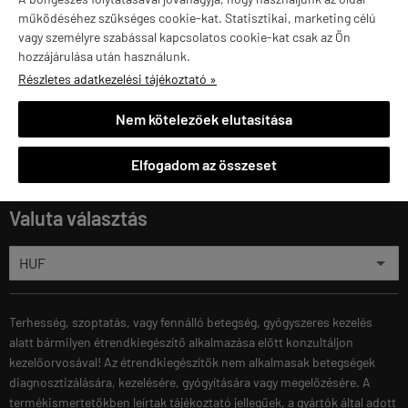
M
06 20 610 11 11
működéséhez szükséges cookie-kat. Statisztikai, marketing célú
vagy személyre szabással kapcsolatos cookie-kat csak az Ön
1141 Budapest,
T
hozzájárulása után használunk.
Szugló u. 83-85.
Részletes adatkezelési tájékoztató »
H-P:
10:00-18:00
Nem kötelezőek elutasítása
Márkák
Elfogadom az összeset
Valuta választás
Terhesség, szoptatás, vagy fennálló betegség, gyógyszeres kezelés
alatt bármilyen étrendkiegészítő alkalmazása előtt konzultáljon
kezelőorvosával! Az étrendkiegészítők nem alkalmasak betegségek
diagnosztizálására, kezelésére, gyógyítására vagy megelőzésére. A
termékismertetőkben leírtak tájékoztató jellegűek, a gyártók által adott