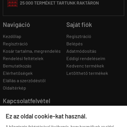
25 000 TERMÉKET TARTUNK RAKTÁRON
Navigáció
Saját fiók
Kezdőlap
Regisztráció
Regisztráció
Belépés
Kosár tartalma, megrendelés
Adatmódosítás
Rendelési feltételek
Eddigi rendeléseim
Bemutatkozás
Kedvenc termékek
Elérhetőségek
Letölthető termékek
Elállás a szerződéstől
Oldaltérkép
Kapcsolatfelvétel
Ez az oldal cookie-kat használ.
E
info@360sport.hu
A böngészés folytatásával jóváhagyja, hogy használjunk az oldal