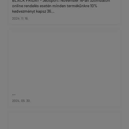
BLACK FRIDAY - 360sport! November 16-án Szombaton
online rendelés esetén minden termékünkre 10%
kedvezményt kapsz 36...
2024. 11. 16.
...
2024. 05. 30.