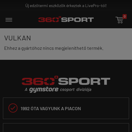
Új edzőtermi eszközök érkeztek a LivePro-tól!
0

VULKAN
Ehhez a gyártóhoz nincs megjeleníthető termék.

1992 ÓTA VAGYUNK A PIACON