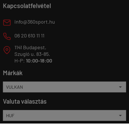
Kapcsolatfelvétel
E
info@360sport.hu
M
06 20 610 11 11
1141 Budapest,
T
Szugló u. 83-85.
H-P:
10:00-18:00
Márkák
Valuta választás