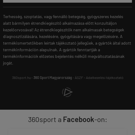
Terhesség, szoptatás, vagy fennálló betegség, gyógyszeres kezelés
alatt bármilyen étrendkiegészítő alkalmazása előtt konzultáljon
kezelőorvosával! Az étrendkiegészítők nem alkalmasak betegségek
diagnosztizálására, kezelésére, gyógyítására vagy megelőzésére. A
termékismertetőkben leírtak tájékoztató jellegűek, a gyártók által adott
termékinformáción alapulnak. A gyártók fenntartják a
termékinformációk előzetes bejelentés nélküli megváltoztatásának
jogát.
360sport.hu -
360 Sport Magyarország
-
ÁSZF
-
Adatkezelési tájékoztató
360sport a
Facebook
-on: