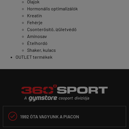
Olajok
Hormonális optimalizálók
Kreatin
Fehérje
Csonterősítő, ízületvédő
Aminosav
Ételhordó
Shaker, kulacs
OUTLET termékek

1992 ÓTA VAGYUNK A PIACON