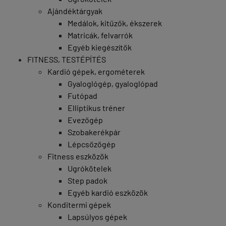
Ajándéktárgyak
Medálok, kitűzők, ékszerek
Matricák, felvarrók
Egyéb kiegészítők
FITNESS, TESTÉPÍTÉS
Kardió gépek, ergométerek
Gyaloglógép, gyaloglópad
Futópad
Elliptikus tréner
Evezőgép
Szobakerékpár
Lépcsőzőgép
Fitness eszközök
Ugrókötelek
Step padok
Egyéb kardió eszközök
Konditermi gépek
Lapsúlyos gépek