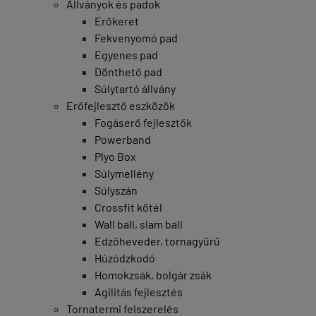
Állványok és padok
Erőkeret
Fekvenyomó pad
Egyenes pad
Dönthető pad
Súlytartó állvány
Erőfejlesztő eszközök
Fogáserő fejlesztők
Powerband
Plyo Box
Súlymellény
Súlyszán
Crossfit kötél
Wall ball, slam ball
Edzőheveder, tornagyűrű
Húzódzkodó
Homokzsák, bolgár zsák
Agilitás fejlesztés
Tornatermi felszerelés