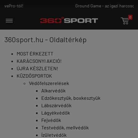
Ground Game - az igazi harcosoknak!
0

360sport.hu - Oldaltérkép
MOST ÉRKEZETT
KARÁCSONYI AKCIÓ!
ÚJRA KÉSZLETEN!
KÜZDŐSPORTOK
Védőfelszerelések
Alkarvédők
Edzőkesztyűk, boxkesztyűk
Lábszárvédők
Lágyékvédők
Fejvédők
Testvédők, mellvédők
Ízületvédők