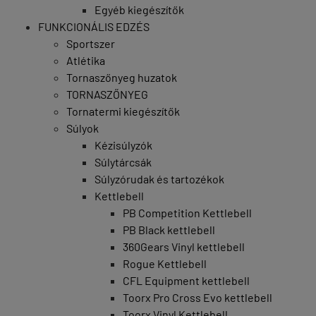
Egyéb kiegészítők
FUNKCIONÁLIS EDZÉS
Sportszer
Atlétika
Tornaszőnyeg huzatok
TORNASZŐNYEG
Tornatermi kiegészítők
Súlyok
Kézisúlyzók
Súlytárcsák
Súlyzórudak és tartozékok
Kettlebell
PB Competition Kettlebell
PB Black kettlebell
360Gears Vinyl kettlebell
Rogue Kettlebell
CFL Equipment kettlebell
Toorx Pro Cross Evo kettlebell
Toorx Vinyl Kettlebell