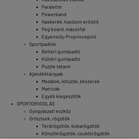
Paralette
Powerband
Haskerék, hasizom erősítő
Peg board, mászófal
Egyensúly-Propriocepció
Sportpadlók
Beltéri gumipadló
Kültéri gumipadló
Puzzle tatami
Ajándéktárgyak
Medálok, kitűzők, ékszerek
Matricák
Egyéb kiegészítők
SPORTORVOSLÁS
Gyógyászati eszköz
Ortézisek, rögzítők
Térdrögzítők, bokarögzítők
Könyökrögzítők, csuklórögzítők