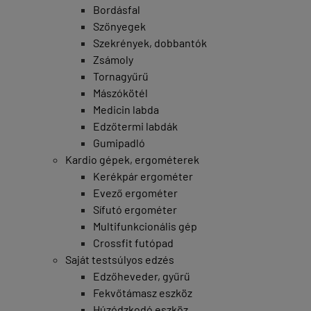
Bordásfal
Szőnyegek
Szekrények, dobbantók
Zsámoly
Tornagyűrű
Mászókötél
Medicin labda
Edzőtermi labdák
Gumipadló
Kardio gépek, ergométerek
Kerékpár ergométer
Evező ergométer
Sífutó ergométer
Multifunkcionális gép
Crossfit futópad
Saját testsúlyos edzés
Edzőheveder, gyűrű
Fekvőtámasz eszköz
Húzódzkodó eszköz