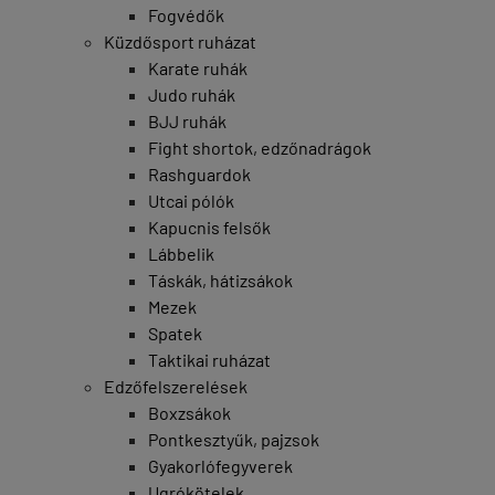
Fogvédők
Küzdősport ruházat
Karate ruhák
Judo ruhák
BJJ ruhák
Fight shortok, edzőnadrágok
Rashguardok
Utcai pólók
Kapucnis felsők
Lábbelik
Táskák, hátizsákok
Mezek
Spatek
Taktikai ruházat
Edzőfelszerelések
Boxzsákok
Pontkesztyűk, pajzsok
Gyakorlófegyverek
Ugrókötelek