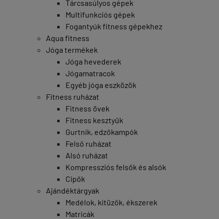
Tárcsasúlyos gépek
Multifunkciós gépek
Fogantyúk fitness gépekhez
Aqua fitness
Jóga termékek
Jóga hevederek
Jógamatracok
Egyéb jóga eszközök
Fitness ruházat
Fitness övek
Fitness kesztyűk
Gurtnik, edzőkampók
Felső ruházat
Alsó ruházat
Kompressziós felsők és alsók
Cipők
Ajándéktárgyak
Medélok, kitüzők, ékszerek
Matricák