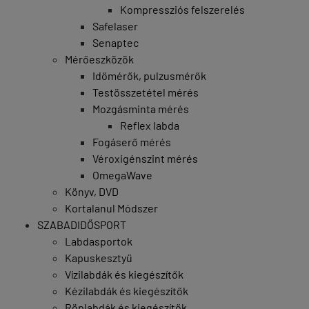
Kompressziós felszerelés
Safelaser
Senaptec
Mérőeszközök
Időmérők, pulzusmérők
Testösszetétel mérés
Mozgásminta mérés
Reflex labda
Fogáserő mérés
Véroxigénszint mérés
OmegaWave
Könyv, DVD
Kortalanul Módszer
SZABADIDŐSPORT
Labdasportok
Kapuskesztyű
Vízilabdák és kiegészítők
Kézilabdák és kiegészítők
Röplabdák és kiegészítők