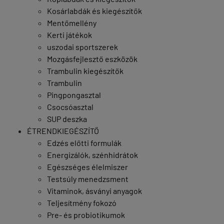
Kosárlabdák és kiegészítők
Mentőmellény
Kerti játékok
uszodai sportszerek
Mozgásfejlesztő eszközök
Trambulin kiegészítők
Trambulin
Pingpongasztal
Csocsóasztal
SUP deszka
ÉTRENDKIEGÉSZÍTŐ
Edzés előtti formulák
Energizálók, szénhidrátok
Egészséges élelmiszer
Testsúly menedzsment
Vitaminok, ásványi anyagok
Teljesítmény fokozó
Pre- és probiotikumok