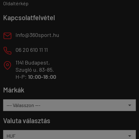
Oldaltérkép
Kapcsolatfelvétel
E
info@360sport.hu
M
06 20 610 11 11
1141 Budapest,
T
Szugló u. 83-85.
H-P:
10:00-18:00
Márkák
Valuta választás