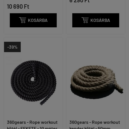
10 690 Ft

KOSÁRBA

KOSÁRBA
-39%
360gears - Rope workout
360gears - Rope workout
kötél - FEKETE - 10 méter
kender kötél - 50mm