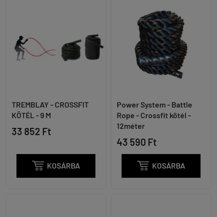
TREMBLAY - CROSSFIT
Power System - Battle
KÖTÉL - 9 M
Rope - Crossfit kötél -
12méter
33 852 Ft
43 590 Ft

KOSÁRBA

KOSÁRBA