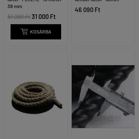
38 mm
46 090 Ft
51 090 Ft
31 000 Ft

KOSÁRBA