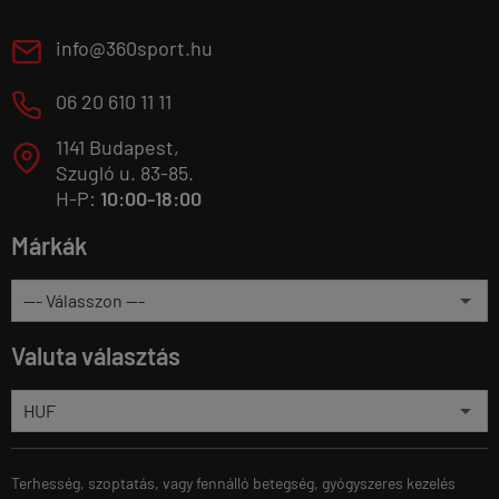
E
info@360sport.hu
M
06 20 610 11 11
1141 Budapest,
T
Szugló u. 83-85.
H-P:
10:00-18:00
Márkák
Valuta választás
Terhesség, szoptatás, vagy fennálló betegség, gyógyszeres kezelés