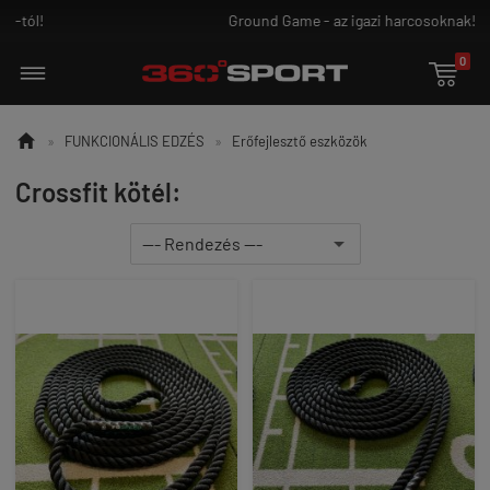
Ground Game - az igazi harcosoknak!
0


»
FUNKCIONÁLIS EDZÉS
»
Erőfejlesztő eszközök
Crossfit kötél: