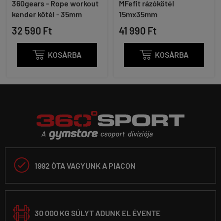
360gears - Rope workout
MFefit rázókötél
kender kötél - 35mm
15mx35mm
32 590 Ft
41 990 Ft

KOSÁRBA

KOSÁRBA

1992 ÓTA VAGYUNK A PIACON
30 000 KG SÚLYT ADUNK EL ÉVENTE