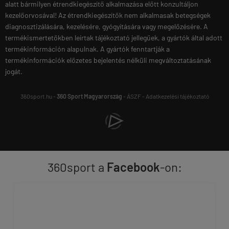
alatt bármilyen étrendkiegészítő alkalmazása előtt konzultáljon
kezelőorvosával! Az étrendkiegészítők nem alkalmasak betegségek
diagnosztizálására, kezelésére, gyógyítására vagy megelőzésére. A
termékismertetőkben leírtak tájékoztató jellegűek, a gyártók által adott
termékinformáción alapulnak. A gyártók fenntartják a
termékinformációk előzetes bejelentés nélküli megváltoztatásának
jogát.
360sport.hu -
360 Sport Magyarország
-
ÁSZF
-
Adatkezelési tájékoztató
360sport a
Facebook
-on: