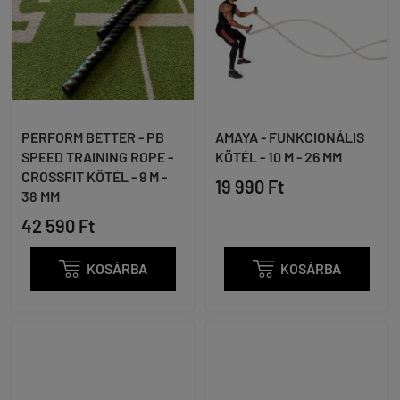
PERFORM BETTER - PB
AMAYA - FUNKCIONÁLIS
SPEED TRAINING ROPE -
KÖTÉL - 10 M - 26 MM
CROSSFIT KÖTÉL - 9 M -
19 990 Ft
38 MM
42 590 Ft

KOSÁRBA

KOSÁRBA