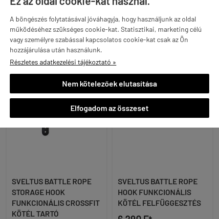
Ez az oldal cookie-kat használ.

KOSÁRBA

KOSÁRBA
A böngészés folytatásával jóváhagyja, hogy használjunk az oldal
működéséhez szükséges cookie-kat. Statisztikai, marketing célú
vagy személyre szabással kapcsolatos cookie-kat csak az Ön
hozzájárulása után használunk.
Részletes adatkezelési tájékoztató »
Nem kötelezőek elutasítása
Elfogadom az összeset
SVELTUS BATTLE ROPE
SVELTUS BATTLE ROPE
STORAGE HOOK
HOOK FUNKCIONÁLIS
FUNKCIONÁLIS CROSSFIT
KÖTÉL FELFÜGGESZTÉS
KÖTÉL TARTÓ
6 290 Ft