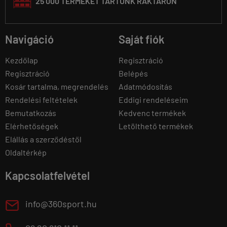
25 000 TERMÉKET TARTUNK RAKTÁRON
Navigáció
Saját fiók
Kezdőlap
Regisztráció
Regisztráció
Belépés
Kosár tartalma, megrendelés
Adatmódosítás
Rendelési feltételek
Eddigi rendeléseim
Bemutatkozás
Kedvenc termékek
Elérhetőségek
Letölthető termékek
Elállás a szerződéstől
Oldaltérkép
Kapcsolatfelvétel
E
info@360sport.hu