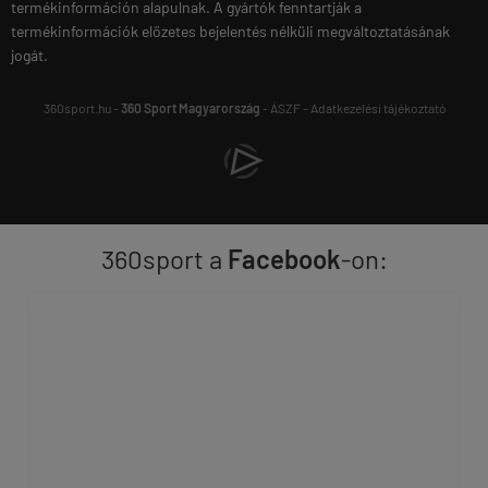
termékinformáción alapulnak. A gyártók fenntartják a
termékinformációk előzetes bejelentés nélküli megváltoztatásának
jogát.
360sport.hu -
360 Sport Magyarország
-
ÁSZF
-
Adatkezelési tájékoztató
360sport a
Facebook
-on: