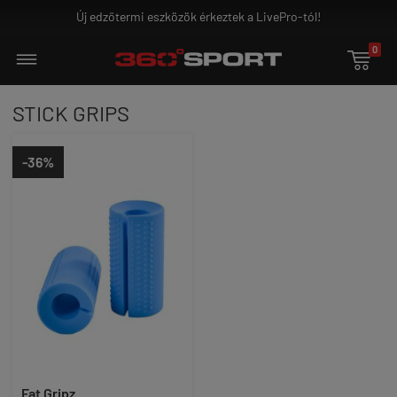
Új edzőtermi eszközök érkeztek a LivePro-tól!
0

STICK GRIPS
-36%
Fat Gripz