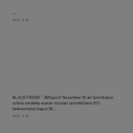
...
2024. 11. 16.
BLACK FRIDAY - 360sport! November 16-án Szombaton
online rendelés esetén minden termékünkre 10%
kedvezményt kapsz 36...
2024. 11. 16.