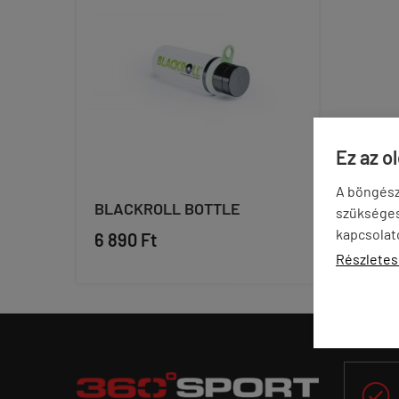
Ez az o
A böngész
BLACKROLL BOTTLE
szükséges 
kapcsolat
6 890 Ft
Részletes
