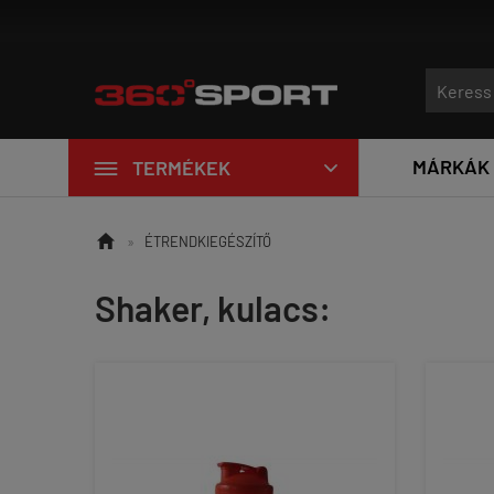

MÁRKÁK
TERMÉKEK


»
ÉTRENDKIEGÉSZÍTŐ
Shaker, kulacs: