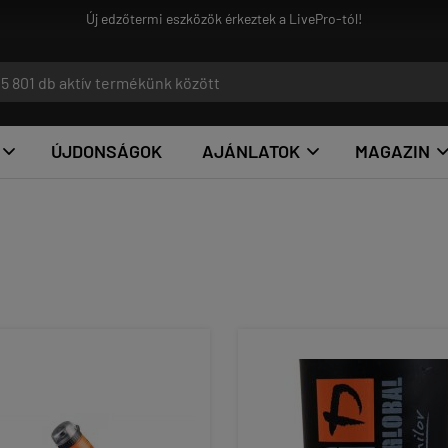
Új edzőtermi eszközök érkeztek a LivePro-tól!
ÚJDONSÁGOK
AJÁNLATOK
MAGAZIN

