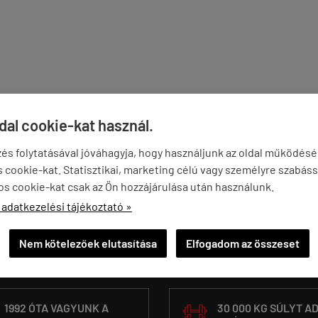
ldal cookie-kat használ.
és folytatásával jóváhagyja, hogy használjunk az oldal működés
cookie-kat. Statisztikai, marketing célú vagy személyre szabáss
os cookie-kat csak az Ön hozzájárulása után használunk.
 adatkezelési tájékoztató »
Nem kötelezőek elutasítása
Elfogadom az összeset
1992 ÓTA VAGYUNK A
30 000 KG SÚLYT A