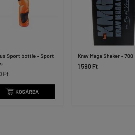
us Sport bottle - Sport
Krav Maga Shaker - 700
cs
1 590 Ft
0 Ft
KOSÁRBA
