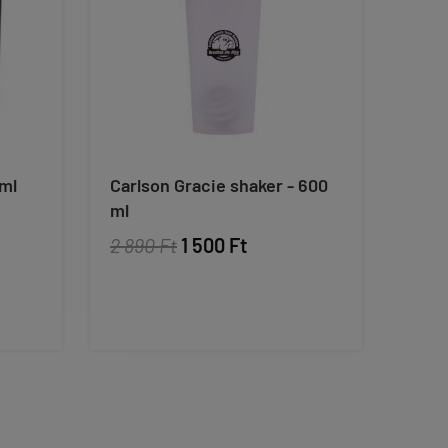
 ml
Carlson Gracie shaker - 600
ml
2 890 Ft
1 500 Ft