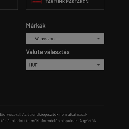
TARTUNK RAKTÁRON
Márkák
Valuta választás
zelőorvosával! Az étrendkiegészítők nem alkalmasak
rtók által adott termékinformáción alapulnak. A gyártók