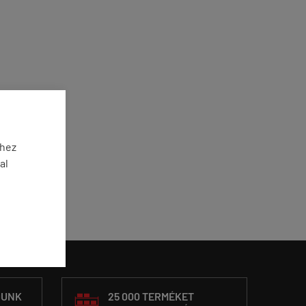
éhez
al
DUNK
25 000 TERMÉKET