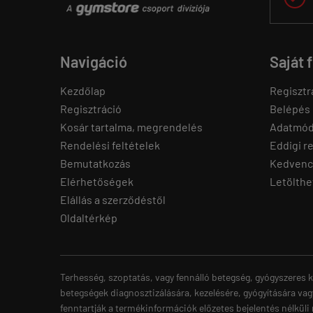
Navigáció
Saját 
Kezdőlap
Regisztr
Regisztráció
Belépés
Kosár tartalma, megrendelés
Adatmód
Rendelési feltételek
Eddigi r
Bemutatkozás
Kedvenc
Elérhetőségek
Letölthe
Elállás a szerződéstől
Oldaltérkép
Terhesség, szoptatás, vagy fennálló betegség, gyógyszeres k
betegségek diagnosztizálására, kezelésére, gyógyítására vag
fenntartják a termékinformációk előzetes bejelentés nélküli