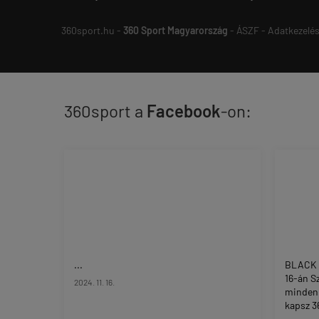
360sport.hu -
360 Sport Magyarország
-
ÁSZF
-
Adatkezelés
360sport a
Facebook
-on:
...
BLACK 
16-án S
2024. 11. 16.
minden
kapsz 36