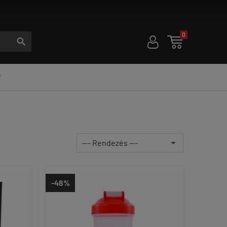
0
U

S

-48%