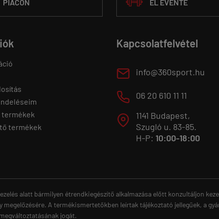
PIACON
EL ÉVENTE
fiók
Kapcsolatfelvétel
áció
E
info@360sport.hu
osítás
M
06 20 610 11 11
endeléseim
 termékek
1141 Budapest,
T
Szugló u. 83-85.
tő termékek
H-P:
10:00-18:00
ezelés alatt bármilyen étrendkiegészítő alkalmazása előtt konzultáljon ke
y megelőzésére. A termékismertetőkben leírtak tájékoztató jellegűek, a gyá
 megváltoztatásának jogát.