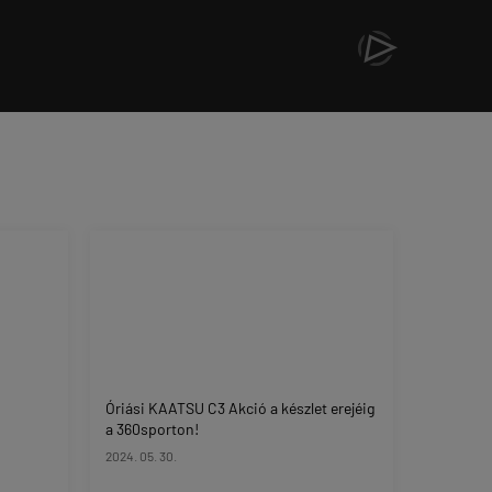
Óriási KAATSU C3 Akció a készlet erejéig
a 360sporton!
2024. 05. 30.