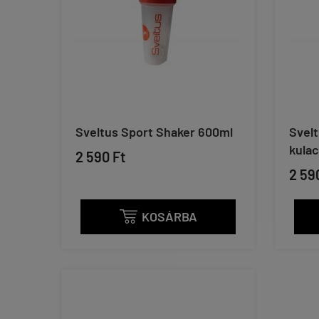
Sveltus Sport Shaker 600ml
Svelt
kula
2 590 Ft
2 59
KOSÁRBA
