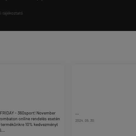
i tájékoztató
FRIDAY - 360sport! November
...
zombaton online rendelés esetén
2024. 05. 30.
 termékünkre 10% kedvezményt
...