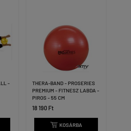
LL -
THERA-BAND - PROSERIES
PREMIUM - FITNESZ LABDA -
PIROS - 55 CM
18 190 Ft
KOSÁRBA
