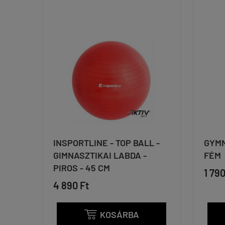
INSPORTLINE - TOP BALL -
GYMN
GIMNASZTIKAI LABDA -
FÉM
PIROS - 45 CM
1 790
4 890 Ft
KOSÁRBA
