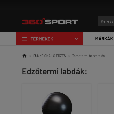

MÁRKÁK
TERMÉKEK


»
FUNKCIONÁLIS EDZÉS
»
Tornatermi felszerelés
Edzőtermi labdák: