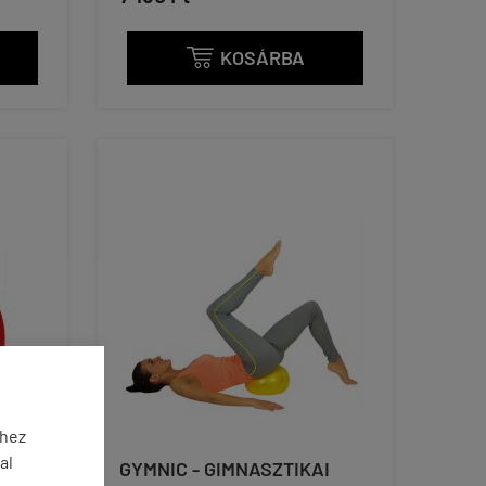
KOSÁRBA

éhez
al
GYMNIC - GIMNASZTIKAI