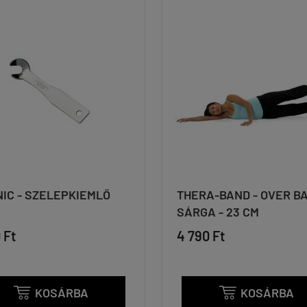
IC - SZELEPKIEMLŐ
THERA-BAND - OVER BA
SÁRGA - 23 CM
 Ft
4 790 Ft
KOSÁRBA
KOSÁRBA

