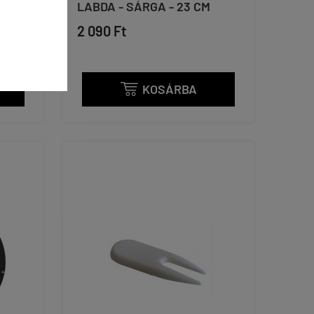
DA -
LABDA - SÁRGA - 23 CM
2 090 Ft
KOSÁRBA
