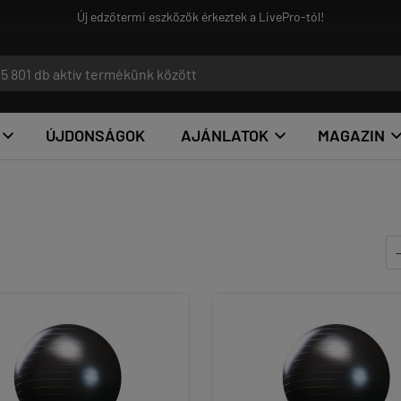
Ground Game - az igazi harcosoknak!
ÚJDONSÁGOK
AJÁNLATOK
MAGAZIN

