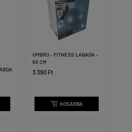
UMBRO - FITNESS LABADA -
55 CM
LABDA
3 390 Ft
KOSÁRBA
