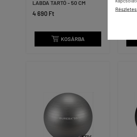
kapcsolat
LABDA TARTÓ - 50 CM
LABD
Részletes
4 690 Ft
7 59
KOSÁRBA
