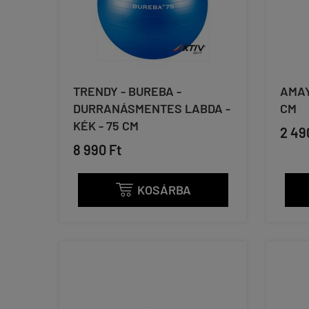
TRENDY - BUREBA -
AMAY
DURRANÁSMENTES LABDA -
CM
KÉK - 75 CM
2 49
8 990 Ft
KOSÁRBA
