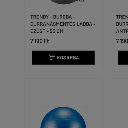
TRENDY - BUREBA -
TREN
DURRANÁSMENTES LABDA -
DURR
EZÜST - 55 CM
ANTR
7 190 Ft
7 190
KOSÁRBA
