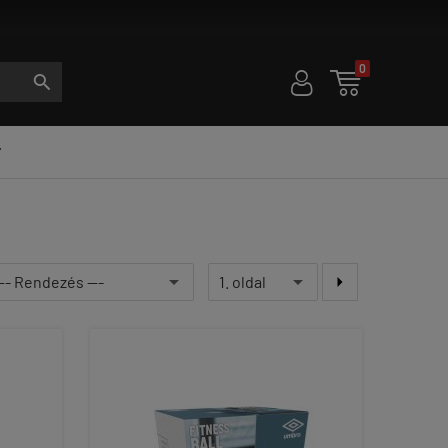
0
U

S

