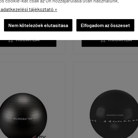
os cookie-kat csak az Ön hozzájárulása után használunk.
A - EZÜST - 26 CM
DURRANÁSMENTES LAB
 adatkezelési tájékoztató »
PIROS -75 CM
0 Ft
8 990 Ft
Nem kötelezőek elutasítása
Elfogadom az összeset
KOSÁRBA
KOSÁRBA

