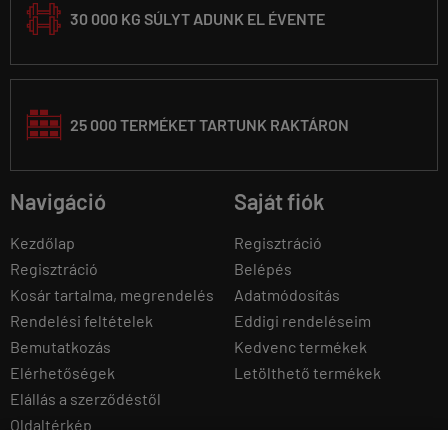
30 000 KG SÚLYT ADUNK EL ÉVENTE
25 000 TERMÉKET TARTUNK RAKTÁRON
Navigáció
Saját fiók
Kezdőlap
Regisztráció
Regisztráció
Belépés
Kosár tartalma, megrendelés
Adatmódosítás
Rendelési feltételek
Eddigi rendeléseim
Bemutatkozás
Kedvenc termékek
Elérhetőségek
Letölthető termékek
Elállás a szerződéstől
Oldaltérkép