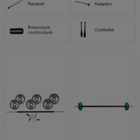
Macebell
Kalapács
Bokasúlyok,
Clubbellek
csuklósúlyok