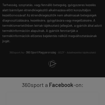
Terhesség, szoptatás, vagy fennálló betegség, gyógyszeres kezelés
alatt bármilyen étrendkiegészítő alkalmazása előtt konzultáljon
kezelőorvosával! Az étrendkiegészítők nem alkalmasak betegségek
diagnosztizálására, kezelésére, gyógyítására vagy megelőzésére. A
termékismertetőkben leírtak tájékoztató jellegűek, a gyártók által adott
termékinformáción alapulnak. A gyártók fenntartják a
termékinformációk előzetes bejelentés nélküli megváltoztatásának
jogát.
360sport.hu -
360 Sport Magyarország
-
ÁSZF
-
Adatkezelési tájékoztató
360sport a
Facebook
-on: