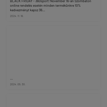
BLACK FRIDAY - 360sport! November 16-án Szombaton
online rendelés esetén minden termékünkre 10%
kedvezményt kapsz 36...
2024. 11. 16.
...
2024. 05. 30.