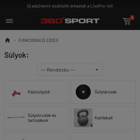
Új edzőtermi eszközök érkeztek a LivePro-tól!
0


»
FUNKCIONÁLIS EDZÉS
Súlyok:
Kézisúlyzók
Súlytárcsák
Súlyzórudak és
Kettlebell
tartozékok