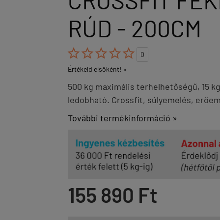
CROSSFIT FEK
RÚD - 200CM





0
Értékeld elsőként! »
500 kg maximális terhelhetőségű, 15 kg 
ledobható. Crossfit, súlyemelés, erőeme
További termékinformáció »
155 890 Ft