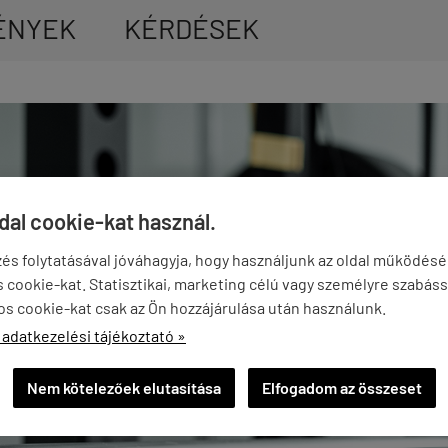
ÉNYEK
KÉRDÉSEK
ldal cookie-kat használ.
és folytatásával jóváhagyja, hogy használjunk az oldal működés
cookie-kat. Statisztikai, marketing célú vagy személyre szabáss
os cookie-kat csak az Ön hozzájárulása után használunk.
 adatkezelési tájékoztató »
Nem kötelezőek elutasítása
Elfogadom az összeset