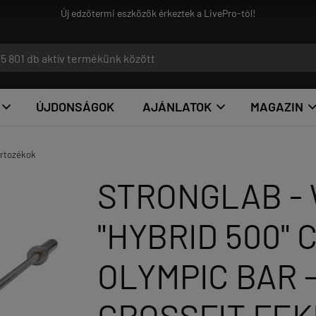
Ground Game - az igazi harcosoknak!
ÚJDONSÁGOK
AJÁNLATOK
MAGAZIN


artozékok
STRONGLAB -
"HYBRID 500"
OLYMPIC BAR -