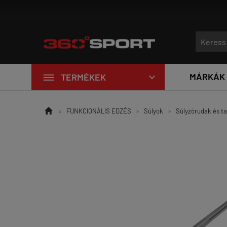

MÁRKÁK
TERMÉKEK


»
FUNKCIONÁLIS EDZÉS
»
Súlyok
»
Súlyzórudak és t