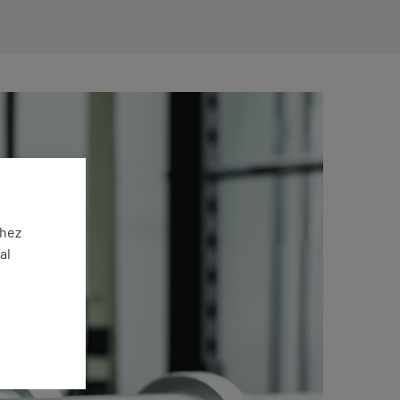
éhez
al