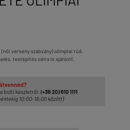
ETE OLIMPIAI
(női verseny szabvány) olimpiai rúd,
lés, testépítés célra is ajánlott.