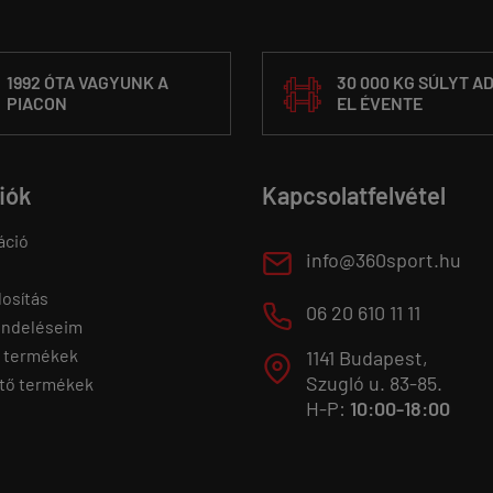
1992 ÓTA VAGYUNK A
30 000 KG SÚLYT A
PIACON
EL ÉVENTE
fiók
Kapcsolatfelvétel
áció
E
info@360sport.hu
osítás
M
06 20 610 11 11
endeléseim
 termékek
1141 Budapest,
T
Szugló u. 83-85.
tő termékek
H-P:
10:00-18:00