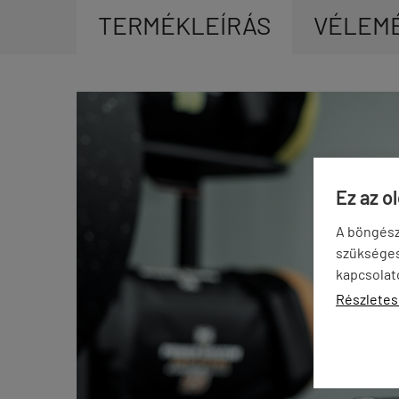
TERMÉKLEÍRÁS
VÉLEM
Ez az o
A böngész
szükséges 
kapcsolat
Részletes