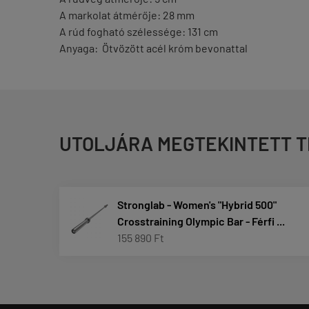
A markolat átmérője: 28 mm
A rúd fogható szélessége: 131 cm
Anyaga: Ötvözött acél króm bevonattal
UTOLJÁRA MEGTEKINTETT 
Stronglab - Women's "Hybrid 500"
Crosstraining Olympic Bar - Férfi ...
155 890 Ft