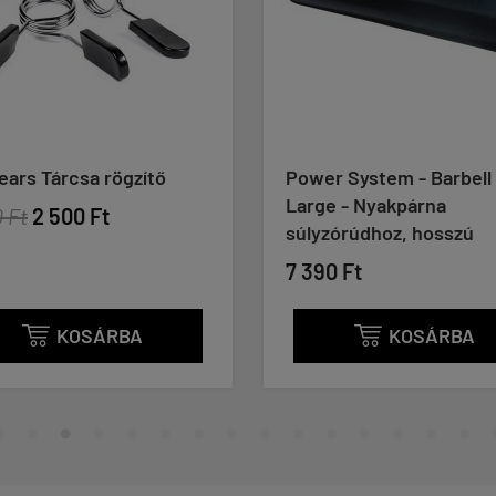
ítő
Power System - Barbell Pad
36
Large - Nyakpárna
c
súlyzórúdhoz, hosszú
10
7 390 Ft
KOSÁRBA
