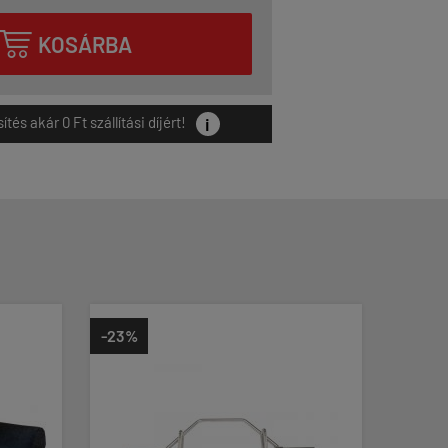

KOSÁRBA
i
és akár 0 Ft szállítási díjért!
%