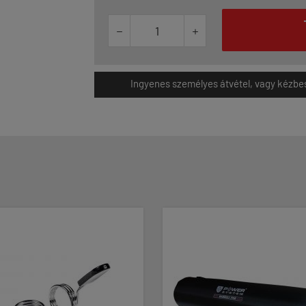


Ingyenes személyes átvétel, vagy kézbesít
-23