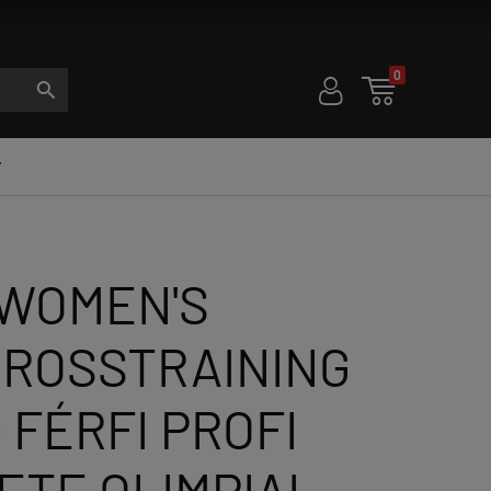
0
U

S

 WOMEN'S
 CROSSTRAINING
 FÉRFI PROFI