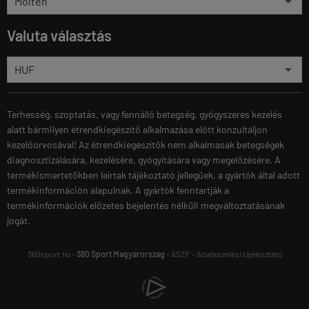
Valuta választás
Terhesség, szoptatás, vagy fennálló betegség, gyógyszeres kezelés
alatt bármilyen étrendkiegészítő alkalmazása előtt konzultáljon
kezelőorvosával! Az étrendkiegészítők nem alkalmasak betegségek
diagnosztizálására, kezelésére, gyógyítására vagy megelőzésére. A
termékismertetőkben leírtak tájékoztató jellegűek, a gyártók által adott
termékinformáción alapulnak. A gyártók fenntartják a
termékinformációk előzetes bejelentés nélküli megváltoztatásának
jogát.
360sport.hu -
360 Sport Magyarország
-
ÁSZF
-
Adatkezelési tájékoztató