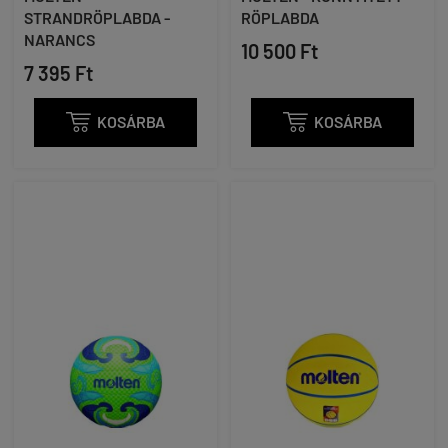
STRANDRÖPLABDA -
RÖPLABDA
NARANCS
10 500 Ft
7 395 Ft

KOSÁRBA

KOSÁRBA