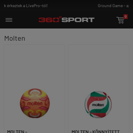
Ground Game - az igazi harcosoknak!
0

Molten
MOLTEN -
MOLTEN - KÖNNYÍTETT