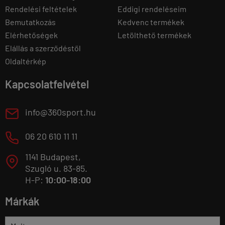
Rendelési feltételek
Eddigi rendeléseim
Bemutatkozás
Kedvenc termékek
Elérhetőségek
Letölthető termékek
Elállás a szerződéstől
Oldaltérkép
Kapcsolatfelvétel
E
info@360sport.hu
M
06 20 610 11 11
1141 Budapest,
T
Szugló u. 83-85.
H-P:
10:00-18:00
Márkák