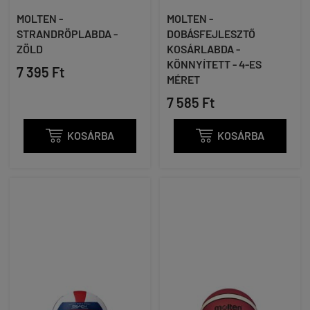
MOLTEN -
MOLTEN -
STRANDRÖPLABDA -
DOBÁSFEJLESZTŐ
ZÖLD
KOSÁRLABDA -
KÖNNYÍTETT - 4-ES
7 395 Ft
MÉRET
7 585 Ft

KOSÁRBA

KOSÁRBA