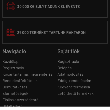
30 000 KG SÚLYT ADUNK EL ÉVENTE
25 000 TERMÉKET TARTUNK RAKTÁRON
Navigáció
Saját fiók
Kezdőlap
Regisztráció
Regisztráció
Belépés
Kosár tartalma, megrendelés
Adatmódosítás
Rendelési feltételek
Eddigi rendeléseim
Bemutatkozás
Kedvenc termékek
Elérhetőségek
Letölthető termékek
Elállás a szerződéstől
Oldaltérkép