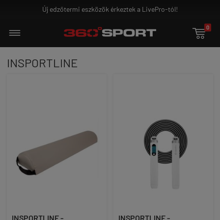
Új edzőtermi eszközök érkeztek a LivePro-tól!
0

INSPORTLINE
INSPORTLINE -
INSPORTLINE -