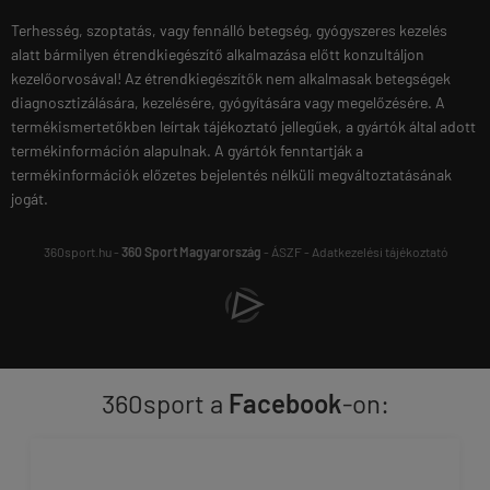
Terhesség, szoptatás, vagy fennálló betegség, gyógyszeres kezelés
alatt bármilyen étrendkiegészítő alkalmazása előtt konzultáljon
kezelőorvosával! Az étrendkiegészítők nem alkalmasak betegségek
diagnosztizálására, kezelésére, gyógyítására vagy megelőzésére. A
termékismertetőkben leírtak tájékoztató jellegűek, a gyártók által adott
termékinformáción alapulnak. A gyártók fenntartják a
termékinformációk előzetes bejelentés nélküli megváltoztatásának
jogát.
360sport.hu -
360 Sport Magyarország
-
ÁSZF
-
Adatkezelési tájékoztató
360sport a
Facebook
-on: