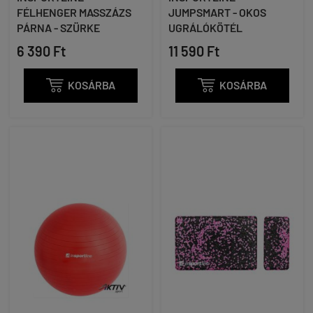
FÉLHENGER MASSZÁZS
JUMPSMART - OKOS
PÁRNA - SZÜRKE
UGRÁLÓKÖTÉL
6 390 Ft
11 590 Ft

KOSÁRBA

KOSÁRBA