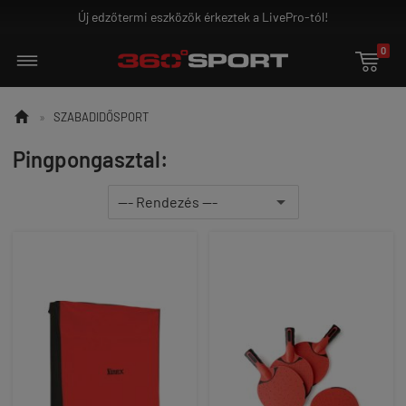
Új edzőtermi eszközök érkeztek a LivePro-tól!
0


»
SZABADIDŐSPORT
Pingpongasztal: