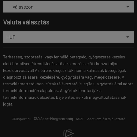
Valuta választás
Terhesség, szoptatás, vagy fennálló betegség, gyógyszeres kezelés
alatt bármilyen étrendkiegészítő alkalmazása előtt konzultáljon
kezelőorvosával! Az étrendkiegészítők nem alkalmasak betegségek
diagnosztizálására, kezelésére, gyógyítására vagy megelőzésére. A
termékismertetőkben leírtak tájékoztató jellegűek, a gyártók által adott
termékinformáción alapulnak. A gyártók fenntartják a
termékinformációk előzetes bejelentés nélküli megváltoztatásának
jogát.
360sport.hu -
360 Sport Magyarország
-
ÁSZF
-
Adatkezelési tájékoztató