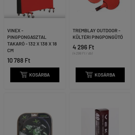
VINEX -
TREMBLAY OUTDOOR -
PINGPONGASZTAL
KÜLTÉRI PINGPONGÜTŐ
TAKARÓ - 132 X 138 X 18
4 296 Ft
CM
(4 296 Ft / db)
10 788 Ft

KOSÁRBA

KOSÁRBA