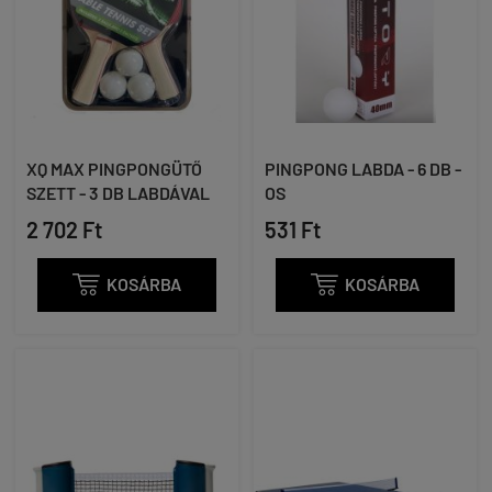
XQ MAX PINGPONGÜTŐ
PINGPONG LABDA - 6 DB -
SZETT - 3 DB LABDÁVAL
OS
2 702 Ft
531 Ft

KOSÁRBA

KOSÁRBA