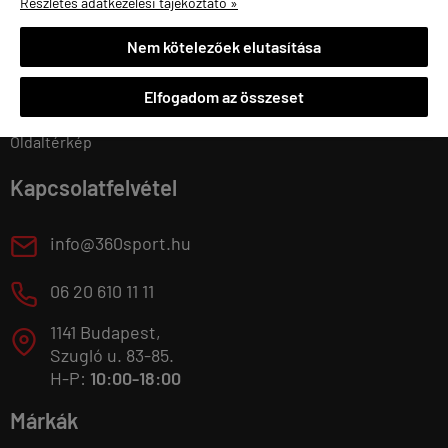
Részletes adatkezelési tájékoztató »
Kosár tartalma, megrendelés
Adatmódosítás
Rendelési feltételek
Eddigi rendeléseim
Nem kötelezőek elutasítása
Bemutatkozás
Kedvenc termékek
Elérhetőségek
Letölthető termékek
Elfogadom az összeset
Elállás a szerződéstől
Oldaltérkép
Kapcsolatfelvétel
E
info@360sport.hu
M
06 20 610 11 11
1141 Budapest,
T
Szugló u. 83-85.
H-P:
10:00-18:00
Márkák