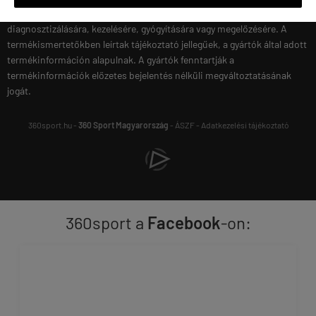
kezelőorvosával! Az étrendkiegészítők nem alkalmasak betegségek
diagnosztizálására, kezelésére, gyógyítására vagy megelőzésére. A
termékismertetőkben leírtak tájékoztató jellegűek, a gyártók által adott
termékinformáción alapulnak. A gyártók fenntartják a
termékinformációk előzetes bejelentés nélküli megváltoztatásának
jogát.
360sport.hu -
360 Sport Magyarország
-
ÁSZF
-
Adatkezelési tájékoztató
360sport a
Facebook
-on: