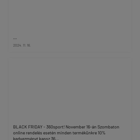
...
2024. 11. 16.
BLACK FRIDAY - 360sport! November 16-án Szombaton
online rendelés esetén minden termékünkre 10%
kedvezményt kapsz 36...