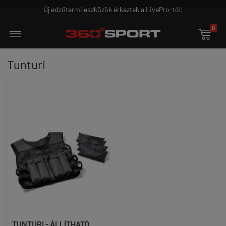
Új edzőtermi eszközök érkeztek a LivePro-tól!
0

Tunturi
TUNTURI - ÁLLÍTHATÓ