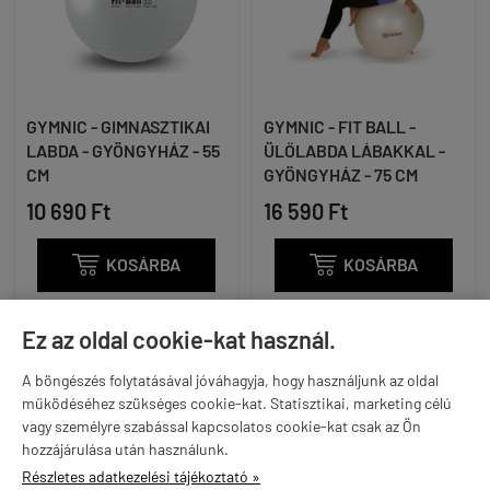
GYMNIC - GIMNASZTIKAI
GYMNIC - FIT BALL -
LABDA - GYÖNGYHÁZ - 55
ÜLŐLABDA LÁBAKKAL -
CM
GYÖNGYHÁZ - 75 CM
10 690 Ft
16 590 Ft

KOSÁRBA

KOSÁRBA
Ez az oldal cookie-kat használ.
A böngészés folytatásával jóváhagyja, hogy használjunk az oldal
működéséhez szükséges cookie-kat. Statisztikai, marketing célú
vagy személyre szabással kapcsolatos cookie-kat csak az Ön
hozzájárulása után használunk.
Részletes adatkezelési tájékoztató »