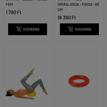
FÉM
ÓRIÁSLABDA - PIROS - 85
CM
1 790 Ft
18 390 Ft

KOSÁRBA

KOSÁRBA