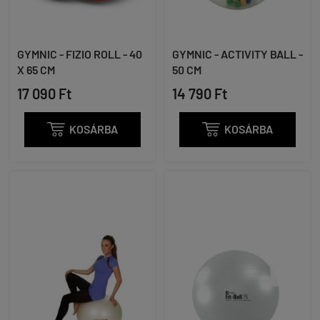
GYMNIC - FIZIO ROLL - 40
GYMNIC - ACTIVITY BALL -
X 65 CM
50 CM
17 090 Ft
14 790 Ft

KOSÁRBA

KOSÁRBA