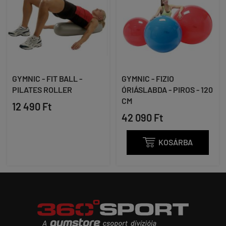
GYMNIC - FIT BALL -
GYMNIC - FIZIO
PILATES ROLLER
ÓRIÁSLABDA - PIROS - 120
CM
12 490 Ft
42 090 Ft

KOSÁRBA