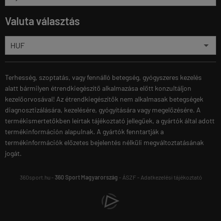
Valuta választás
Terhesség, szoptatás, vagy fennálló betegség, gyógyszeres kezelés
alatt bármilyen étrendkiegészítő alkalmazása előtt konzultáljon
kezelőorvosával! Az étrendkiegészítők nem alkalmasak betegségek
diagnosztizálására, kezelésére, gyógyítására vagy megelőzésére. A
termékismertetőkben leírtak tájékoztató jellegűek, a gyártók által adott
termékinformáción alapulnak. A gyártók fenntartják a
termékinformációk előzetes bejelentés nélküli megváltoztatásának
jogát.
360sport.hu -
360 Sport Magyarország
-
ÁSZF
-
Adatkezelési tájékoztató