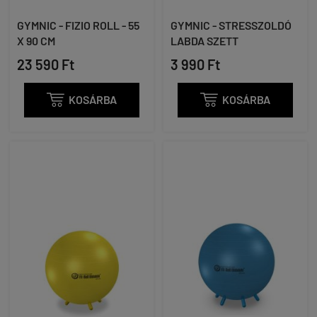
GYMNIC - FIZIO ROLL - 55
GYMNIC - STRESSZOLDÓ
X 90 CM
LABDA SZETT
23 590 Ft
3 990 Ft

KOSÁRBA

KOSÁRBA