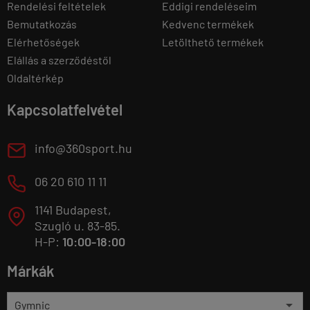
Rendelési feltételek
Eddigi rendeléseim
Bemutatkozás
Kedvenc termékek
Elérhetőségek
Letölthető termékek
Elállás a szerződéstől
Oldaltérkép
Kapcsolatfelvétel
E
info@360sport.hu
M
06 20 610 11 11
1141 Budapest,
T
Szugló u. 83-85.
H-P:
10:00-18:00
Márkák