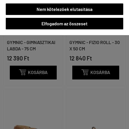
Nem kötelezőek elutasítása
Elfogadom az összeset
GYMNIC - GIMNASZTIKAI
GYMNIC - FIZIO ROLL - 30
LABDA - 75 CM
X 50 CM
12 390 Ft
12 840 Ft

KOSÁRBA

KOSÁRBA