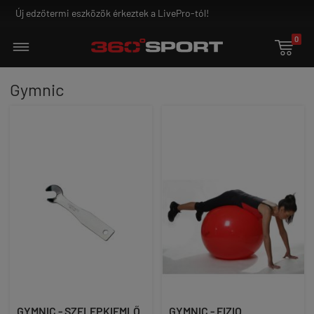
Ground Game - az igazi harcosoknak!
0

Gymnic
GYMNIC - SZELEPKIEMLŐ
GYMNIC - FIZIO