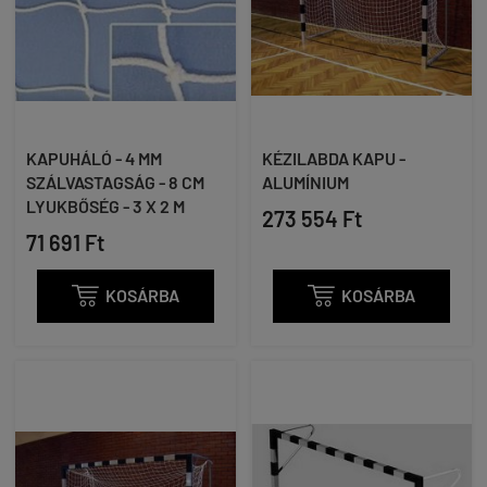
KAPUHÁLÓ - 4 MM
KÉZILABDA KAPU -
SZÁLVASTAGSÁG - 8 CM
ALUMÍNIUM
LYUKBŐSÉG - 3 X 2 M
273 554 Ft
71 691 Ft

KOSÁRBA

KOSÁRBA