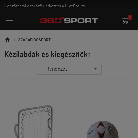
Ground Game - az igazi harcosoknak!
0


»
SZABADIDŐSPORT
Kézilabdák és kiegészítők: