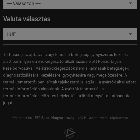
Valuta választás
Terhesség, szoptatás, vagy fennálló betegség, gyógyszeres kezelés
alatt bármilyen étrendkiegészítő alkalmazása előtt konzultáljon
kezelőorvosával! Az étrendkiegészítők nem alkalmasak betegségek
diagnosztizálására, kezelésére, gyógyítására vagy megelőzésére. A
termékismertetőkben leírtak tájékoztató jellegűek, a gyártók által adott
termékinformáción alapulnak. A gyártók fenntartják a
termékinformációk előzetes bejelentés nélküli megváltoztatásának
jogát.
360sport.hu -
360 Sport Magyarország
-
ÁSZF
-
Adatkezelési tájékoztató