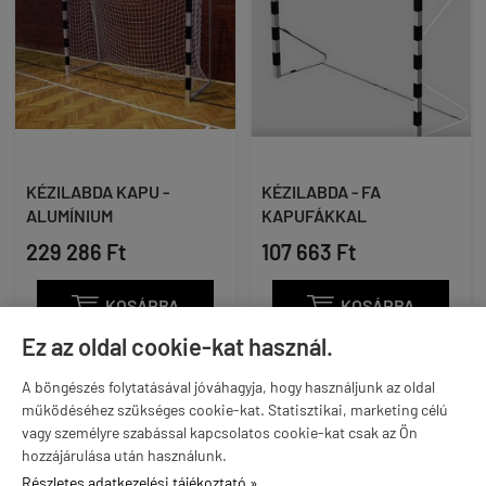
KÉZILABDA KAPU -
KÉZILABDA - FA
ALUMÍNIUM
KAPUFÁKKAL
229 286 Ft
107 663 Ft

KOSÁRBA

KOSÁRBA
Ez az oldal cookie-kat használ.
A böngészés folytatásával jóváhagyja, hogy használjunk az oldal
működéséhez szükséges cookie-kat. Statisztikai, marketing célú
vagy személyre szabással kapcsolatos cookie-kat csak az Ön
hozzájárulása után használunk.
Részletes adatkezelési tájékoztató »