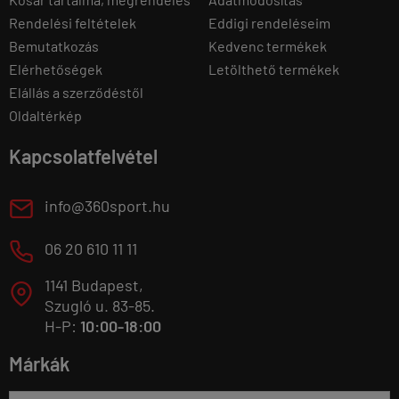
Rendelési feltételek
Eddigi rendeléseim
Bemutatkozás
Kedvenc termékek
Elérhetőségek
Letölthető termékek
Elállás a szerződéstől
Oldaltérkép
Kapcsolatfelvétel
E
info@360sport.hu
M
06 20 610 11 11
1141 Budapest,
T
Szugló u. 83-85.
H-P:
10:00-18:00
Márkák