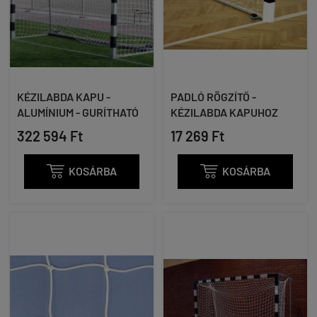
KÉZILABDA KAPU -
PADLÓ RÖGZÍTŐ -
ALUMÍNIUM - GURÍTHATÓ
KÉZILABDA KAPUHOZ
322 594 Ft
17 269 Ft

KOSÁRBA

KOSÁRBA