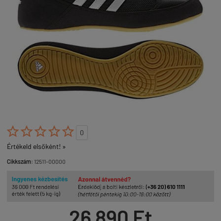





0
Értékeld elsőként! »
Cikkszám:
12511-00000
26 890 Ft