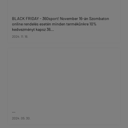
BLACK FRIDAY - 360sport! November 16-án Szombaton
online rendelés esetén minden termékünkre 10%
kedvezményt kapsz 36...
2024. 11. 16.
...
2024. 05. 30.