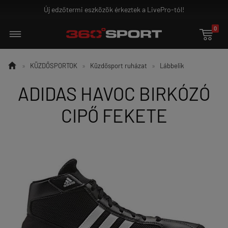
j edzőtermi eszközök érkeztek a LivePro-tól!
G
0


»
KÜZDŐSPORTOK
»
Küzdősport ruházat
»
Lábbelik
ADIDAS HAVOC BIRKÓZÓ
CIPŐ FEKETE