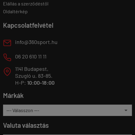
Elállás a szerződéstől
Oldaltérkép
Kapcsolatfelvétel
E
info@360sport.hu
M
06 20 610 11 11
1141 Budapest,
T
Szugló u. 83-85.
H-P:
10:00-18:00
Márkák
Valuta választás