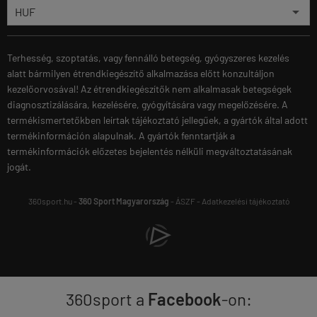
Terhesség, szoptatás, vagy fennálló betegség, gyógyszeres kezelés
alatt bármilyen étrendkiegészítő alkalmazása előtt konzultáljon
kezelőorvosával! Az étrendkiegészítők nem alkalmasak betegségek
diagnosztizálására, kezelésére, gyógyítására vagy megelőzésére. A
termékismertetőkben leírtak tájékoztató jellegűek, a gyártók által adott
termékinformáción alapulnak. A gyártók fenntartják a
termékinformációk előzetes bejelentés nélküli megváltoztatásának
jogát.
360sport.hu -
360 Sport Magyarország
-
ÁSZF
-
Adatkezelési tájékoztató
360sport a
Facebook
-on: