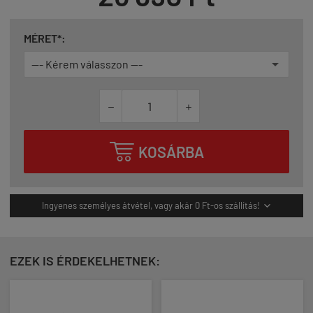
MÉRET*:



KOSÁRBA
Ingyenes személyes átvétel, vagy akár 0 Ft-os szállítás!

EZEK IS ÉRDEKELHETNEK: