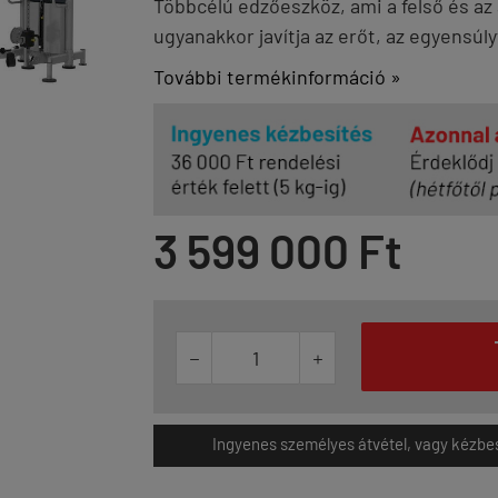
Többcélú edzőeszköz, ami a felső és az 
ugyanakkor javítja az erőt, az egyensúlyt
További termékinformáció »
3 599 000 Ft


Ingyenes személyes átvétel, vagy kézbesít