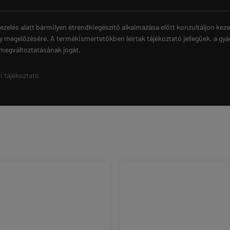
ezelés alatt bármilyen étrendkiegészítő alkalmazása előtt konzultáljon ke
y megelőzésére. A termékismertetőkben leírtak tájékoztató jellegűek, a gyá
 megváltoztatásának jogát.
i tájékoztató