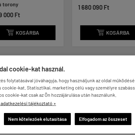
ú torony
1 680 090 Ft
9 000 Ft
KOSÁRBA
KOSÁRBA


ldal cookie-kat használ.
és folytatásával jóváhagyja, hogy használjunk az oldal működés
ÉNYEK
KÉRDÉSEK
cookie-kat. Statisztikai, marketing célú vagy személyre szabáss
os cookie-kat csak az Ön hozzájárulása után használunk.
 adatkezelési tájékoztató »
 kábel 1905 kg szakítószilárdsággal biztosítja a teljes nyugalm
a teljes súly készlettel. A 3,2 mm vastagságú ABS burkolat rendkí
Nem kötelezőek elutasítása
Elfogadom az összeset
apcsolt két állítható csigás torony (IT9525), kettős rendszert al