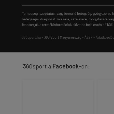
Terhesség, szoptatás, vagy fennálló betegség, gyógyszeres k
betegségek diagnosztizálására, kezelésére, gyógyítására vag
fenntartják a termékinformációk előzetes bejelentés nélküli
360sport.hu -
360 Sport Magyarország
-
ÁSZF
-
Adatkezelés
360sport a
Facebook
-on: