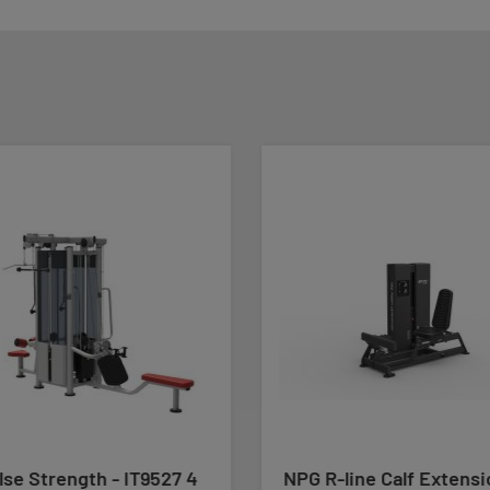
se Strength - IT9527 4
NPG R-line Calf Extensi