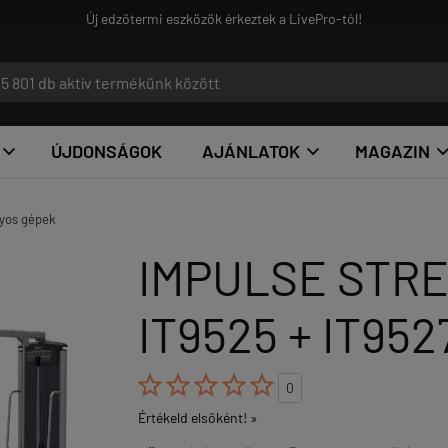
ek a LivePro-tól!
ÚJDONSÁGOK
AJÁNLATOK
MAGAZIN


yos gépek
IMPULSE STREN
IT9525 + IT95





0
Értékeld elsőként! »