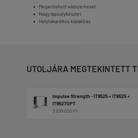
Megerősített vázszerkezet
Nagy lapsúlykészlet
Helytakarékos kialakítás
UTOLJÁRA MEGTEKINTETT 
Impulse Strength - IT9525 + IT9525 +
IT9527OPT
3 599 000 Ft