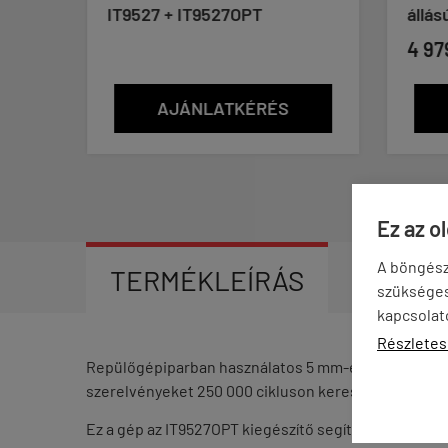
IT9527 + IT9527OPT
állás
4 97
AJÁNLATKÉRÉS
Ez az o
A böngész
TERMÉKLEÍRÁS
VÉLEM
szükséges 
kapcsolat
Részletes
Repülőgépiparban használatos 5 mm-es amerikai LOOS
szerelvényeket 250 000 cikluson keresztül tesztelik 
Ez a gép az
IT9527OPT
kiegészítő segítségével összek