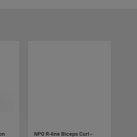
on
NPG R-line Biceps Curl -
Impu