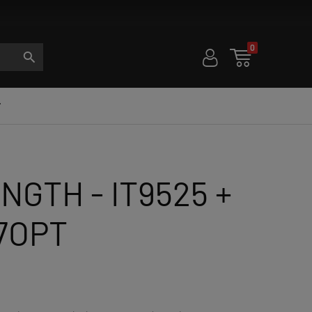
0
U

S

GTH - IT9525 +
27OPT