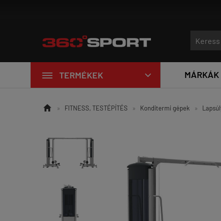
Új edzőtermi eszközök érkezt

MÁRKÁK
TERMÉKEK


»
FITNESS, TESTÉPÍTÉS
»
Konditermi gépek
»
Lapsúl