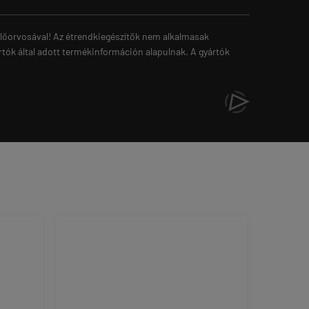
zelőorvosával! Az étrendkiegészítők nem alkalmasak
rtók által adott termékinformáción alapulnak. A gyártók