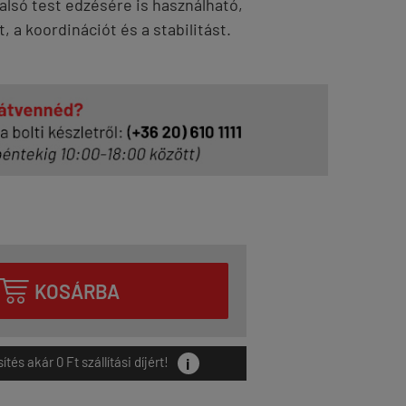
alsó test edzésére is használható,
, a koordinációt és a stabilitást.

KOSÁRBA
i
és akár 0 Ft szállítási díjért!