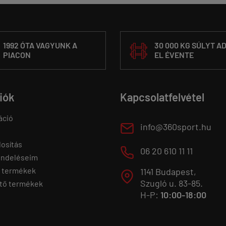
1992 ÓTA VAGYUNK A
30 000 KG SÚLYT A
PIACON
EL ÉVENTE
fiók
Kapcsolatfelvétel
áció
E
info@360sport.hu
osítás
M
06 20 610 11 11
endeléseim
 termékek
1141 Budapest,
T
Szugló u. 83-85.
tő termékek
H-P:
10:00-18:00