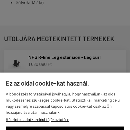
Súlyok: 132 kg
UTOLJÁRA MEGTEKINTETT TERMÉKEK
NPG R-line Leg extansion - Leg curl
1 680 090 Ft
Ez az oldal cookie-kat használ.
A böngészés folytatásával jóváhagyja, hogy használjunk az oldal
működéséhez szükséges cookie-kat. Statisztikai, marketing célú
vagy személyre szabással kapcsolatos cookie-kat csak az Ön
hozzájárulása után használunk.
Részletes adatkezelési tájékoztató »