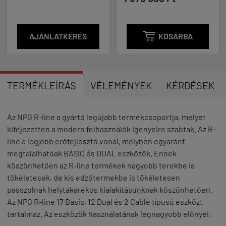
AJÁNLATKÉRÉS

KOSÁRBA
TERMÉKLEÍRÁS
VÉLEMÉNYEK
KÉRDÉSEK
Az NPG R-line a gyártó legújabb termékcsoportja, melyet
kifejezetten a modern felhasználók igényeire szabtak. Az R-
line a legjobb erőfejlesztő vonal, melyben egyaránt
megtalálhatóak BASIC és DUAL eszközök. Ennek
köszönhetően az R-line termékek nagyobb terekbe is
tökéletesek, de kis edzőtermekbe is tökéletesen
passzolnak helytakarékos kialakításunknak köszönhetően.
Az NPG R-line 17 Basic, 12 Dual és 2 Cable típusú eszközt
tartalmaz. Az eszközök használatának legnagyobb előnyei: