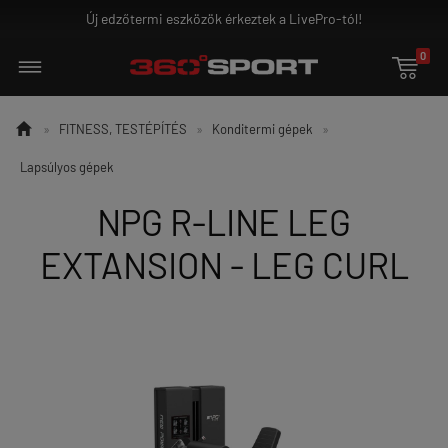
Új edzőtermi eszközök érkeztek a LivePro-tól!
0


»
FITNESS, TESTÉPÍTÉS
»
Konditermi gépek
»
Lapsúlyos gépek
NPG R-LINE LEG
EXTANSION - LEG CURL