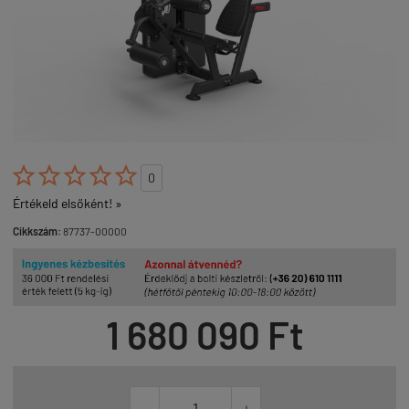





0
Értékeld elsőként! »
Cikkszám:
87737-00000
1 680 090 Ft