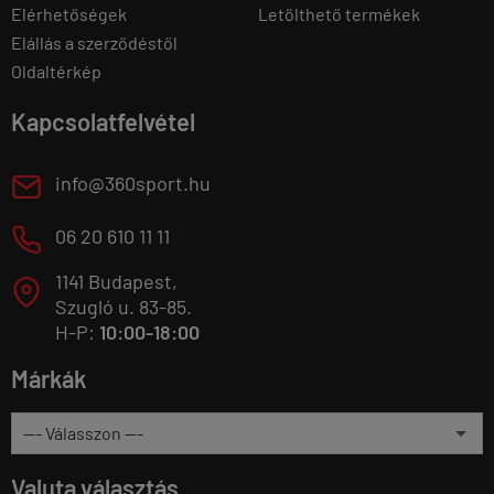
Elérhetőségek
Letölthető termékek
Elállás a szerződéstől
Oldaltérkép
Kapcsolatfelvétel
E
info@360sport.hu
M
06 20 610 11 11
1141 Budapest,
T
Szugló u. 83-85.
H-P:
10:00-18:00
Márkák
Valuta választás