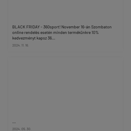
BLACK FRIDAY - 360sport! November 16-án Szombaton
online rendelés esetén minden termékünkre 10%
kedvezményt kapsz 36...
2024. 11. 16.
...
2024. 05. 30.