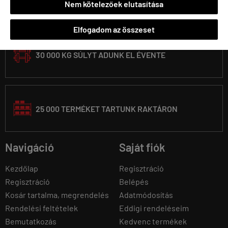

Nem kötelezőek elutasítása
1992 ÓTA VAGYUNK A PIACON
Elfogadom az összeset
30 000 KG SÚLYT ADUNK EL ÉVENTE
25 000 TERMÉKET TARTUNK RAKTÁRON
Navigáció
Saját fiók
Kezdőlap
Regisztráció
Regisztráció
Belépés
Kosár tartalma, megrendelés
Adatmódosítás
Rendelési feltételek
Eddigi rendeléseim
Bemutatkozás
Kedvenc termékek