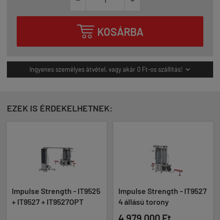



KOSÁRBA
Ingyenes személyes átvétel, vagy akár 0 Ft-os szállítás!

EZEK IS ÉRDEKELHETNEK:
Impulse Strength - IT9525
Impulse Strength - IT9527
+ IT9527 + IT9527OPT
4 állású torony
4 979 000 Ft