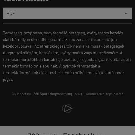
Terhesség, szoptatás, vagy fennálló betegség, gyógyszeres kezelés
alatt bármilyen étrendkiegészítő alkalmazása előtt konzultáljon
kezelőorvosával! Az étrendkiegészítők nem alkalmasak betegségek
diagnosztizálására, kezelésére, gyógyítására vagy megelőzésére. A
termékismertetőkben leírtak tájékoztató jellegűek, a gyártók által adott
termékinformáción alapulnak. A gyártók fenntartják a
termékinformációk előzetes bejelentés nélküli megváltoztatásának
jogát.
360sport.hu -
360 Sport Magyarország
-
ÁSZF
-
Adatkezelési tájékoztató