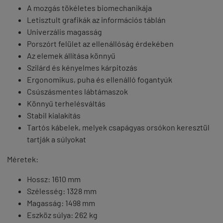
A mozgás tökéletes biomechanikája
Letisztult grafikák az információs táblán
Univerzális magasság
Porszórt felület az ellenállóság érdekében
Az elemek állítása könnyű
Szilárd és kényelmes kárpitozás
Ergonomikus, puha és ellenálló fogantyúk
Csúszásmentes lábtámaszok
Könnyű terhelésváltás
Stabil kialakítás
Tartós kábelek, melyek csapágyas orsókon keresztül
tartják a súlyokat
Méretek:
Hossz: 1610 mm
Szélesség: 1328 mm
Magasság: 1498 mm
Eszköz súlya: 262 kg