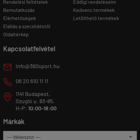
Rendelési feltételek
Eddigi rendeléseim
Bemutatkozás
Kedvenc termékek
Elérhetőségek
Letölthető termékek
Elállás a szerződéstől
Oldaltérkép
Kapcsolatfelvétel
E
info@360sport.hu
M
06 20 610 11 11
1141 Budapest,
T
Szugló u. 83-85.
H-P:
10:00-18:00
Márkák