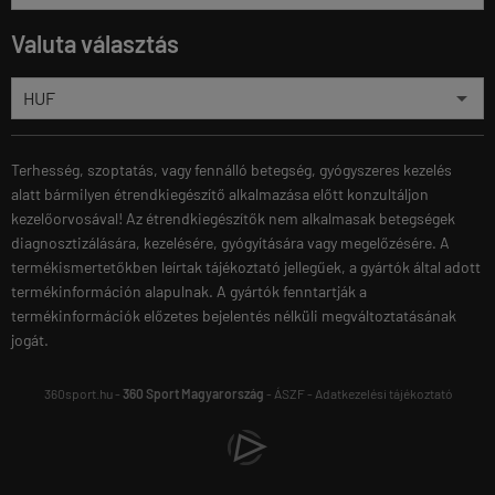
Valuta választás
Terhesség, szoptatás, vagy fennálló betegség, gyógyszeres kezelés
alatt bármilyen étrendkiegészítő alkalmazása előtt konzultáljon
kezelőorvosával! Az étrendkiegészítők nem alkalmasak betegségek
diagnosztizálására, kezelésére, gyógyítására vagy megelőzésére. A
termékismertetőkben leírtak tájékoztató jellegűek, a gyártók által adott
termékinformáción alapulnak. A gyártók fenntartják a
termékinformációk előzetes bejelentés nélküli megváltoztatásának
jogát.
360sport.hu -
360 Sport Magyarország
-
ÁSZF
-
Adatkezelési tájékoztató