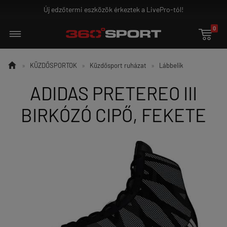
Új edzőtermi eszközök érkeztek a LivePro-tól!
0


»
KÜZDŐSPORTOK
»
Küzdősport ruházat
»
Lábbelik
ADIDAS PRETEREO III
BIRKÓZÓ CIPŐ, FEKETE