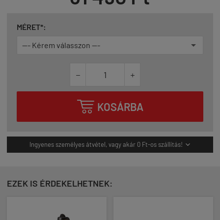
MÉRET*:



KOSÁRBA
Ingyenes személyes átvétel, vagy akár 0 Ft-os szállítás!

EZEK IS ÉRDEKELHETNEK: