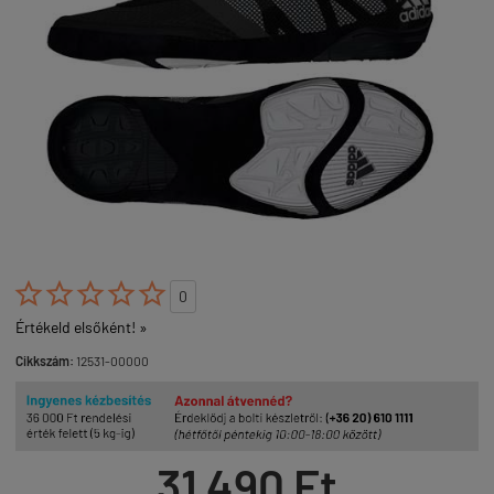





0
Értékeld elsőként! »
Cikkszám:
12531-00000
31 490 Ft