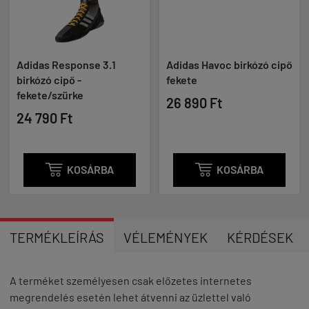
Adidas Response 3.1
Adidas Havoc birkózó cipő
birkózó cipő -
fekete
fekete/szürke
26 890 Ft
24 790 Ft

KOSÁRBA

KOSÁRBA
TERMÉKLEÍRÁS
VÉLEMÉNYEK
KÉRDÉSEK
A terméket személyesen csak előzetes internetes
megrendelés esetén lehet átvenni az üzlettel való