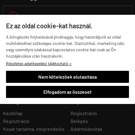

1992 ÓTA VAGYUNK A PIACON
Ez az oldal cookie-kat használ.
A böngészés folytatásával jóváhagyja, hogy használjunk az oldal
működéséhez szükséges cookie-kat. Statisztikai, marketing célú
30 000 KG SÚLYT ADUNK EL ÉVENTE
vagy személyre szabással kapcsolatos cookie-kat csak az Ön
hozzájárulása után használunk.
Részletes adatkezelési tájékoztató »
Nem kötelezőek elutasítása
25 000 TERMÉKET TARTUNK RAKTÁRON
Elfogadom az összeset
Navigáció
Saját fiók
Kezdőlap
Regisztráció
Regisztráció
Belépés
Kosár tartalma, megrendelés
Adatmódosítás