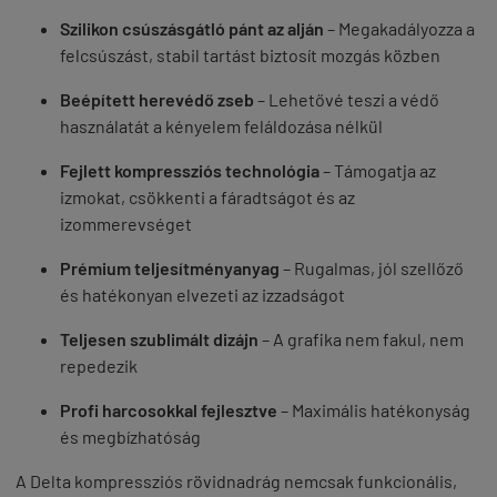
Szilikon csúszásgátló pánt az alján
– Megakadályozza a
felcsúszást, stabil tartást biztosít mozgás közben
Beépített herevédő zseb
– Lehetővé teszi a védő
használatát a kényelem feláldozása nélkül
Fejlett kompressziós technológia
– Támogatja az
izmokat, csökkenti a fáradtságot és az
izommerevséget
Prémium teljesítményanyag
– Rugalmas, jól szellőző
és hatékonyan elvezeti az izzadságot
Teljesen szublimált dizájn
– A grafika nem fakul, nem
repedezik
Profi harcosokkal fejlesztve
– Maximális hatékonyság
és megbízhatóság
A Delta kompressziós rövidnadrág nemcsak funkcionális,