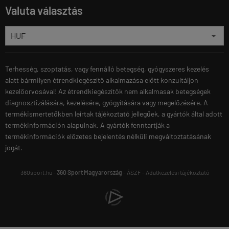
Valuta választás
Terhesség, szoptatás, vagy fennálló betegség, gyógyszeres kezelés
alatt bármilyen étrendkiegészítő alkalmazása előtt konzultáljon
kezelőorvosával! Az étrendkiegészítők nem alkalmasak betegségek
diagnosztizálására, kezelésére, gyógyítására vagy megelőzésére. A
termékismertetőkben leírtak tájékoztató jellegűek, a gyártók által adott
termékinformáción alapulnak. A gyártók fenntartják a
termékinformációk előzetes bejelentés nélküli megváltoztatásának
jogát.
360sport.hu -
360 Sport Magyarország
-
ÁSZF
-
Adatkezelési tájékoztató