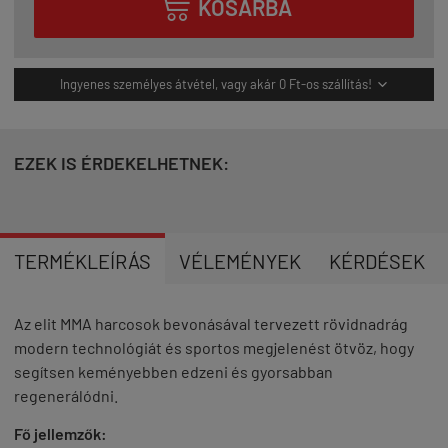

KOSÁRBA
Ingyenes személyes átvétel, vagy akár 0 Ft-os szállítás!

EZEK IS ÉRDEKELHETNEK:
TERMÉKLEÍRÁS
VÉLEMÉNYEK
KÉRDÉSEK
Az elit MMA harcosok bevonásával tervezett rövidnadrág
modern technológiát és sportos megjelenést ötvöz, hogy
segítsen keményebben edzeni és gyorsabban
regenerálódni.
Fő jellemzők: