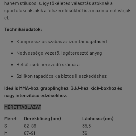
hanem stílusos is, így tökéletes választás azoknak a
sportolóknak, akik a felszerelésükből is a maximumot várják
el.
Technikai adatok:
Kompressziós szabás az izomtámogatásért
Nedvességelvezető, légáteresztő anyag
Belső zseb herevédő számára
Szilikon tapadócsík a biztos illeszkedéshez
Ideális MMA-hoz, grapplinghez, BJJ-hez, kick-boxhoz és
nagy intenzitású edzésekhez.
MÉRETTÁBLÁZAT
Méret
Derékbőség (cm)
Lábhossz (cm)
S
82–86
35,5
M
87–91
36