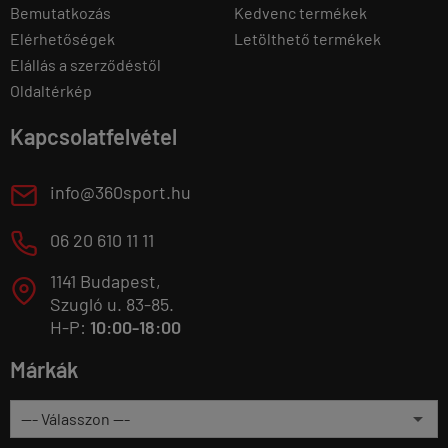
Bemutatkozás
Kedvenc termékek
Elérhetőségek
Letölthető termékek
Elállás a szerződéstől
Oldaltérkép
Kapcsolatfelvétel
E
info@360sport.hu
M
06 20 610 11 11
1141 Budapest,
T
Szugló u. 83-85.
H-P:
10:00-18:00
Márkák