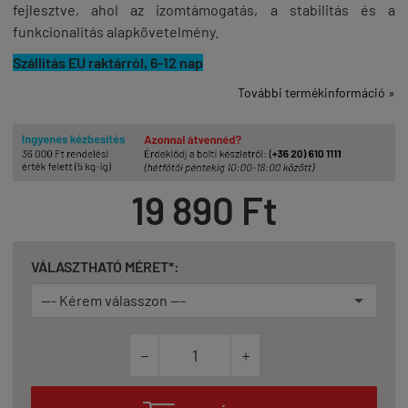
fejlesztve, ahol az izomtámogatás, a stabilitás és a
funkcionalitás alapkövetelmény.
Szállítás EU raktárról, 6-12 nap
További termékinformáció »
19 890 Ft
VÁLASZTHATÓ MÉRET*:

