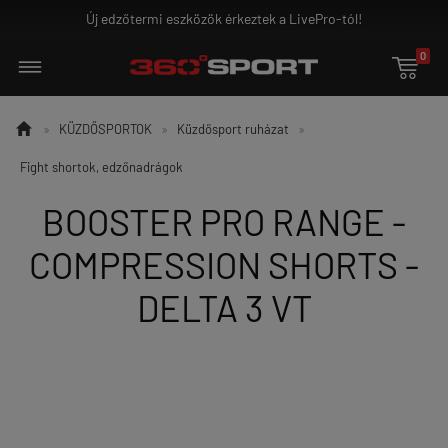
eztek a LivePro-tól!
Ground Game - az igazi h
0


»
KÜZDŐSPORTOK
»
Küzdősport ruházat
»
Fight shortok, edzőnadrágok
BOOSTER PRO RANGE -
COMPRESSION SHORTS -
DELTA 3 VT