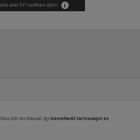
i
és akár 0 Ft szállítási díjért!
ikus bőr borítással, így
kiemelkedő tartósságot és