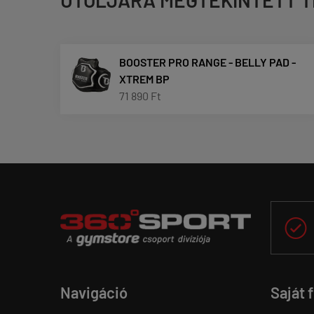
BOOSTER PRO RANGE - BELLY PAD -
XTREM BP
71 890 Ft

Navigáció
Saját 