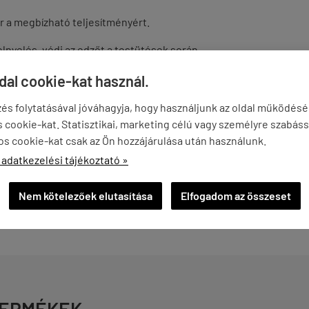
r a megbízható teljesítményért.
elnyelés, védi az edzőt a testütések során.
kkal a stabil, személyre szabott illeszkedésért.
ldal cookie-kat használ.
 és ellenállóság még intenzív edzések során is.
és folytatásával jóváhagyja, hogy használjunk az oldal működés
cookie-kat. Statisztikai, marketing célú vagy személyre szabáss
m akadályozza az edző mozgását.
os cookie-kat csak az Ön hozzájárulása után használunk.
 adatkezelési tájékoztató »
kítás, alkalmas minden edzői helyzethez.
t szintig
bármely edző számára, aki
fejleszteni szeretné sportoló
Nem kötelezőek elutasítása
Elfogadom az összeset
TERMÉKEK