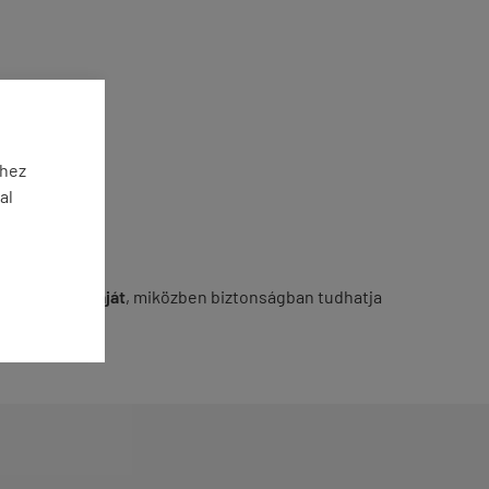
éhez
al
i ütéstechnikáját
, miközben biztonságban tudhatja