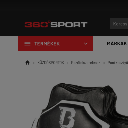
Új edzőtermi eszközök érkezt

MÁRKÁK
TERMÉKEK


»
KÜZDŐSPORTOK
»
Edzőfelszerelések
»
Pontkesztyű