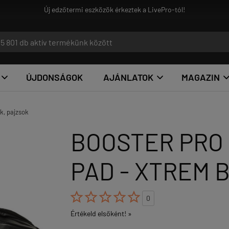
ek a LivePro-tól!
ÚJDONSÁGOK
AJÁNLATOK
MAGAZIN


k, pajzsok
BOOSTER PRO 
PAD - XTREM 





0
Értékeld elsőként! »