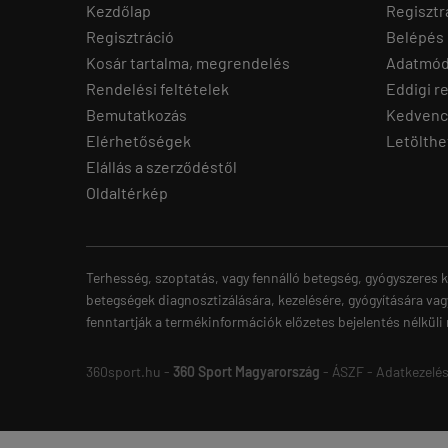
Kezdőlap
Regisztr
Regisztráció
Belépés
Kosár tartalma, megrendelés
Adatmód
Rendelési feltételek
Eddigi r
Bemutatkozás
Kedvenc
Elérhetőségek
Letölthe
Elállás a szerződéstől
Oldaltérkép
Terhesség, szoptatás, vagy fennálló betegség, gyógyszeres k
betegségek diagnosztizálására, kezelésére, gyógyítására vag
fenntartják a termékinformációk előzetes bejelentés nélküli
360sport.hu -
360 Sport Magyarország
-
ÁSZF
-
Adatkezelés