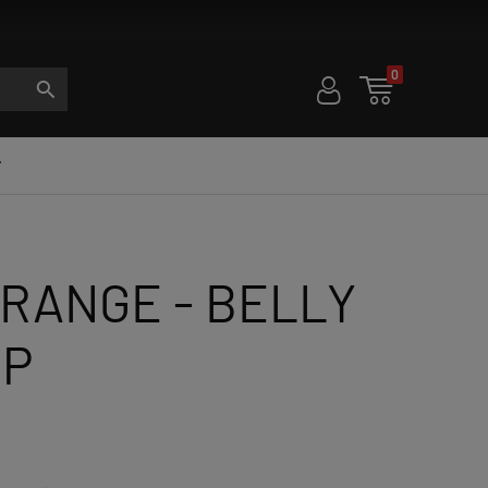
0
U

S

RANGE - BELLY
BP