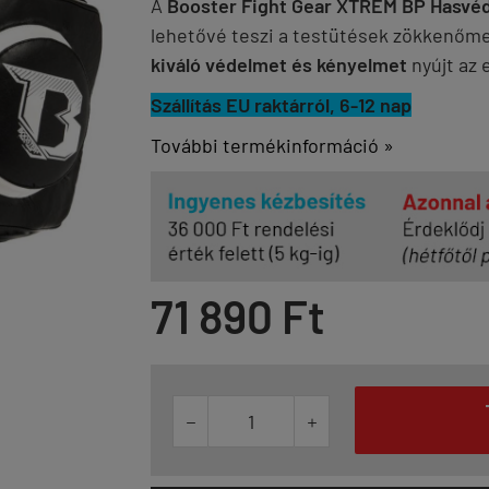
A
Booster Fight Gear XTREM BP Hasvé
lehetővé teszi a testütések zökkenőme
kiváló védelmet és kényelmet
nyújt az 
Szállítás EU raktárról, 6-12 nap
További termékinformáció »
71 890 Ft

