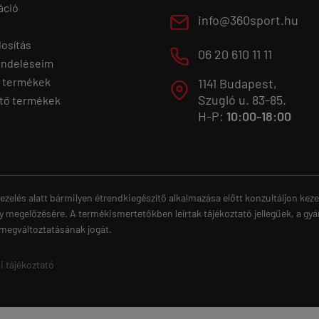
áció
E
info@360sport.hu
osítás
M
06 20 610 11 11
endeléseim
 termékek
1141 Budapest,
T
Szugló u. 83-85.
tő termékek
H-P:
10:00-18:00
ezelés alatt bármilyen étrendkiegészítő alkalmazása előtt konzultáljon ke
y megelőzésére. A termékismertetőkben leírtak tájékoztató jellegűek, a gyá
 megváltoztatásának jogát.
i tájékoztató