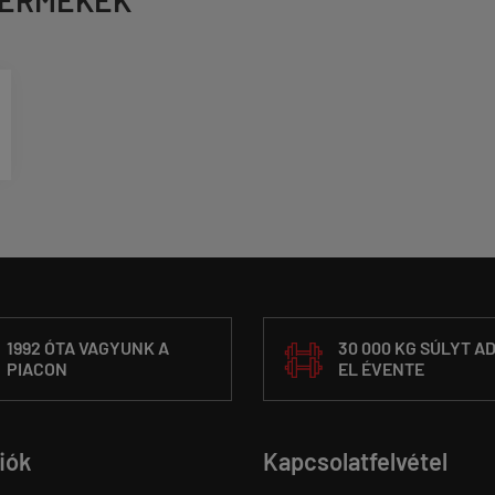
1992 ÓTA VAGYUNK A
30 000 KG SÚLYT A
PIACON
EL ÉVENTE
fiók
Kapcsolatfelvétel