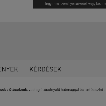
Ingyenes személyes átvétel, vagy kézbesít
ÉNYEK
KÉRDÉSEK
rősebb ütéseknek
, vastag ütéselnyelő habmaggal és tartós szintet