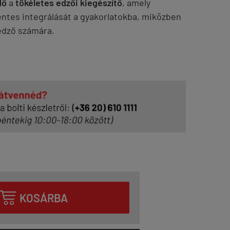
dő
a
tökéletes edzői kiegészítő
, amely
ntes integrálását a gyakorlatokba, miközben
edző számára.

KOSÁRBA