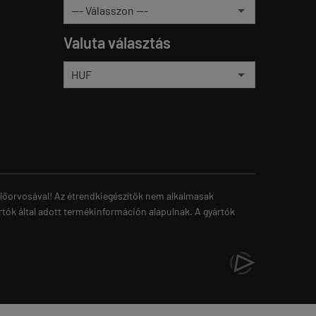
Valuta választás
zelőorvosával! Az étrendkiegészítők nem alkalmasak
rtók által adott termékinformáción alapulnak. A gyártók