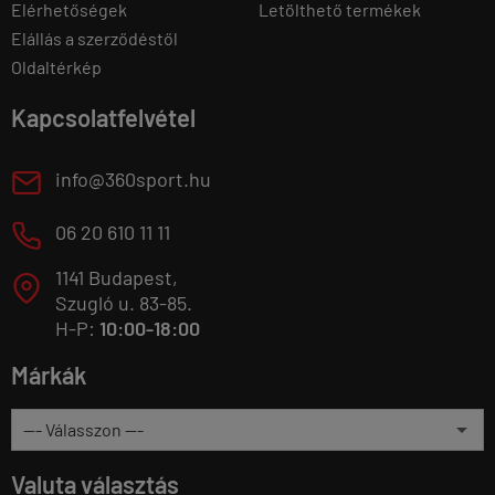
Elérhetőségek
Letölthető termékek
Elállás a szerződéstől
Oldaltérkép
Kapcsolatfelvétel
E
info@360sport.hu
M
06 20 610 11 11
1141 Budapest,
T
Szugló u. 83-85.
H-P:
10:00-18:00
Márkák
Valuta választás