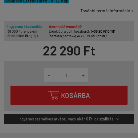
Szállítás EU raktárról, 6-12 nap
További termékinformáció »
22 290 Ft



KOSÁRBA
Ingyenes személyes átvétel, vagy akár 0 Ft-os szállítás!
