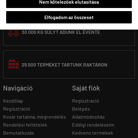

Nem kötelezőek elutasítása
1992 ÓTA VAGYUNK A PIACON
Elfogadom az összeset
30 000 KG SÚLYT ADUNK EL ÉVENTE
25 000 TERMÉKET TARTUNK RAKTÁRON
Navigáció
Saját fiók
Kezdőlap
Regisztráció
Regisztráció
Belépés
Kosár tartalma, megrendelés
Adatmódosítás
Rendelési feltételek
Eddigi rendeléseim
Bemutatkozás
Kedvenc termékek