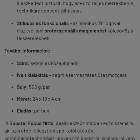
illeszkedést biztosít, hogy az edző teljes mértékben a
technikára koncentrálhasson.
Stílusos és funkcionális
– az ikonikus “B” logóval
díszítve, ami
professzionális megjelenést
kölcsönöz a
felszerelésnek.
További információk:
Szint:
kezdő és középhaladó
Ívelt kialakítás
– segíti a természetes ütésmozgást
Súly:
500 g/pár
Méret:
24 x 19 x 4 cm
Eladás:
párban
A
Booster Focus Mitts
ideális eszköz minden edző számára,
aki szeretné fejleszteni sportolói ütés és
kombinációtechnikáját, legyen szó bokszról, kickboxról vagy