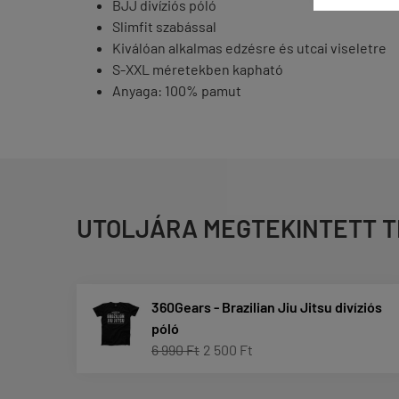
BJJ divíziós póló
Slimfit szabással
Kiválóan alkalmas edzésre és utcai viseletre
S-XXL méretekben kapható
Anyaga: 100% pamut
UTOLJÁRA MEGTEKINTETT 
360Gears - Brazilian Jiu Jitsu divíziós
póló
6 990 Ft
2 500 Ft