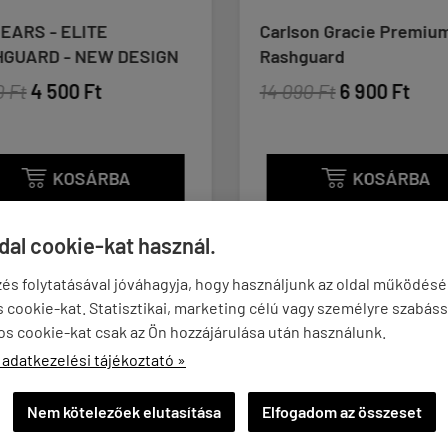
EARS - ELITE
Carlson Gracie Premiu
GUARD - NEW DESIGN
Rashguard
 Ft
4 500 Ft
14 090 Ft
6 900 Ft
KOSÁRBA
KOSÁRBA


ldal cookie-kat használ.
és folytatásával jóváhagyja, hogy használjunk az oldal működés
cookie-kat. Statisztikai, marketing célú vagy személyre szabáss
os cookie-kat csak az Ön hozzájárulása után használunk.
ÉNYEK
KÉRDÉSEK
 adatkezelési tájékoztató »
Nem kötelezőek elutasítása
Elfogadom az összeset