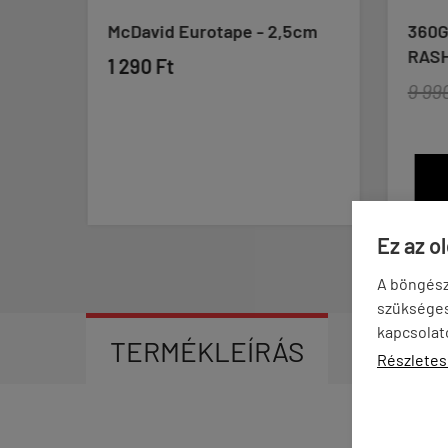
ht
McDavid Eurotape - 2,5cm
360G
RASH
1 290 Ft
9 990
Ez az o
A böngész
szükséges 
kapcsolat
TERMÉKLEÍRÁS
VÉLEM
Részletes