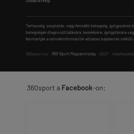
Oldaltérkép
Terhesség, szoptatás, vagy fennálló betegség, gyógyszeres k
betegségek diagnosztizálására, kezelésére, gyógyítására vag
fenntartják a termékinformációk előzetes bejelentés nélküli
360sport.hu -
360 Sport Magyarország
-
ÁSZF
-
Adatkezelés
360sport a
Facebook
-on: