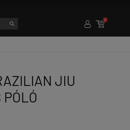
Ground Game - az igazi harc
0
U

S

AZILIAN JIU
S PÓLÓ