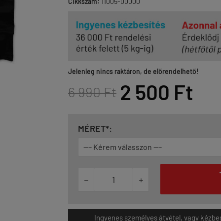
Cikkszám:
11005-00000
Jelenleg nincs raktáron, de előrendelhető!
2 500 Ft
6 990 Ft
MÉRET*:


Ingyenes személyes átvétel, vagy kézbesít