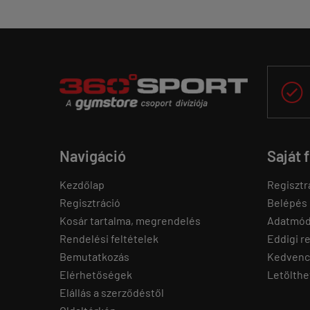

Navigáció
Saját 
Kezdőlap
Regisztr
Regisztráció
Belépés
Kosár tartalma, megrendelés
Adatmód
Rendelési feltételek
Eddigi r
Bemutatkozás
Kedvenc
Elérhetőségek
Letölthe
Elállás a szerződéstől