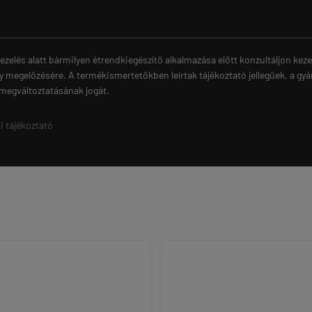
ezelés alatt bármilyen étrendkiegészítő alkalmazása előtt konzultáljon ke
y megelőzésére. A termékismertetőkben leírtak tájékoztató jellegűek, a gyá
 megváltoztatásának jogát.
i tájékoztató