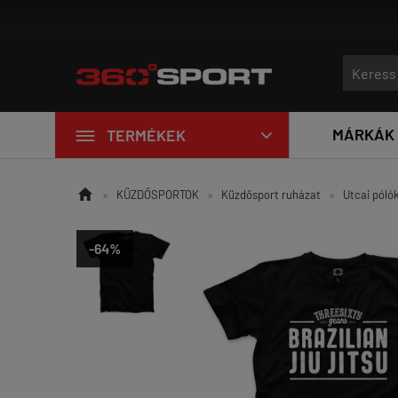
dzőtermi eszközök érkeztek a LivePro-tól!

MÁRKÁK
TERMÉKEK


»
KÜZDŐSPORTOK
»
Küzdősport ruházat
»
Utcai póló
-64%