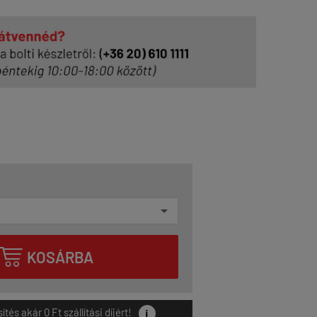

KOSÁRBA
i
és akár 0 Ft szállítási díjért!