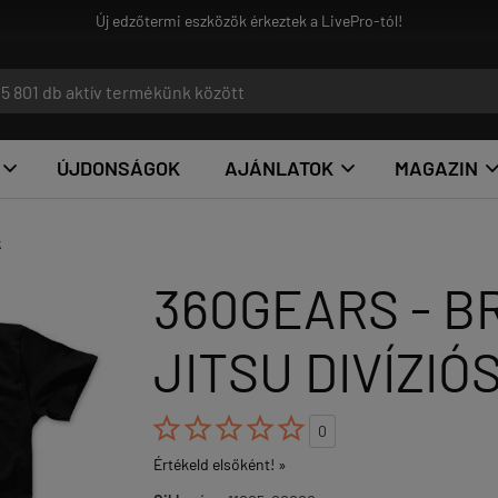
ÚJDONSÁGOK
AJÁNLATOK
MAGAZIN


k
360GEARS - BR
JITSU DIVÍZIÓ





0
Értékeld elsőként! »