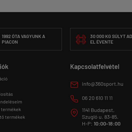
1992 ÓTA VAGYUNK A
30 000 KG SÚLYT A
PIACON
EL ÉVENTE
fiók
Kapcsolatfelvétel
áció
E
info@360sport.hu
osítás
M
06 20 610 11 11
endeléseim
 termékek
1141 Budapest,
T
Szugló u. 83-85.
tő termékek
H-P:
10:00-18:00