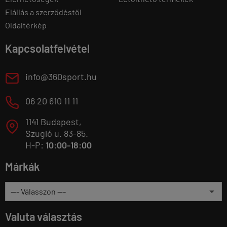
Elállás a szerződéstől
Oldaltérkép
Kapcsolatfelvétel
E
info@360sport.hu
M
06 20 610 11 11
1141 Budapest,
T
Szugló u. 83-85.
H-P:
10:00-18:00
Márkák
Valuta választás