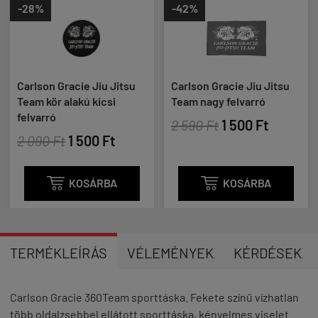
-28%
-42%
Carlson Gracie Jiu Jitsu
Carlson Gracie Jiu Jitsu
Team kör alakú kicsi
Team nagy felvarró
felvarró
2 590 Ft
1 500 Ft
2 090 Ft
1 500 Ft

KOSÁRBA

KOSÁRBA
TERMÉKLEÍRÁS
VÉLEMÉNYEK
KÉRDÉSEK
Carlson Gracie 360Team sporttáska. Fekete színű vízhatlan
több oldalzsebbel ellátott sporttáska, kényelmes viselet.