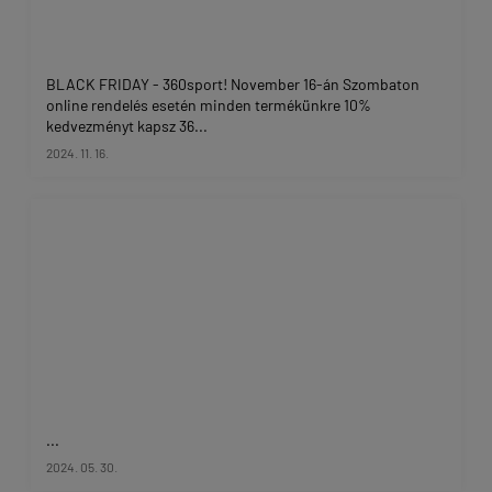
BLACK FRIDAY - 360sport! November 16-án Szombaton
online rendelés esetén minden termékünkre 10%
kedvezményt kapsz 36...
2024. 11. 16.
...
2024. 05. 30.