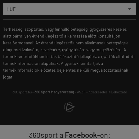
Terhesség, szoptatás, vagy fennálló betegség, gyógyszeres kezelés
alatt bármilyen étrendkiegészítő alkalmazása előtt konzultáljon
kezelőorvosával! Az étrendkiegészítők nem alkalmasak betegségek
diagnosztizálására, kezelésére, gyógyítására vagy megelőzésére. A
termékismertetőkben leírtak tájékoztató jellegűek, a gyártók által adott
termékinformáción alapulnak. A gyártók fenntartják a
termékinformációk előzetes bejelentés nélküli megváltoztatásának
jogát.
360sport.hu -
360 Sport Magyarország
-
ÁSZF
-
Adatkezelési tájékoztató
360sport a
Facebook
-on: