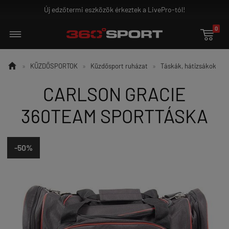
j edzőtermi eszközök érkeztek a LivePro-tól!
G
0


»
KÜZDŐSPORTOK
»
Küzdősport ruházat
»
Táskák, hátizsákok
CARLSON GRACIE
360TEAM SPORTTÁSKA
-50%