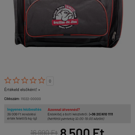





0
Értékeld elsőként! »
Cikkszám:
11022-00000
8 500 Ft
16 990 Ft