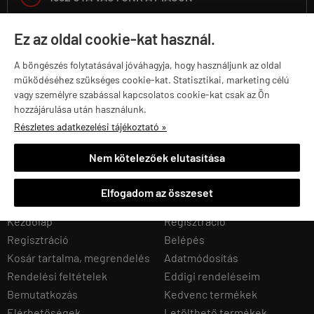
Ez az oldal cookie-kat használ.
30 000 KG SÚLYT ADUNK EL ÉVENTE
A böngészés folytatásával jóváhagyja, hogy használjunk az oldal
működéséhez szükséges cookie-kat. Statisztikai, marketing célú
vagy személyre szabással kapcsolatos cookie-kat csak az Ön
hozzájárulása után használunk.
Részletes adatkezelési tájékoztató »
25 000 TERMÉKET TARTUNK RAKTÁRON
Nem kötelezőek elutasítása
Navigáció
Saját fiók
Elfogadom az összeset
Kezdőlap
Regisztráció
Regisztráció
Belépés
Kosár tartalma, megrendelés
Adatmódosítás
Rendelési feltételek
Eddigi rendeléseim
Bemutatkozás
Kedvenc termékek
Elérhetőségek
Letölthető termékek