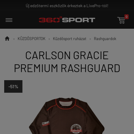
Új edzőtermi eszközök érkeztek a LivePro-tól!
0


»
KÜZDŐSPORTOK
»
Küzdősport ruházat
»
Rashguardok
CARLSON GRACIE
PREMIUM RASHGUARD
-51%