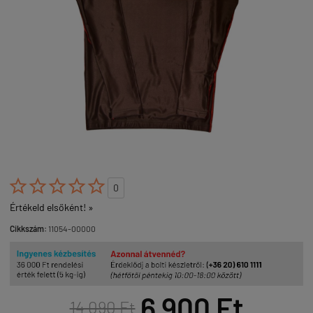





0
Értékeld elsőként! »
Cikkszám:
11054-00000
6 900 Ft
14 090 Ft