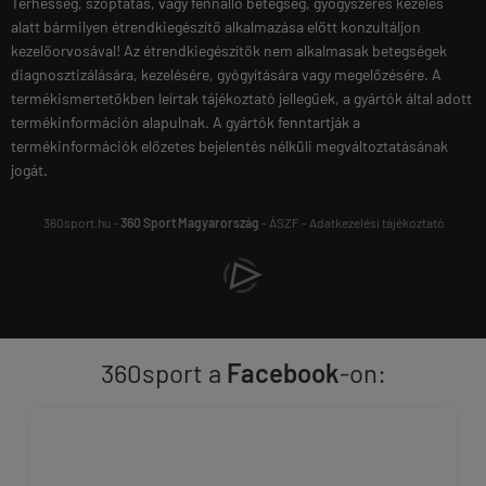
Terhesség, szoptatás, vagy fennálló betegség, gyógyszeres kezelés
alatt bármilyen étrendkiegészítő alkalmazása előtt konzultáljon
kezelőorvosával! Az étrendkiegészítők nem alkalmasak betegségek
diagnosztizálására, kezelésére, gyógyítására vagy megelőzésére. A
termékismertetőkben leírtak tájékoztató jellegűek, a gyártók által adott
termékinformáción alapulnak. A gyártók fenntartják a
termékinformációk előzetes bejelentés nélküli megváltoztatásának
jogát.
360sport.hu -
360 Sport Magyarország
-
ÁSZF
-
Adatkezelési tájékoztató
360sport a
Facebook
-on: