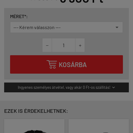
MÉRET*:



KOSÁRBA
Ingyenes személyes átvétel, vagy akár 0 Ft-os szállítás!

EZEK IS ÉRDEKELHETNEK: