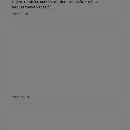
online rendelés esetén minden termékünkre 10%
kedvezményt kapsz 36...
2024. 11. 16.
...
2024. 05. 30.