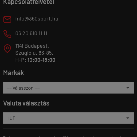
Kapcsolatfelvétel
E
info@360sport.hu
M
06 20 610 11 11
1141 Budapest,
T
Szugló u. 83-85.
H-P:
10:00-18:00
Márkák
Valuta választás