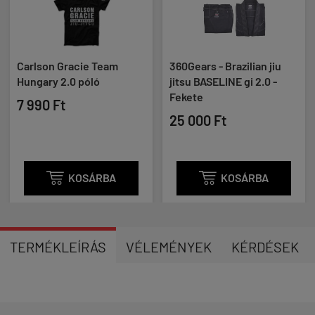
Carlson Gracie Team
360Gears - Brazilian jiu
Hungary 2.0 póló
jitsu BASELINE gi 2.0 -
Fekete
7 990 Ft
25 000 Ft

KOSÁRBA

KOSÁRBA
TERMÉKLEÍRÁS
VÉLEMÉNYEK
KÉRDÉSEK