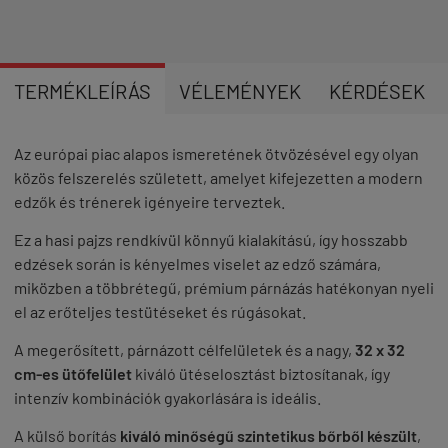
TERMÉKLEÍRÁS
VÉLEMÉNYEK
KÉRDÉSEK
Az európai piac alapos ismeretének ötvözésével egy olyan
közös felszerelés született, amelyet kifejezetten a modern
edzők és trénerek igényeire terveztek.
Ez a hasi pajzs rendkívül könnyű kialakítású, így hosszabb
edzések során is kényelmes viselet az edző számára,
miközben a többrétegű, prémium párnázás hatékonyan nyeli
el az erőteljes testütéseket és rúgásokat.
A megerősített, párnázott célfelületek és a nagy,
32 x 32
cm-es ütőfelület
kiváló ütéselosztást biztosítanak, így
intenzív kombinációk gyakorlására is ideális.
A külső borítás
kiváló minőségű szintetikus bőrből készült
,