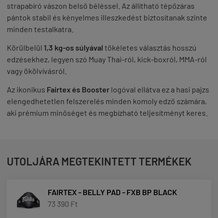
strapabíró vászon belső béléssel. Az állítható tépőzáras
pántok stabil és kényelmes illeszkedést biztosítanak szinte
minden testalkatra.
Körülbelül
1,3 kg-os súlyával
tökéletes választás hosszú
edzésekhez, legyen szó Muay Thai-ról, kick-boxról, MMA-ról
vagy ökölvívásról.
Az ikonikus
Fairtex és Booster
logóval ellátva ez a hasi pajzs
elengedhetetlen felszerelés minden komoly edző számára,
aki prémium minőséget és megbízható teljesítményt keres.
UTOLJÁRA MEGTEKINTETT TERMÉKEK
FAIRTEX - BELLY PAD - FXB BP BLACK
73 390 Ft