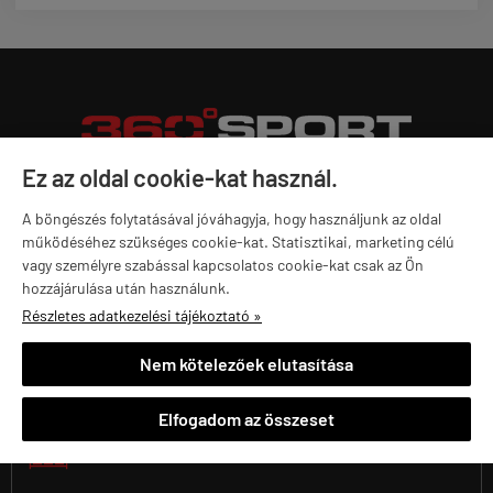
Ez az oldal cookie-kat használ.

A böngészés folytatásával jóváhagyja, hogy használjunk az oldal
1992 ÓTA VAGYUNK A PIACON
működéséhez szükséges cookie-kat. Statisztikai, marketing célú
vagy személyre szabással kapcsolatos cookie-kat csak az Ön
hozzájárulása után használunk.
Részletes adatkezelési tájékoztató »
30 000 KG SÚLYT ADUNK EL ÉVENTE
Nem kötelezőek elutasítása
Elfogadom az összeset
25 000 TERMÉKET TARTUNK RAKTÁRON