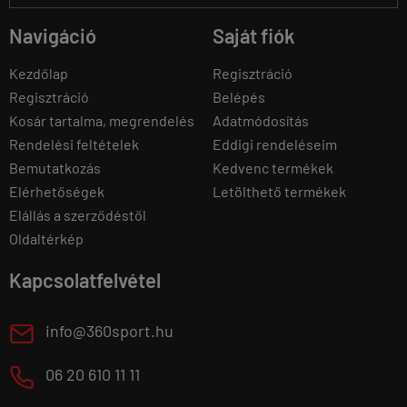
Navigáció
Saját fiók
Kezdőlap
Regisztráció
Regisztráció
Belépés
Kosár tartalma, megrendelés
Adatmódosítás
Rendelési feltételek
Eddigi rendeléseim
Bemutatkozás
Kedvenc termékek
Elérhetőségek
Letölthető termékek
Elállás a szerződéstől
Oldaltérkép
Kapcsolatfelvétel
E
info@360sport.hu
M
06 20 610 11 11