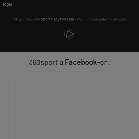
jogát.
360sport.hu -
360 Sport Magyarország
-
ÁSZF
-
Adatkezelési tájékoztató
360sport a
Facebook
-on: