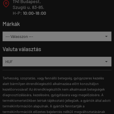
1141 Budapest,
T
Szugló u. 83-85.
H-P:
10:00-18:00
Márkák
Valuta választás
Terhesség, szoptatás, vagy fennálló betegség, gyógyszeres kezelés
alatt bármilyen étrendkiegészítő alkalmazása előtt konzultáljon
kezelőorvosával! Az étrendkiegészítők nem alkalmasak betegségek
diagnosztizálására, kezelésére, gyógyítására vagy megelőzésére. A
termékismertetőkben leírtak tájékoztató jellegűek, a gyártók által adott
termékinformáción alapulnak. A gyártók fenntartják a
termékinformációk előzetes bejelentés nélküli megváltoztatásának