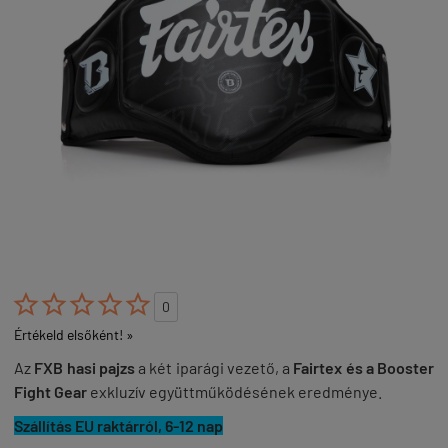





0
Értékeld elsőként! »
Az
FXB hasi pajzs
a két iparági vezető, a
Fairtex és a Booster
Fight Gear
exkluzív együttműködésének eredménye.
Szállítás EU raktárról, 6-12 nap