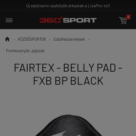
Új edzőtermi eszközök érkeztek a LivePro-tól!
0


»
KÜZDŐSPORTOK
»
Edzőfelszerelések
»
Pontkesztyűk, pajzsok
FAIRTEX - BELLY PAD -
FXB BP BLACK