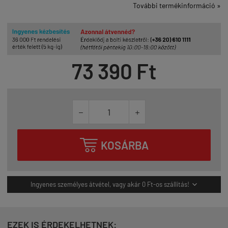
További termékinformáció »
73 390 Ft



KOSÁRBA
Ingyenes személyes átvétel, vagy akár 0 Ft-os szállítás!

EZEK IS ÉRDEKELHETNEK: