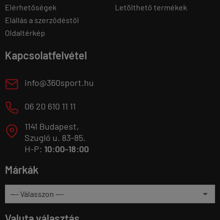
Elérhetőségek
Letölthető termékek
Elállás a szerződéstől
Oldaltérkép
Kapcsolatfelvétel
E
info@360sport.hu
M
06 20 610 11 11
1141 Budapest,
T
Szugló u. 83-85.
H-P:
10:00-18:00
Márkák
Valuta választás