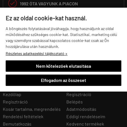

1992 ÓTA VAGYUNK A PIACON
Ez az oldal cookie-kat használ.
A böngészés folytatásával jóváhagyja, hogy használjunk az oldal
30 000 KG SÚLYT ADUNK EL ÉVENTE
működéséhez szükséges cookie-kat. Statisztikai, marketing célú
vagy személyre szabással kapcsolatos cookie-kat csak az Ön
hozzájárulása után használunk.
Részletes adatkezelési tájékoztató »
25 000 TERMÉKET TARTUNK RAKTÁRON
Nem kötelezőek elutasítása
Elfogadom az összeset
Navigáció
Saját fiók
Kezdőlap
Regisztráció
Regisztráció
Belépés
Kosár tartalma, megrendelés
Adatmódosítás
Rendelési feltételek
Eddigi rendeléseim
Bemutatkozás
Kedvenc termékek