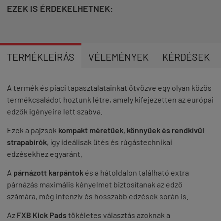
EZEK IS ÉRDEKELHETNEK:
TERMÉKLEÍRÁS
VÉLEMÉNYEK
KÉRDÉSEK
A termék és piaci tapasztalatainkat ötvözve egy olyan közös
termékcsaládot hoztunk létre, amely kifejezetten az európai
edzők igényeire lett szabva.
Ezek a pajzsok
kompakt méretűek, könnyűek és rendkívül
strapabírók
, így ideálisak ütés és rúgástechnikai
edzésekhez egyaránt.
A
párnázott karpántok
és a hátoldalon található extra
párnázás maximális kényelmet biztosítanak az edző
számára, még intenzív és hosszabb edzések során is.
Az
FXB Kick Pads
tökéletes választás azoknak a