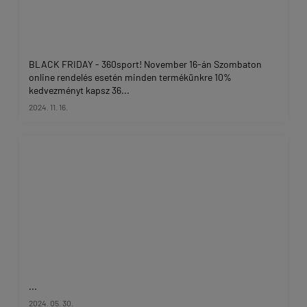
BLACK FRIDAY - 360sport! November 16-án Szombaton
online rendelés esetén minden termékünkre 10%
kedvezményt kapsz 36...
2024. 11. 16.
...
2024. 05. 30.