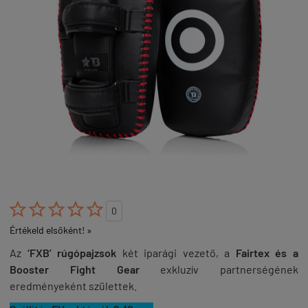





0
Értékeld elsőként! »
Az
‘FXB’ rúgópajzsok
két iparági vezető, a
Fairtex és a
Booster Fight Gear
exkluzív partnerségének
eredményeként születtek.