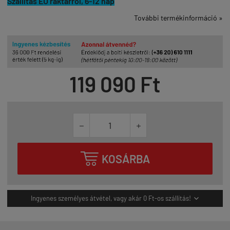
Szállítás EU raktárról, 6-12 nap
További termékinformáció »
119 090 Ft



KOSÁRBA
Ingyenes személyes átvétel, vagy akár 0 Ft-os szállítás!
