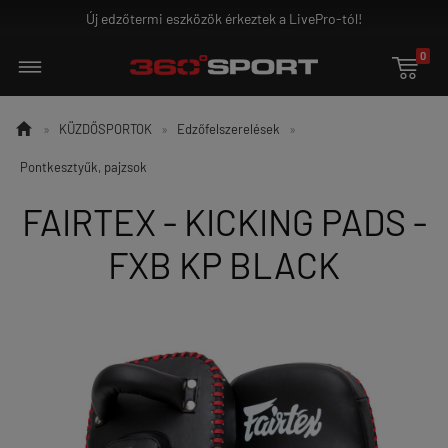
Új edzőtermi eszközök érkeztek a LivePro-tól!
0


»
KÜZDŐSPORTOK
»
Edzőfelszerelések
»
Pontkesztyűk, pajzsok
FAIRTEX - KICKING PADS -
FXB KP BLACK