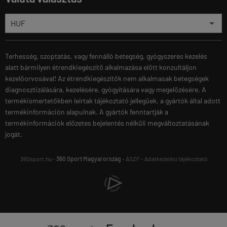
Terhesség, szoptatás, vagy fennálló betegség, gyógyszeres kezelés
alatt bármilyen étrendkiegészítő alkalmazása előtt konzultáljon
kezelőorvosával! Az étrendkiegészítők nem alkalmasak betegségek
diagnosztizálására, kezelésére, gyógyítására vagy megelőzésére. A
termékismertetőkben leírtak tájékoztató jellegűek, a gyártók által adott
termékinformáción alapulnak. A gyártók fenntartják a
termékinformációk előzetes bejelentés nélküli megváltoztatásának
jogát.
360sport.hu -
360 Sport Magyarország
-
ÁSZF
-
Adatkezelési tájékoztató