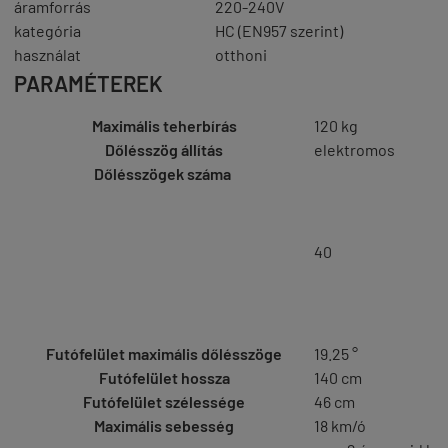
áramforrás
220-240V
kategória
HC (EN957 szerint)
használat
otthoni
PARAMÉTEREK
Maximális teherbírás
120 kg
Dőlésszög állítás
elektromos
Dőlésszögek száma
40
Futófelület maximális dőlésszöge
19.25 °
Futófelület hossza
140 cm
Futófelület szélessége
46 cm
Maximális sebesség
18 km/ó