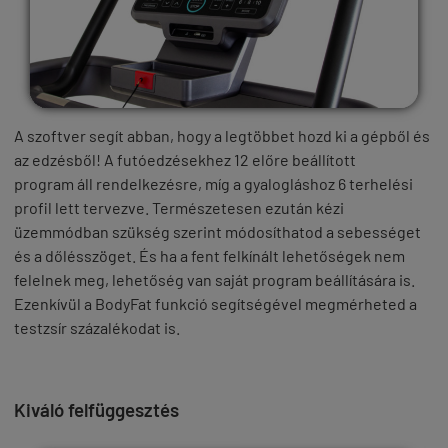
A szoftver segít abban, hogy a legtöbbet hozd ki a gépből és
az edzésből! A futóedzésekhez
12 előre beállított
program
áll rendelkezésre, míg a gyalogláshoz
6 terhelési
profil
lett tervezve. Természetesen ezután kézi
üzemmódban szükség szerint módosíthatod a sebességet
és a dőlésszöget. És ha a fent felkínált lehetőségek nem
felelnek meg, lehetőség van saját program beállítására is.
Ezenkívül
a BodyFat funkció
segítségével megmérheted a
testzsír százalékodat is.
Kiváló felfüggesztés