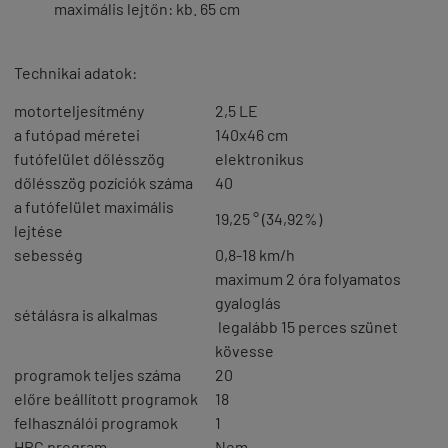
maximális lejtőn:
kb. 65 cm
Technikai adatok
:
motorteljesítmény
2,5 LE
a futópad méretei
140x46 cm
futófelület dőlésszög
elektronikus
dőlésszög pozíciók száma
40
a futófelület maximális
19,25 ° (34,92%)
lejtése
sebesség
0,8-18 km/h
maximum 2 óra folyamatos
gyaloglás
sétálásra is alkalmas
legalább 15 perces szünet
kövesse
programok teljes száma
20
előre beállított programok
18
felhasználói programok
1
HRC program
Nem