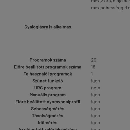
max.2 óra, majd ha
max.sebességgel 
Gyaloglásra is alkalmas
Programok száma
20
Előre beállított programok száma
18
Felhasználói programok
1
Szünet funkció
igen
HRC program
nem
Manuális program
igen
Előre beállított nyomvonalprofil
igen
Sebességmérés
igen
Távolságmérés
igen
Időmérés
igen
Az elégetett kalóriák mérése
igen