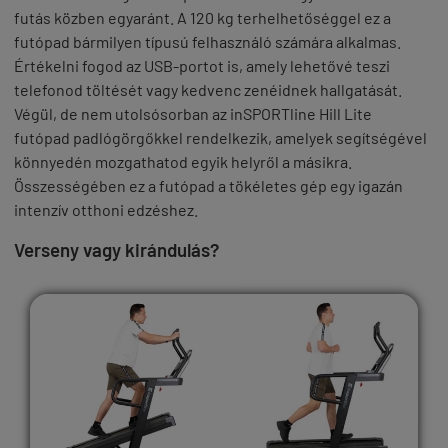
futás közben egyaránt. A
120 kg terhelhetőséggel
ez a
futópad bármilyen típusú felhasználó számára alkalmas.
Értékelni fogod az USB-portot is, amely lehetővé teszi
telefonod töltését vagy kedvenc zenéidnek hallgatását.
Végül, de nem utolsósorban az
inSPORTline Hill Lite
futópad
padlógörgőkkel rendelkezik, amelyek segítségével
könnyedén mozgathatod egyik helyről a másikra.
Összességében ez a futópad a tökéletes gép egy igazán
intenzív otthoni edzéshez.
Verseny vagy kirándulás?