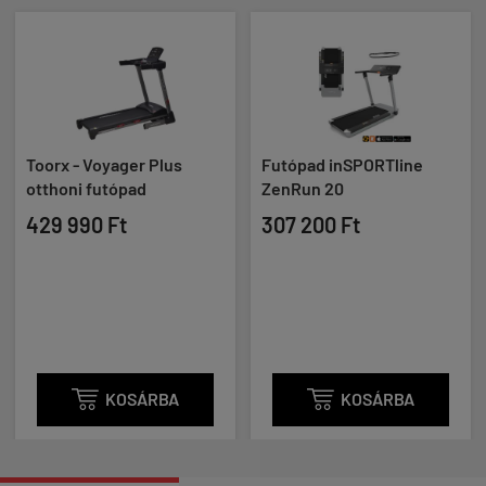
Futópad inSPORTline
THUNDER - IMPACT -
ZenRun 20
KOMPAKT FUTÓPAD 12
KM/H VÉGSEBESSÉGGEL,
307 200 Ft
130 KG TESTSÚLYIG,
FEKETE-KÉK
185 990 Ft

KOSÁRBA

KOSÁRBA