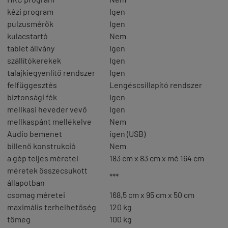
kézi program
Igen
pulzusmérők
Igen
kulacstartó
Nem
tablet állvány
Igen
szállítókerekek
Igen
talajkiegyenlítő rendszer
Igen
felfüggesztés
Lengéscsillapító rendszer
biztonsági fék
Igen
mellkasi heveder vevő
Igen
mellkaspánt mellékelve
Nem
Audio bemenet
igen (USB)
billenő konstrukció
Nem
a gép teljes méretei
183 cm x 83 cm x mé 164 cm
méretek összecsukott
***
állapotban
csomag méretei
168,5 cm x 95 cm x 50 cm
maximális terhelhetőség
120 kg
tömeg
100 kg