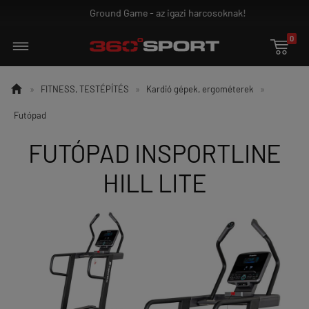
Ground Game - az igazi harcosoknak!
0


»
FITNESS, TESTÉPÍTÉS
»
Kardió gépek, ergométerek
»
Futópad
FUTÓPAD INSPORTLINE
HILL LITE