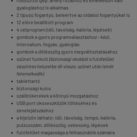
robusztus gép, amely futáshoz és emelkedőn való
gyalogláshoz is alkalmas
2 típusú fogantyú, beleértve az oldalsó fogantyúkat is
12 előre beállított program
4 célprogram (idő, távolság, kalória, lépések)
gombok a gyors programválasztáshoz - kézi,
intervallum, fogyás, gyaloglás
gombok a dőlésszög gyors megváltoztatásához
szünet funkció
(biztonsági okokból a futófelület
vízszintes helyzetbe áll vissza, szünet után ismét
felemelkedik)
tablettartó
biztonsági kulcs
szállítókerekek a könnyű mozgatáshoz
USB port okoseszközök töltéséhez és
zenelejátszáshoz
a kijelzőn látható:
idő, távolság, tempó, kalória,
pulzusszám, dőlésszög, sebesség, lépések
futófelület magassága a felhasználók számára