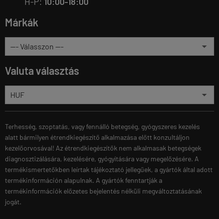
H-P:
10:00-18:00
Márkák
Valuta választás
Terhesség, szoptatás, vagy fennálló betegség, gyógyszeres kezelés
alatt bármilyen étrendkiegészítő alkalmazása előtt konzultáljon
kezelőorvosával! Az étrendkiegészítők nem alkalmasak betegségek
diagnosztizálására, kezelésére, gyógyítására vagy megelőzésére. A
termékismertetőkben leírtak tájékoztató jellegűek, a gyártók által adott
termékinformáción alapulnak. A gyártók fenntartják a
termékinformációk előzetes bejelentés nélküli megváltoztatásának
jogát.