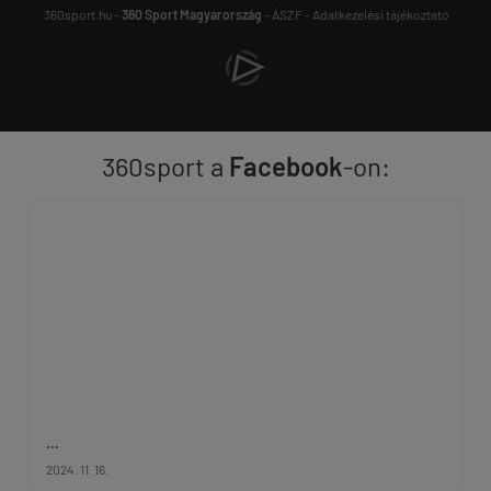
360sport.hu -
360 Sport Magyarország
-
ÁSZF
-
Adatkezelési tájékoztató
360sport a
Facebook
-on:
...
2024. 11. 16.