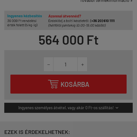
További termékinformáció »
564 000 Ft



KOSÁRBA
Ingyenes személyes átvétel, vagy akár 0 Ft-os szállítás!

EZEK IS ÉRDEKELHETNEK: