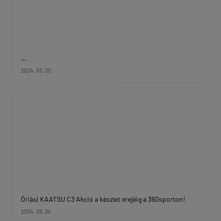
...
2024. 05. 30.
Óriási KAATSU C3 Akció a készlet erejéig a 360sporton!
2024. 05. 30.