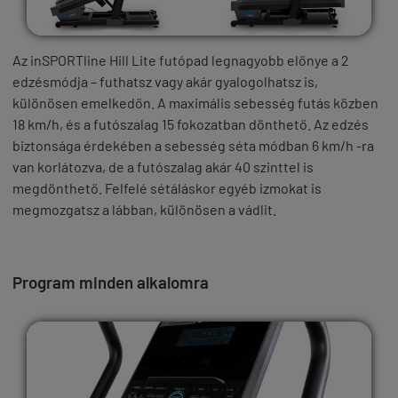
Az
inSPORTline Hill Lite
futópad legnagyobb előnye a
2
edzésmódja
–
futhatsz
vagy akár
gyalogolhatsz is
,
különösen
emelkedőn
. A maximális sebesség futás
közben
18 km/h
, és a futószalag
15 fokozatban
dönthető. Az edzés
biztonsága érdekében a sebesség
séta módban
6 km/h
-ra
van korlátozva, de a futószalag akár
40 szinttel
is
megdönthető. Felfelé sétáláskor egyéb izmokat is
megmozgatsz a lábban, különösen a vádlit.
Program minden alkalomra