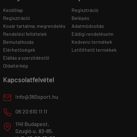
Kezdőlap
Regisztráció
Regisztráció
Belépés
Kosár tartalma, megrendelés
Adatmódosítás
Rendelési feltételek
Eddigi rendeléseim
Bemutatkozás
Kedvenc termékek
Elérhetőségek
Letölthető termékek
Elállás a szerződéstől
Oldaltérkép
Kapcsolatfelvétel
E
info@360sport.hu
M
06 20 610 11 11
1141 Budapest,
T
Szugló u. 83-85.