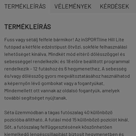
TERMÉKLEÍRÁS
VÉLEMÉNYEK
KÉRDÉSEK
TERMÉKLEÍRÁS
Fuss vagy sétálj felfelé bármikor! Az
inSPORTline Hill Lite
futópad
a kétféle edzéstípust ötvözi, sokféle felhasználási
lehetőséget kínálva. Mindkét mód eltérő dőlésszöggel és
sebességgel rendelkezik; és 18 előre beállított programmal
rendelkezik – 12 futáshoz és 6 hegymenethez. A sebesség
és/vagy dőlésszög gyors megváltoztatásához használhatod
a képernyőn lévő gombokat vagy a fogantyúkat.
Mindemellett ott vannak az oldalsó fogantyúk, amelyek
további segítséget nyújtanak.
Séta üzemmódban a tágas futószalag
40 különböző
pozícióba állítható
. A futási mód 15 különböző pozíciót kínál.
Sőt, a futószalag felfüggesztésének köszönhetően
kiemelkedő lengéscsillapítást biztosít hegymenetben és