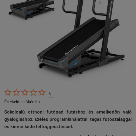





0
Értékeld elsőként! »
Sokoldalú otthoni futópad futáshoz és emelkedőn való
gyalogláshoz, széles programkínálattal, tágas futószalaggal
és kiemelkedő felfüggesztéssel.