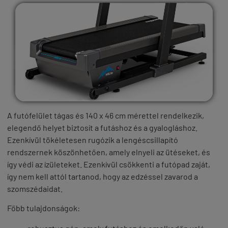
A futófelület tágas és
140 x 46 cm
mérettel rendelkezik,
elegendő helyet biztosít a futáshoz és a gyalogláshoz.
Ezenkívül tökéletesen rugózik a
lengéscsillapító
rendszernek
köszönhetően, amely elnyeli az ütéseket, és
így védi az ízületeket. Ezenkívül csökkenti a futópad zaját,
így nem kell attól tartanod, hogy az edzéssel zavarod a
szomszédaidat.
Főbb tulajdonságok: