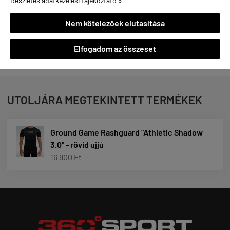
Részletes adatkezelési tájékoztató »
Az anyag mikrolyukakkal van ellátva a lélegzést és a hűs
Nem kötelezőek elutasítása
érzést biztosítandó. Ennek az egyedülálló struktúrának
köszönhetően a legmelegebb napokon is biztos lehetsz
Elfogadom az összeset
benne, hogy az edzés élvezetes lesz.
UTOLJÁRA MEGTEKINTETT TERMÉKEK
Ground Game Rashguard "Athletic Shadow
3.0" - rövid ujjú
16 900 Ft