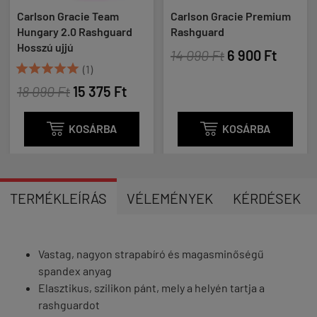
Carlson Gracie Team
Carlson Gracie Premium
Hungary 2.0 Rashguard
Rashguard
Hosszú ujjú
14 090 Ft
6 900 Ft





(1)
18 090 Ft
15 375 Ft

KOSÁRBA

KOSÁRBA
TERMÉKLEÍRÁS
VÉLEMÉNYEK
KÉRDÉSEK
Vastag, nagyon strapabíró és magasminőségű
spandex anyag
Elasztikus, szilikon pánt, mely a helyén tartja a
rashguardot