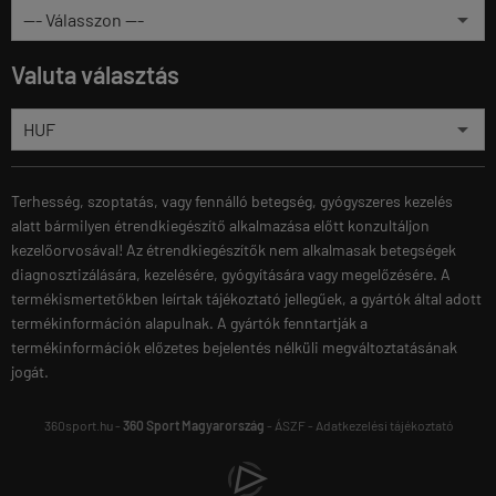
Valuta választás
Terhesség, szoptatás, vagy fennálló betegség, gyógyszeres kezelés
alatt bármilyen étrendkiegészítő alkalmazása előtt konzultáljon
kezelőorvosával! Az étrendkiegészítők nem alkalmasak betegségek
diagnosztizálására, kezelésére, gyógyítására vagy megelőzésére. A
termékismertetőkben leírtak tájékoztató jellegűek, a gyártók által adott
termékinformáción alapulnak. A gyártók fenntartják a
termékinformációk előzetes bejelentés nélküli megváltoztatásának
jogát.
360sport.hu -
360 Sport Magyarország
-
ÁSZF
-
Adatkezelési tájékoztató