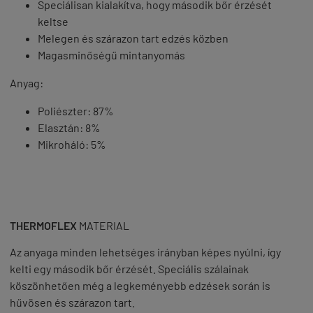
Speciálisan kialakítva, hogy második bőr érzését
keltse
Melegen és szárazon tart edzés közben
Magasminőségű mintanyomás
Anyag:
Poliészter: 87%
Elasztán: 8%
Mikroháló: 5%
THERMOFLEX
MATERIAL
Az anyaga minden lehetséges irányban képes nyúlni, így
kelti egy második bőr érzését. Speciális szálainak
köszönhetően még a legkeményebb edzések során is
hűvösen és szárazon tart.