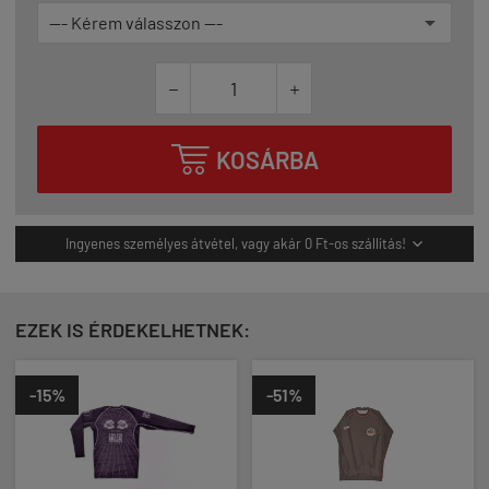



KOSÁRBA
Ingyenes személyes átvétel, vagy akár 0 Ft-os szállítás!

EZEK IS ÉRDEKELHETNEK:
-15%
-51%