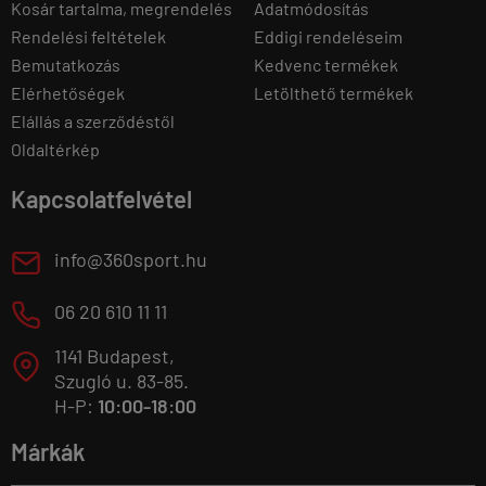
Kosár tartalma, megrendelés
Adatmódosítás
Rendelési feltételek
Eddigi rendeléseim
Bemutatkozás
Kedvenc termékek
Elérhetőségek
Letölthető termékek
Elállás a szerződéstől
Oldaltérkép
Kapcsolatfelvétel
E
info@360sport.hu
M
06 20 610 11 11
1141 Budapest,
T
Szugló u. 83-85.
H-P:
10:00-18:00
Márkák