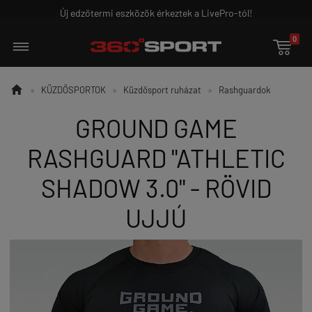
ro-tól!
Ground Game - az igazi harcosoknak!
0


»
KÜZDŐSPORTOK
»
Küzdősport ruházat
»
Rashguardok
GROUND GAME
RASHGUARD "ATHLETIC
SHADOW 3.0" - RÖVID
UJJÚ