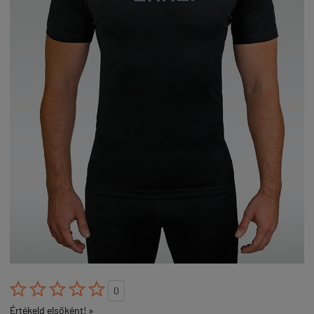





0
Értékeld elsőként! »