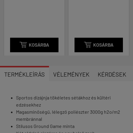

KOSÁRBA

KOSÁRBA
TERMÉKLEÍRÁS
VÉLEMÉNYEK
KÉRDÉSEK
Sportos dizájnja tökéletes sétákhoz és kültéri
edzésekhez
Magasminőségű, lélegző poliészter 3000g h2o/m2
membránnal
Stílusos Ground Game minta