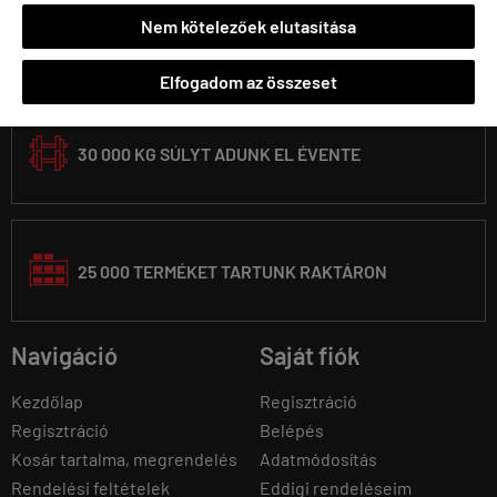
Nem kötelezőek elutasítása

1992 ÓTA VAGYUNK A PIACON
Elfogadom az összeset
30 000 KG SÚLYT ADUNK EL ÉVENTE
25 000 TERMÉKET TARTUNK RAKTÁRON
Navigáció
Saját fiók
Kezdőlap
Regisztráció
Regisztráció
Belépés
Kosár tartalma, megrendelés
Adatmódosítás
Rendelési feltételek
Eddigi rendeléseim