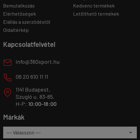
Bemutatkozás
Kedvenc termékek
Elérhetőségek
Letölthető termékek
Elállás a szerződéstől
Oldaltérkép
Kapcsolatfelvétel
E
info@360sport.hu
M
06 20 610 11 11
1141 Budapest,
T
Szugló u. 83-85.
H-P:
10:00-18:00
Márkák