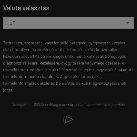
Valuta választás
Terhesség, szoptatás, vagy fennálló betegség, gyógyszeres kezelés
alatt bármilyen étrendkiegészítő alkalmazása előtt konzultáljon
kezelőorvosával! Az étrendkiegészítők nem alkalmasak betegségek
diagnosztizálására, kezelésére, gyógyítására vagy megelőzésére. A
termékismertetőkben leírtak tájékoztató jellegűek, a gyártók által adott
termékinformáción alapulnak. A gyártók fenntartják a
termékinformációk előzetes bejelentés nélküli megváltoztatásának
jogát.
360sport.hu -
360 Sport Magyarország
-
ÁSZF
-
Adatkezelési tájékoztató