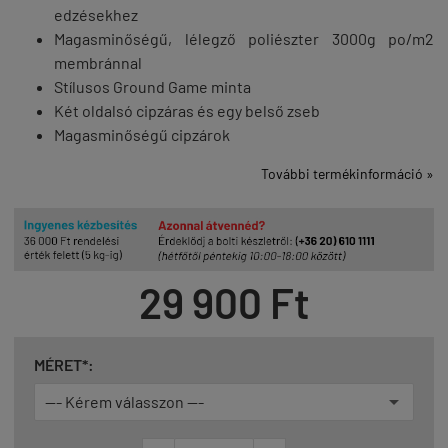
edzésekhez
Magasminőségű, lélegző poliészter 3000g po/m2
membránnal
Stílusos Ground Game minta
Két oldalsó cipzáras és egy belső zseb
Magasminőségű cipzárok
További termékinformáció »
29 900 Ft
MÉRET*: