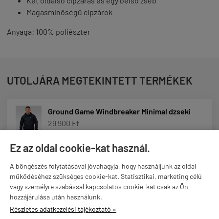
Két oldalsó cipzáras és egy belső zseb
Magasminőségű cipzárok
Anyaga: 100% poliészter
UTOLJÁRA MEGTEKINTETT TERMÉKEK
Ground Game Windbreaker Minimal dzseki
29 900 Ft
Ez az oldal cookie-kat használ.
A böngészés folytatásával jóváhagyja, hogy használjunk az oldal
működéséhez szükséges cookie-kat. Statisztikai, marketing célú
vagy személyre szabással kapcsolatos cookie-kat csak az Ön
hozzájárulása után használunk.
Részletes adatkezelési tájékoztató »