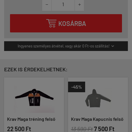



KOSÁRBA
Ingyenes személyes átvétel, vagy akár 0 Ft-os szállítás!

EZEK IS ÉRDEKELHETNEK:
-45%
Krav Maga tréning felső
Krav Maga Kapucnis felső
22 500 Ft
13 590 Ft
7 500 Ft