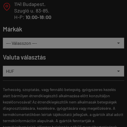
1141 Budapest,
T
Szugló u. 83-85.
H-P:
10:00-18:00
Márkák
Valuta választás
Terhesség, szoptatás, vagy fennálló betegség, gyógyszeres kezelés
alatt bármilyen étrendkiegészítő alkalmazása előtt konzultáljon
kezelőorvosával! Az étrendkiegészítők nem alkalmasak betegségek
diagnosztizálására, kezelésére, gyógyítására vagy megelőzésére. A
termékismertetőkben leírtak tájékoztató jellegűek, a gyártók által adott
termékinformáción alapulnak. A gyártók fenntartják a
termékinformációk előzetes bejelentés nélküli megváltoztatásának