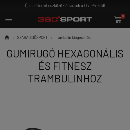
Új edzőtermi eszközök érkeztek a LivePro-tól!
0


»
SZABADIDŐSPORT
»
Trambulin kiegészítők
GUMIRUGÓ HEXAGONÁLIS
ÉS FITNESZ
TRAMBULINHOZ