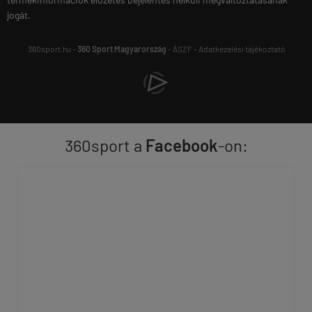
jogát.
360sport.hu -
360 Sport Magyarország
-
ÁSZF
-
Adatkezelési tájékoztató
360sport a
Facebook
-on: