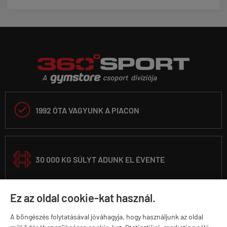

1992 ÓTA VAGYUNK A PIACON
30 000 KG SÚLYT ADUNK EL ÉVENTE
Ez az oldal cookie-kat használ.
25 000 TERMÉKET TARTUNK RAKTÁRON
A böngészés folytatásával jóváhagyja, hogy használjunk az oldal