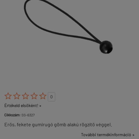





0
Értékeld elsőként! »
Cikkszám:
SS-6327
Erős, fekete gumirugó gömb alakú rögzítő véggel.
További termékinformáció »