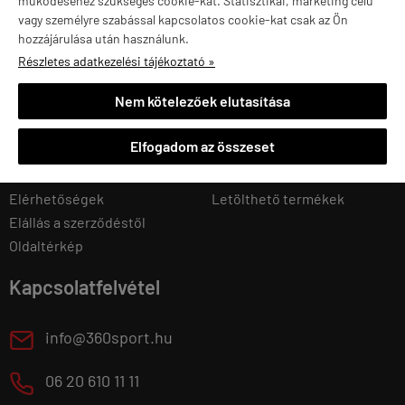
működéséhez szükséges cookie-kat. Statisztikai, marketing célú
vagy személyre szabással kapcsolatos cookie-kat csak az Ön
hozzájárulása után használunk.
Navigáció
Saját fiók
Részletes adatkezelési tájékoztató »
Kezdőlap
Regisztráció
Nem kötelezőek elutasítása
Regisztráció
Belépés
Kosár tartalma, megrendelés
Adatmódosítás
Elfogadom az összeset
Rendelési feltételek
Eddigi rendeléseim
Bemutatkozás
Kedvenc termékek
Elérhetőségek
Letölthető termékek
Elállás a szerződéstől
Oldaltérkép
Kapcsolatfelvétel
E
info@360sport.hu
M
06 20 610 11 11