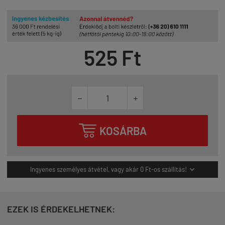
525 Ft



KOSÁRBA
Ingyenes személyes átvétel, vagy akár 0 Ft-os szállítás!

EZEK IS ÉRDEKELHETNEK: