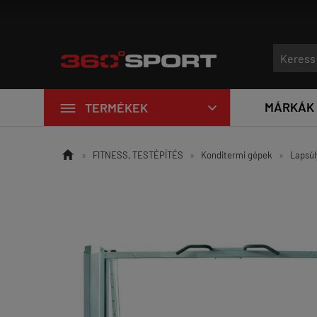
Új edzőtermi eszközök érkeztek a LivePro-tól!

MÁRKÁK
TERMÉKEK


»
FITNESS, TESTÉPÍTÉS
»
Konditermi gépek
»
Lapsúl