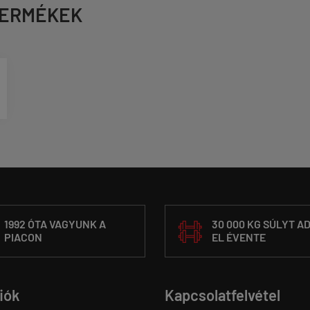
TERMÉKEK
1992 ÓTA VAGYUNK A
30 000 KG SÚLYT A
PIACON
EL ÉVENTE
fiók
Kapcsolatfelvétel