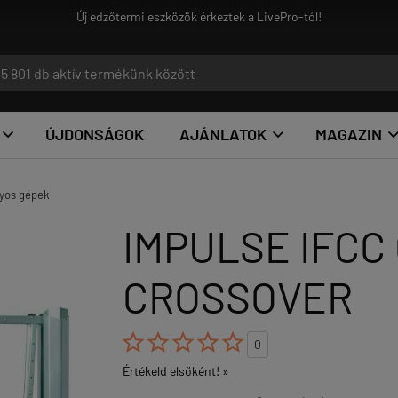
ÚJDONSÁGOK
AJÁNLATOK
MAGAZIN


yos gépek
IMPULSE IFCC
CROSSOVER





0
Értékeld elsőként! »