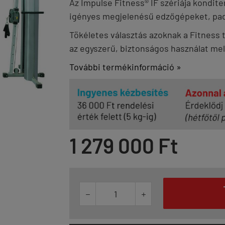
Az
Impulse Fitness® IF
szériája kondite
igényes megjelenésű edzőgépeket, pado
Tökéletes választás azoknak a Fitness
az egyszerű, biztonságos használat mel
További termékinformáció »
1 279 000 Ft

