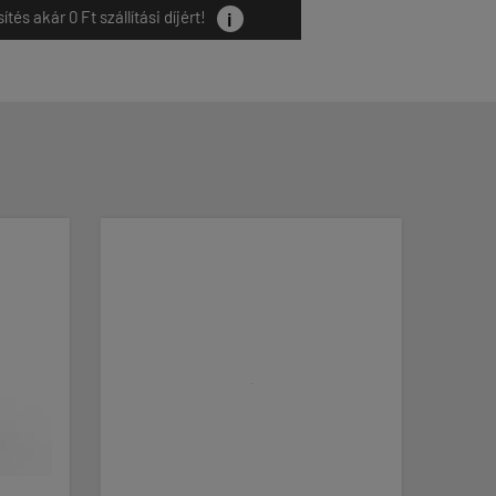
i
és akár 0 Ft szállítási díjért!