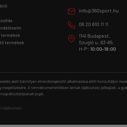
áció
E
info@360sport.hu
osítás
M
06 20 610 11 11
endeléseim
 termékek
1141 Budapest,
T
Szugló u. 83-85.
tő termékek
H-P:
10:00-18:00
ezelés alatt bármilyen étrendkiegészítő alkalmazása előtt konzultáljon ke
y megelőzésére. A termékismertetőkben leírtak tájékoztató jellegűek, a gyá
 megváltoztatásának jogát.
i tájékoztató