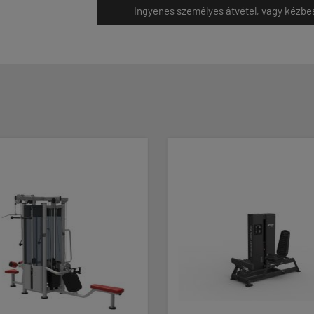
Ingyenes személyes átvétel, vagy kézbesít