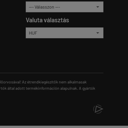
Valuta választás
zelőorvosával! Az étrendkiegészítők nem alkalmasak
rtók által adott termékinformáción alapulnak. A gyártók