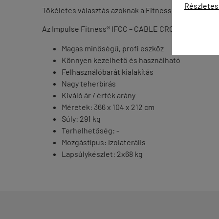
Részletes
Tökéletes választás azoknak a Fitness termeknek ah
Az Impulse Fitness®
IFCC
– CABLE CROSSOVER
egy 
Magas minőségű, profi eszköz
Könnyen kezelhető és használható
Felhasználóbarát kialakítás
Nagy teherbírás
Kiváló ár / érték arány
Méretek: 366 x 104 x 212 cm
Súly: 291 kg
Terhelhetőség: -
Mozgástípus: Izolaterális
Lapsúlykészlet: 2x68 kg