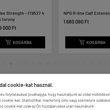
se Strength - IT9527 4
NPG R-line Calf Extensi
ú torony
1 680 090 Ft
9 000 Ft
KOSÁRBA
KOSÁRBA


ÉNYEK
KÉRDÉSEK
ldal cookie-kat használ.
és folytatásával jóváhagyja, hogy használjunk az oldal működés
cookie-kat. Statisztikai, marketing célú vagy személyre szabáss
álásra kínál kiváló minőségű, igényes megjelenésű edzőgépeket, 
os cookie-kat csak az Ön hozzájárulása után használunk.