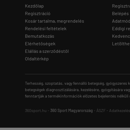
Kezdőlap
Regisztr
Regisztráció
Belépés
Kosár tartalma, megrendelés
Adatmód
Rendelési feltételek
Eddigi r
Bemutatkozás
Kedvenc
Elérhetőségek
Letölthe
Elállás a szerződéstől
Oldaltérkép
Terhesség, szoptatás, vagy fennálló betegség, gyógyszeres k
betegségek diagnosztizálására, kezelésére, gyógyítására vag
fenntartják a termékinformációk előzetes bejelentés nélküli
360sport.hu -
360 Sport Magyarország
-
ÁSZF
-
Adatkezelés