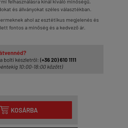
rmi felhasználásra kínál kiváló minőségű,
kat és állványokat széles választékban.
 termeknek ahol az esztétikus megjelenés és
lett fontos a minőség és a kedvező ár.

KOSÁRBA