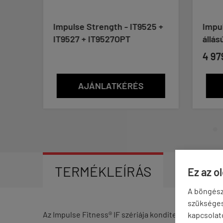
Impulse Strength - IT9525 +
Impul
IT9527 + IT9527OPT
állás
4 97
AJÁNLATKÉRÉS
TERMÉKLEÍRÁS
VÉLEM
Ez az o
A böngész
szükséges 
Az
Impulse Fitness® IF
szériája konditermi felhaszn
kapcsolat