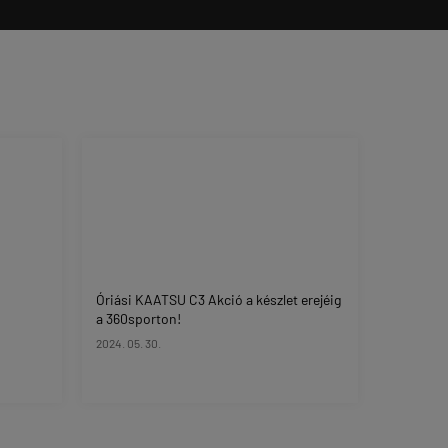
Óriási KAATSU C3 Akció a készlet erejéig
a 360sporton!
2024. 05. 30.