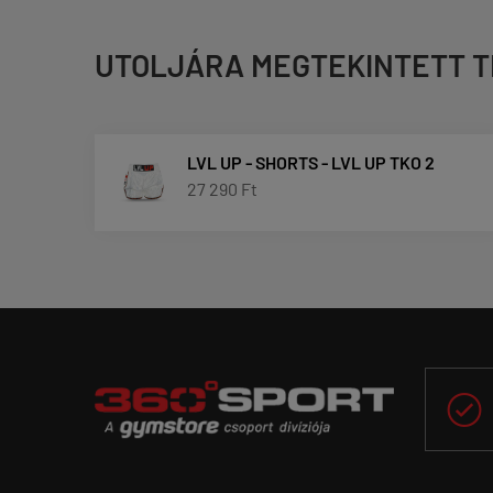
UTOLJÁRA MEGTEKINTETT 
LVL UP - SHORTS - LVL UP TKO 2
27 290 Ft
