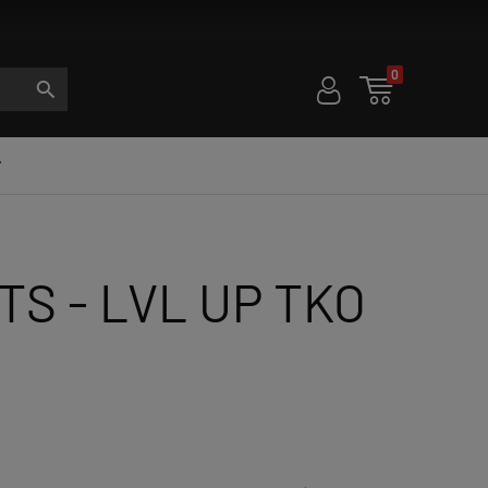
0
U

S

TS - LVL UP TKO