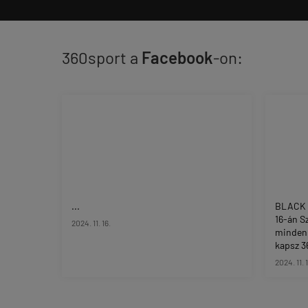
360sport a
Facebook
-on:
...
BLACK 
16-án S
2024. 11. 16.
minden
kapsz 36
2024. 11. 