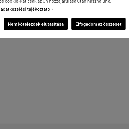
os cookie-kat csak az Ön hozzájárulása után használunk.
 adatkezelési tájékoztató »
Nem kötelezőek elutasítása
Elfogadom az összeset