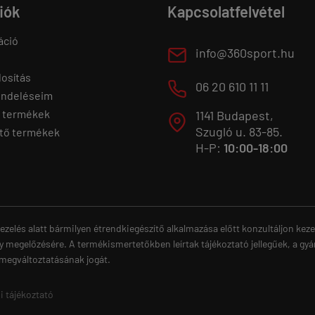
fiók
Kapcsolatfelvétel
áció
E
info@360sport.hu
osítás
M
06 20 610 11 11
endeléseim
 termékek
1141 Budapest,
T
Szugló u. 83-85.
tő termékek
H-P:
10:00-18:00
ezelés alatt bármilyen étrendkiegészítő alkalmazása előtt konzultáljon ke
y megelőzésére. A termékismertetőkben leírtak tájékoztató jellegűek, a gyá
 megváltoztatásának jogát.
i tájékoztató