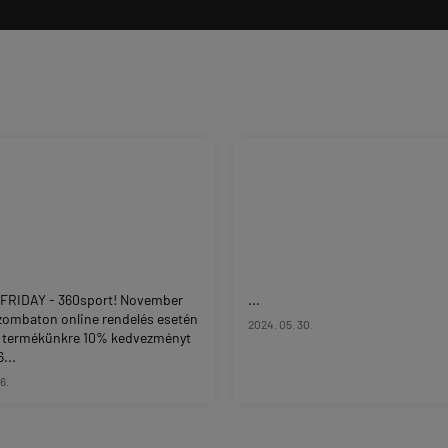
FRIDAY - 360sport! November
...
zombaton online rendelés esetén
2024. 05. 30.
 termékünkre 10% kedvezményt
...
16.