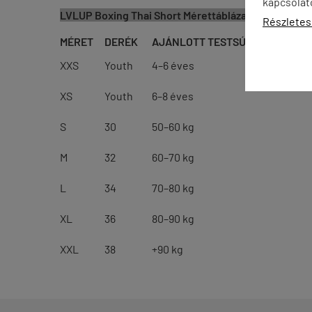
kapcsolat
LVLUP Boxing Thai Short Mérettáblázat
Részletes
MÉRET
DERÉK
AJÁNLOTT TESTSÚLY / KOR
XXS
Youth
4–6 éves
XS
Youth
6–8 éves
S
30
50–60 kg
M
32
60–70 kg
L
34
70–80 kg
XL
36
80–90 kg
XXL
38
+90 kg