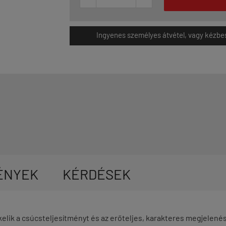
Ingyenes személyes átvétel, vagy kézbesít
ÉNYEK
KÉRDÉSEK
elik a csúcsteljesítményt és az erőteljes, karakteres megjelenés