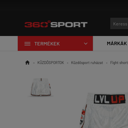
Új edzőtermi eszközök érkeztek a LivePro-tól!

MÁRKÁK
TERMÉKEK


»
KÜZDŐSPORTOK
»
Küzdősport ruházat
»
Fight shor