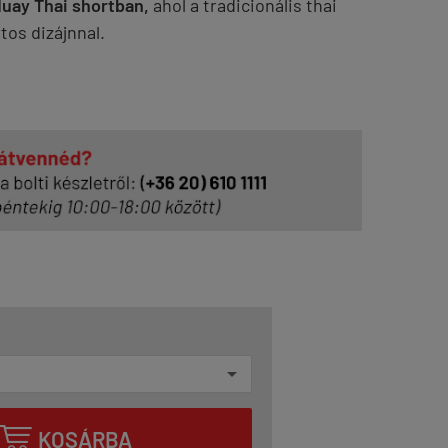
uay Thai shortban,
ahol a tradicionális thai
os dizájnnal.

KOSÁRBA