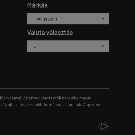
Márkák
Valuta választás
zelőorvosával! Az étrendkiegészítők nem alkalmasak
rtók által adott termékinformáción alapulnak. A gyártók