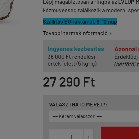
Lépj magabiztosan a ringbe az
LVLUP M
kézművesség találkozik a modern, sport
Szállítás EU raktárról, 6-12 nap
További termékinformáció »
27 290 Ft
VÁLASZTHATÓ MÉRET*:

