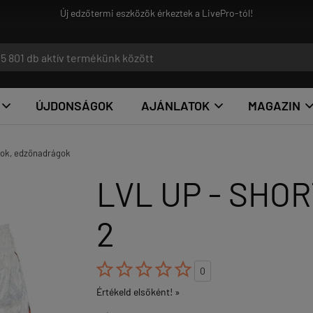
ÚJDONSÁGOK
AJÁNLATOK
MAGAZIN


tok, edzőnadrágok
LVL UP - SHOR
2





0
Értékeld elsőként! »