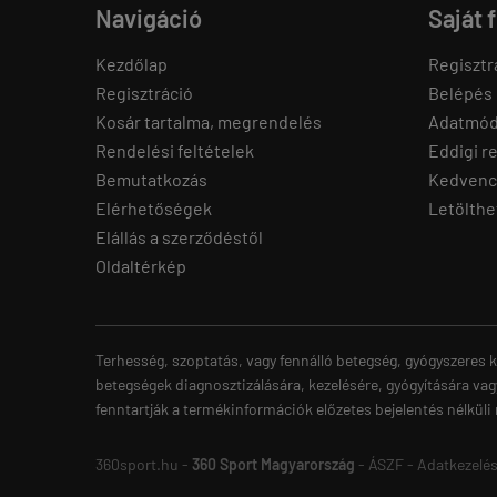
Navigáció
Saját 
Kezdőlap
Regisztr
Regisztráció
Belépés
Kosár tartalma, megrendelés
Adatmód
Rendelési feltételek
Eddigi r
Bemutatkozás
Kedvenc
Elérhetőségek
Letölthe
Elállás a szerződéstől
Oldaltérkép
Terhesség, szoptatás, vagy fennálló betegség, gyógyszeres k
betegségek diagnosztizálására, kezelésére, gyógyítására vag
fenntartják a termékinformációk előzetes bejelentés nélküli
360sport.hu -
360 Sport Magyarország
-
ÁSZF
-
Adatkezelés