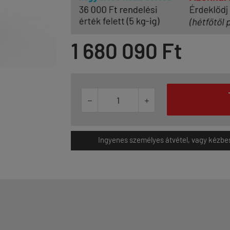
1 680 090 Ft


Ingyenes személyes átvétel, vagy kézbesít