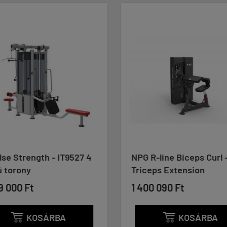
se Strength - IT9527 4
NPG R-line Biceps Curl 
ú torony
Triceps Extension
9 000 Ft
1 400 090 Ft
KOSÁRBA
KOSÁRBA

