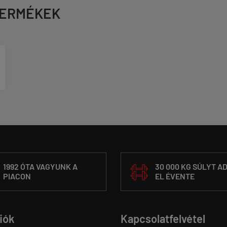
TERMÉKEK
1992 ÓTA VAGYUNK A
30 000 KG SÚLYT A
PIACON
EL ÉVENTE
fiók
Kapcsolatfelvétel