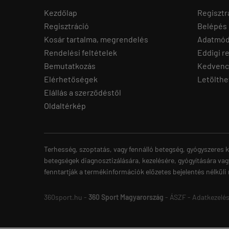
Kezdőlap
Regisztr
Regisztráció
Belépés
Kosár tartalma, megrendelés
Adatmód
Rendelési feltételek
Eddigi r
Bemutatkozás
Kedvenc
Elérhetőségek
Letölthe
Elállás a szerződéstől
Oldaltérkép
Terhesség, szoptatás, vagy fennálló betegség, gyógyszeres k
betegségek diagnosztizálására, kezelésére, gyógyítására vag
fenntartják a termékinformációk előzetes bejelentés nélküli
360sport.hu -
360 Sport Magyarország
-
ÁSZF
-
Adatkezelés