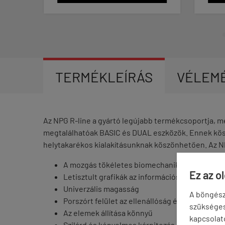
TERMÉKLEÍRÁS
VÉLEM
Az NPG R-line a gyártó legújabb termékcsoportja, me
megtalálhatóak BASIC és DUAL eszközök. Ennek kös
helytakarékos kialakításunknak köszönhetően. Az NPG
A mozgás tökéletes biomechanikája
Ez az o
Letisztult grafikák az információs táblán
Univerzális magasság
A böngész
Porszórt felület az ellenállóság érdekében
szükséges 
Az elemek állítása könnyű
kapcsolat
Szilárd és kényelmes kárpitozás