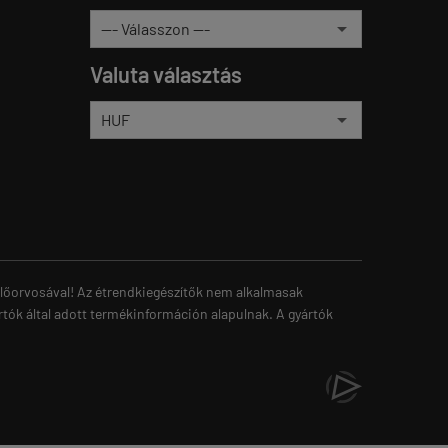
Valuta választás
zelőorvosával! Az étrendkiegészítők nem alkalmasak
rtók által adott termékinformáción alapulnak. A gyártók