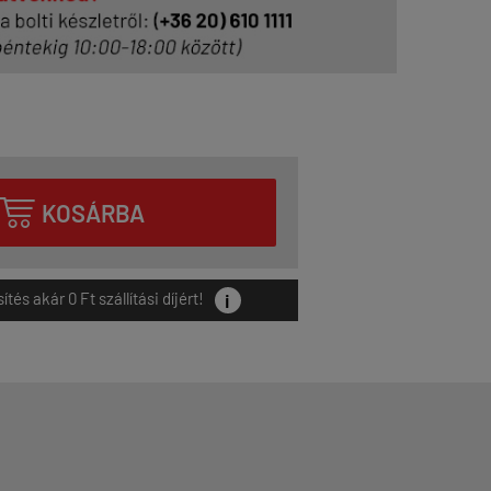

KOSÁRBA
i
és akár 0 Ft szállítási díjért!