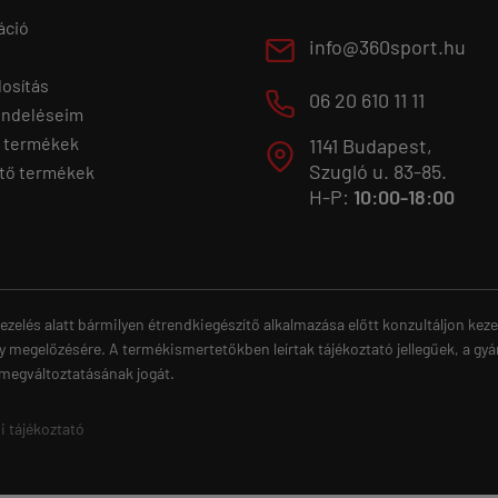
áció
E
info@360sport.hu
osítás
M
06 20 610 11 11
endeléseim
 termékek
1141 Budapest,
T
Szugló u. 83-85.
tő termékek
H-P:
10:00-18:00
ezelés alatt bármilyen étrendkiegészítő alkalmazása előtt konzultáljon ke
y megelőzésére. A termékismertetőkben leírtak tájékoztató jellegűek, a gyá
 megváltoztatásának jogát.
i tájékoztató