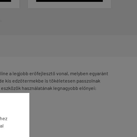
line a legjobb erőfejlesztő vonal, melyben egyaránt
de kis edzőtermekbe is tökéletesen passzolnak
Az eszközök használatának legnagyobb előnyei:
éhez
al