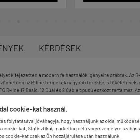
ÉNYEK
KÉRDÉSEK
lyet kifejezetten a modern felhasználók igényeire szabtak. Az R-
zönhetően az R-line termékek nagyobb terekbe is tökéletesek, 
 R-line 17 Basic, 12 Dual és 2 Cable típusú eszközt tartalmaz. 
ldal cookie-kat használ.
és folytatásával jóváhagyja, hogy használjunk az oldal működés
cookie-kat. Statisztikai, marketing célú vagy személyre szabáss
os cookie-kat csak az Ön hozzájárulása után használunk.