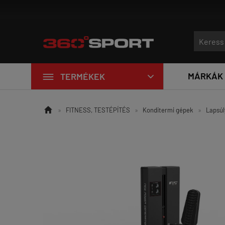
Új edzőtermi eszközök érkeztek a LivePro-tól!

MÁRKÁK
TERMÉKEK


»
FITNESS, TESTÉPÍTÉS
»
Konditermi gépek
»
Lapsúl