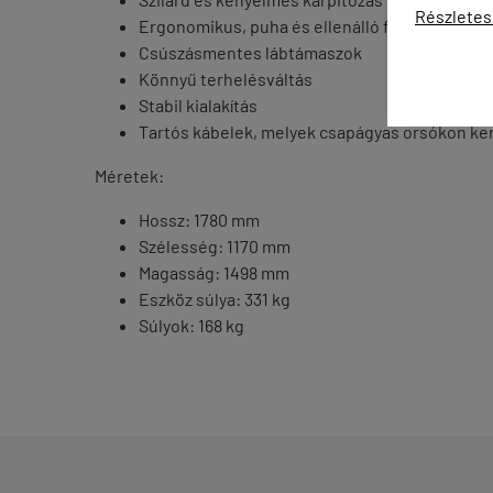
Részletes
Ergonomikus, puha és ellenálló fogantyúk
Csúszásmentes lábtámaszok
Könnyű terhelésváltás
Stabil kialakítás
Tartós kábelek, melyek csapágyas orsókon kere
Méretek:
Hossz: 1780 mm
Szélesség: 1170 mm
Magasság: 1498 mm
Eszköz súlya: 331 kg
Súlyok: 168 kg