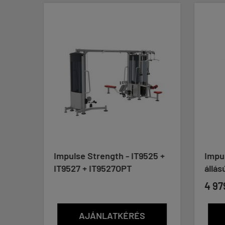
Impulse Strength - IT9525 +
Impul
IT9527 + IT9527OPT
állás
4 97
AJÁNLATKÉRÉS