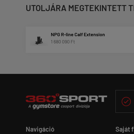
UTOLJÁRA MEGTEKINTETT 
NPG R-line Calf Extension
1 680 090 Ft

Navigáció
Saját 