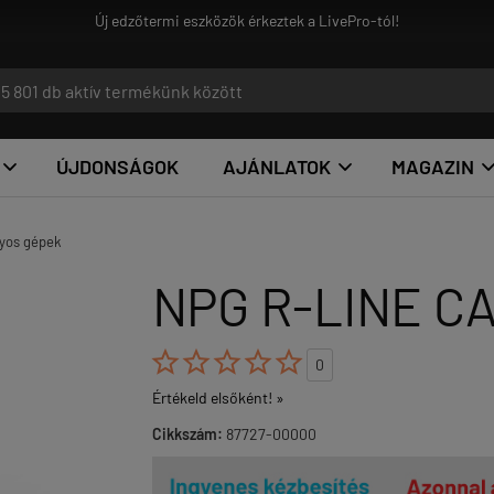
ÚJDONSÁGOK
AJÁNLATOK
MAGAZIN


yos gépek
NPG R-LINE C





0
Értékeld elsőként! »
Cikkszám:
87727-00000