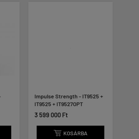
-
Impulse Strength - IT9525 +
Impu
IT9525 + IT9527OPT
Mult
3 599 000 Ft
1 57
KOSÁRBA
