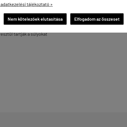
 adatkezelési tájékoztató »
Nem kötelezőek elutasítása
Elfogadom az összeset
sztül tartják a súlyokat