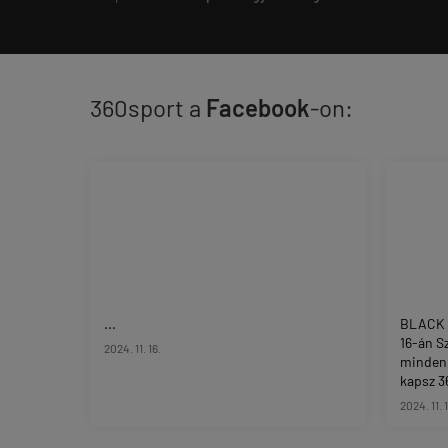
360sport a
Facebook
-on:
...
BLACK 
16-án S
2024. 11. 16.
minden
kapsz 36
2024. 11. 