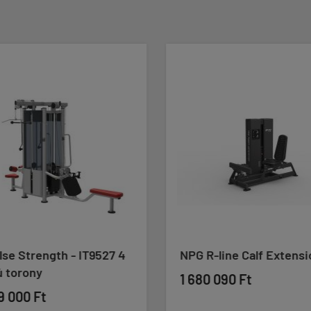
se Strength - IT9527 4
NPG R-line Calf Extensi
ú torony
1 680 090 Ft
9 000 Ft