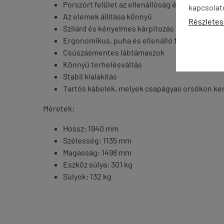
Porszórt felület az ellenállóság érdekében
kapcsolat
Az elemek állítása könnyű
Részletes
Szilárd és kényelmes kárpitozás
Ergonomikus, puha és ellenálló fogantyúk
Csúszásmentes lábtámaszok
Könnyű terhelésváltás
Stabil kialakítás
Tartós kábelek, melyek csapágyas orsókon kere
Méretek:
Hossz: 1940 mm
Szélesség: 1135 mm
Magasság: 1498 mm
Eszköz súlya: 301 kg
Súlyok: 132 kg