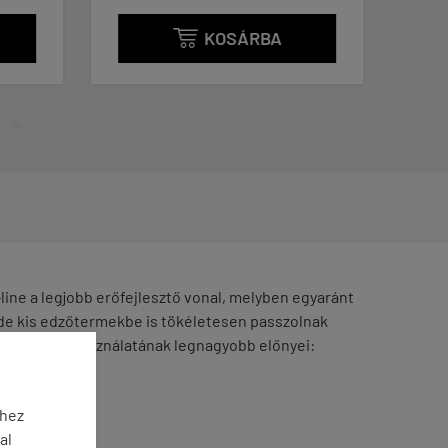
KOSÁRBA

line a legjobb erőfejlesztő vonal, melyben egyaránt
de kis edzőtermekbe is tökéletesen passzolnak
Az eszközök használatának legnagyobb előnyei:
éhez
al