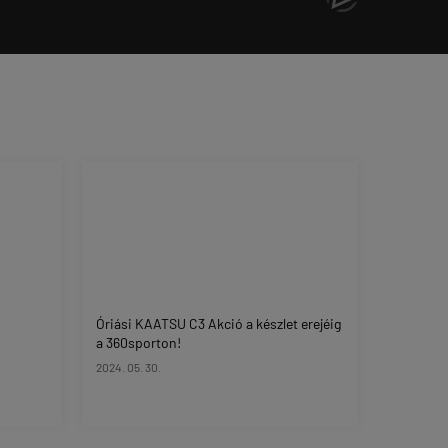
Óriási KAATSU C3 Akció a készlet erejéig
a 360sporton!
2024. 05. 30.