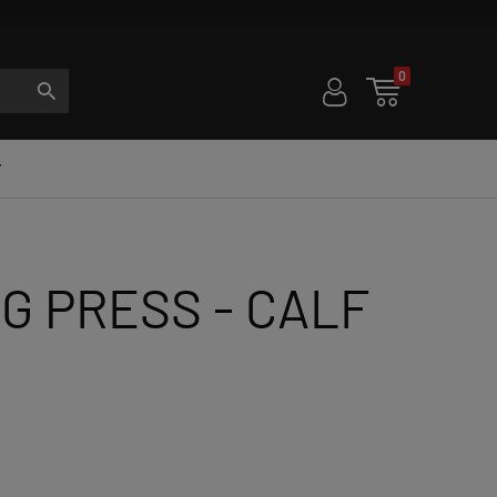
0
U

S

G PRESS - CALF