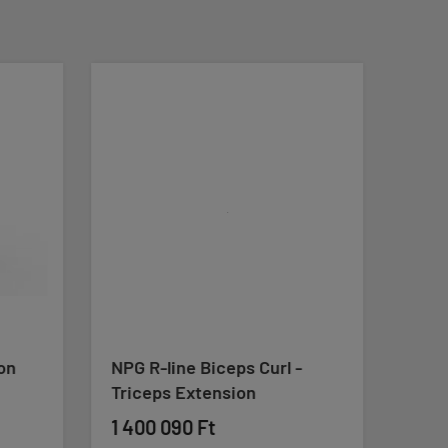
on
NPG R-line Biceps Curl -
Impu
Triceps Extension
IT95
1 400 090 Ft
3 59