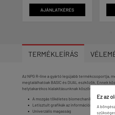
AJÁNLATKÉRÉS
TERMÉKLEÍRÁS
VÉLEM
Az NPG R-line a gyártó legújabb termékcsoportja, me
megtalálhatóak BASIC és DUAL eszközök. Ennek kös
helytakarékos kialakításunknak köszönhetően. Az NPG
Ez az o
A mozgás tökéletes biomechanikája
Letisztult grafikák az információs táblán
A böngész
Univerzális magasság
szükséges 