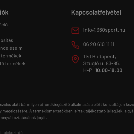
fiók
Kapcsolatfelvétel
áció
E
info@360sport.hu
osítás
M
06 20 610 11 11
endeléseim
 termékek
1141 Budapest,
T
Szugló u. 83-85.
tő termékek
H-P:
10:00-18:00
ezelés alatt bármilyen étrendkiegészítő alkalmazása előtt konzultáljon ke
y megelőzésére. A termékismertetőkben leírtak tájékoztató jellegűek, a gyá
 megváltoztatásának jogát.
i tájékoztató