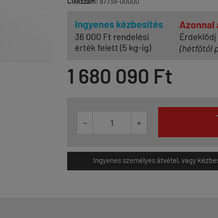
Cikkszám:
87739-00000
1 680 090 Ft


Ingyenes személyes átvétel, vagy kézbesít