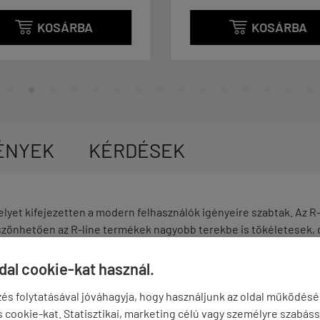
KOSÁRBA
KOSÁRBA


ÉNYEK
KÉRDÉSEK
lyet kifejezetten a modern felhasználók igényeire szabtak. Az R-
zönhetően az R-line termékek nagyobb terekbe is tökéletesek, 
 R-line 17 Basic, 12 Dual és 2 Cable típusú eszközt tartalmaz. 
ldal cookie-kat használ.
és folytatásával jóváhagyja, hogy használjunk az oldal működés
cookie-kat. Statisztikai, marketing célú vagy személyre szabáss