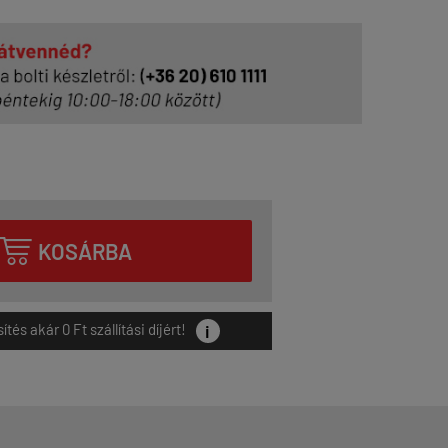

KOSÁRBA
i
és akár 0 Ft szállítási díjért!