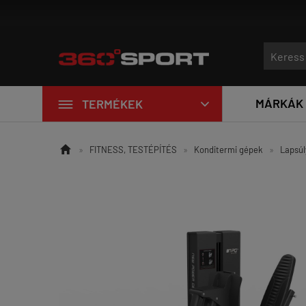

MÁRKÁK
TERMÉKEK


»
FITNESS, TESTÉPÍTÉS
»
Konditermi gépek
»
Lapsúl