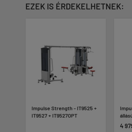
EZEK IS ÉRDEKELHETNEK:
Impulse Strength - IT9525 +
Impul
IT9527 + IT9527OPT
állás
4 97