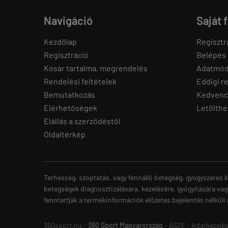
Navigáció
Saját 
Kezdőlap
Regisztr
Regisztráció
Belépés
Kosár tartalma, megrendelés
Adatmód
Rendelési feltételek
Eddigi r
Bemutatkozás
Kedvenc
Elérhetőségek
Letölthe
Elállás a szerződéstől
Oldaltérkép
Terhesség, szoptatás, vagy fennálló betegség, gyógyszeres k
betegségek diagnosztizálására, kezelésére, gyógyítására vag
fenntartják a termékinformációk előzetes bejelentés nélküli
360sport.hu -
360 Sport Magyarország
-
ÁSZF
-
Adatkezelés