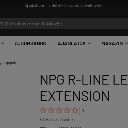
Új edzőtermi eszközök érkeztek a LivePro-tól!
ÚJDONSÁGOK
AJÁNLATOK
MAGAZIN


yos gépek
NPG R-LINE LE
EXTENSION





0
Értékeld elsőként! »