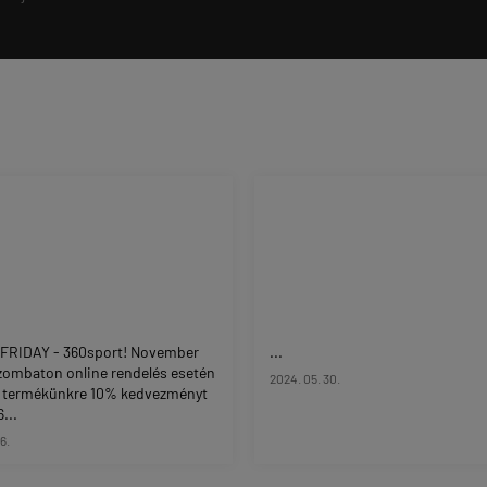
FRIDAY - 360sport! November
...
zombaton online rendelés esetén
2024. 05. 30.
 termékünkre 10% kedvezményt
...
16.