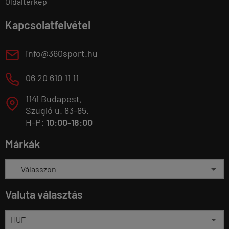
Oldaltérkép
Kapcsolatfelvétel
E
info@360sport.hu
M
06 20 610 11 11
1141 Budapest,
T
Szugló u. 83-85.
H-P:
10:00-18:00
Márkák
Valuta választás