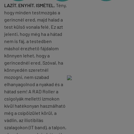
LAZÍT. ENYHÍT. ISMÉTEL.
Tény,
hogy minden testmozgás a
gerincnél ered, majd halad a
test külső vonala felé. Ez azt
jelenti, hogy még ha a hátad
nem is fáj, a testedben
máshol érezhető fájdalom
könnyen lehet, hogy a
gerincednél ered. Szóval, ha
könnyedén szeretnél
mozogni, nem szabad
elhanyagolnod a nyakad és a
hátad sem! A RAD Roller a
csigolyák melletti izmokon
kívül hatékonyan használható
még a csípőizület körül, a
vádlin, az iliotibilás
szalagokon (IT band), a talpon,