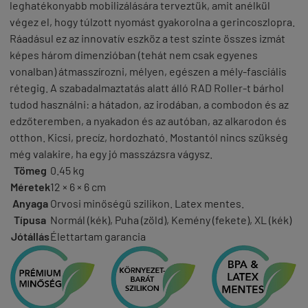
leghatékonyabb mobilizálására terveztük, amit anélkül
végez el, hogy túlzott nyomást gyakorolna a gerincoszlopra.
Ráadásul ez az innovatív eszköz a test szinte összes izmát
képes három dimenzióban (tehát nem csak egyenes
vonalban) átmasszírozni, mélyen, egészen a mély-fasciális
rétegig. A szabadalmaztatás alatt álló RAD Roller-t bárhol
tudod használni: a hátadon, az irodában, a combodon és az
edzőteremben, a nyakadon és az autóban, az alkarodon és
otthon. Kicsi, precíz, hordozható. Mostantól nincs szükség
még valakire, ha egy jó masszázsra vágysz.
Tömeg
0.45 kg
Méretek
12 × 6 × 6 cm
Anyaga
Orvosi minőségű szilikon. Latex mentes.
Típusa
Normál (kék), Puha (zöld), Kemény (fekete), XL (kék)
Jótállás
Élettartam garancia