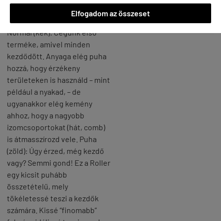
adductor-ok.
Elfogadom az összeset
MELYIKET VÁLASZD?
Normál (kék): Cégünk első
terméke, amivel minden
kezdődött. Anyaga elég puha
hozzá, hogy érzékeny
területeken is használd – mint
például a nyakad, – de
ugyanakkor elég kemény
ahhoz, hogy a nagyobb
izomcsoportokat (hát, comb)
is átmasszírozd vele. Puha
(zöld): Úgy érzed, még kezdő
vagy? Semmi gond! Ez a Roller
egy kicsit puhább
összetételű, mely
tökéletessé teszi a kezdők
számára. Kissé “finomabb”