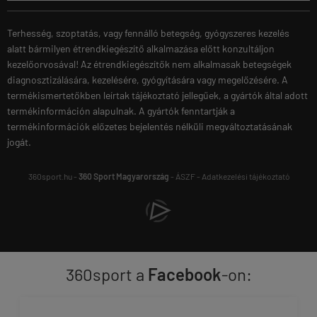
Terhesség, szoptatás, vagy fennálló betegség, gyógyszeres kezelés
alatt bármilyen étrendkiegészítő alkalmazása előtt konzultáljon
kezelőorvosával! Az étrendkiegészítők nem alkalmasak betegségek
diagnosztizálására, kezelésére, gyógyítására vagy megelőzésére. A
termékismertetőkben leírtak tájékoztató jellegűek, a gyártók által adott
termékinformáción alapulnak. A gyártók fenntartják a
termékinformációk előzetes bejelentés nélküli megváltoztatásának
jogát.
360sport.hu -
360 Sport Magyarország
-
ÁSZF
-
Adatkezelési tájékoztató
360sport a
Facebook
-on: