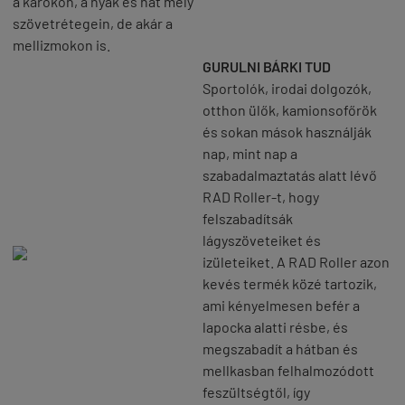
a karokon, a nyak és hát mély
szövetrétegein, de akár a
mellizmokon is.
GURULNI BÁRKI TUD
Sportolók, irodai dolgozók,
otthon ülők, kamionsofőrök
és sokan mások használják
nap, mint nap a
szabadalmaztatás alatt lévő
RAD Roller-t, hogy
felszabadítsák
lágyszöveteiket és
izületeiket. A RAD Roller azon
kevés termék közé tartozik,
ami kényelmesen befér a
lapocka alatti résbe, és
megszabadít a hátban és
mellkasban felhalmozódott
feszültségtől, így