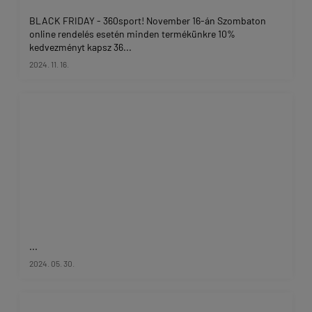
BLACK FRIDAY - 360sport! November 16-án Szombaton
online rendelés esetén minden termékünkre 10%
kedvezményt kapsz 36...
2024. 11. 16.
...
2024. 05. 30.