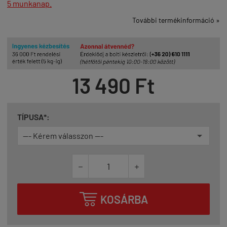
5 munkanap.
További termékinformáció »
13 490 Ft
TÍPUSA*:



KOSÁRBA