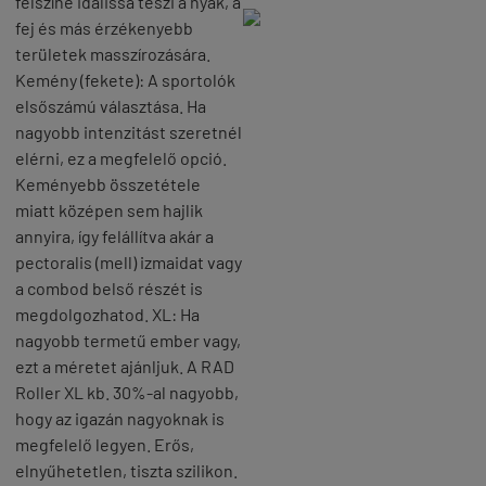
felszíne idálissá teszi a nyak, a
fej és más érzékenyebb
területek masszírozására.
Kemény (fekete): A sportolók
elsőszámú választása. Ha
nagyobb intenzitást szeretnél
elérni, ez a megfelelő opció.
Keményebb összetétele
miatt középen sem hajlik
annyira, így felállítva akár a
pectoralis (mell) izmaidat vagy
a combod belső részét is
megdolgozhatod. XL: Ha
nagyobb termetű ember vagy,
ezt a méretet ajánljuk. A RAD
Roller XL kb. 30%-al nagyobb,
hogy az igazán nagyoknak is
megfelelő legyen. Erős,
elnyűhetetlen, tiszta szilikon.