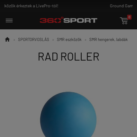
Ground Game - az igazi harcosoknak!
0


»
SPORTORVOSLÁS
»
SMR eszközök
»
SMR hengerek, labdák
RAD ROLLER