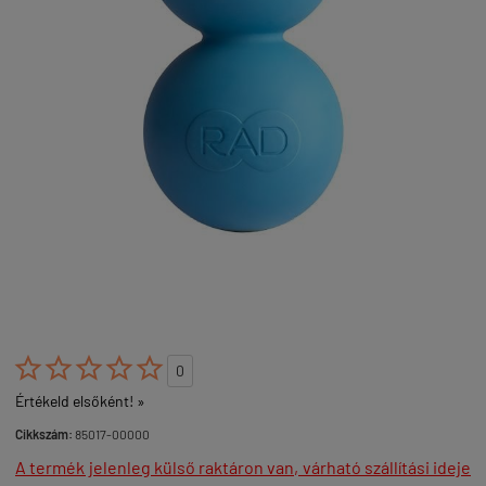





0
Értékeld elsőként! »
Cikkszám:
85017-00000
A termék jelenleg külső raktáron van, várható szállítási ideje