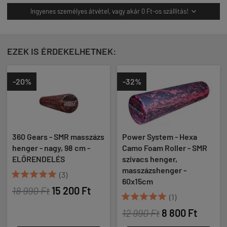
Ingyenes személyes átvétel, vagy akár 0 Ft-os szállítás!

EZEK IS ÉRDEKELHETNEK:
-20%
-32%
360 Gears - SMR masszázs
Power System - Hexa
henger - nagy, 98 cm -
Camo Foam Roller - SMR
ELŐRENDELÉS
szivacs henger,
masszázshenger -





(3)
60x15cm
18 990 Ft
15 200 Ft





(1)
12 990 Ft
8 800 Ft