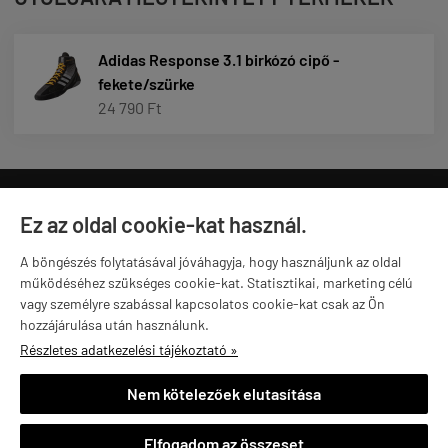
Adidas Response 3.1 birkózó cipő -
fekete/szürke
24 790 Ft
Ez az oldal cookie-kat használ.
A böngészés folytatásával jóváhagyja, hogy használjunk az oldal
működéséhez szükséges cookie-kat. Statisztikai, marketing célú
vagy személyre szabással kapcsolatos cookie-kat csak az Ön

hozzájárulása után használunk.
1992 ÓTA VAGYUNK A PIACON
Részletes adatkezelési tájékoztató »
Nem kötelezőek elutasítása
30 000 KG SÚLYT ADUNK EL ÉVENTE
Elfogadom az összeset