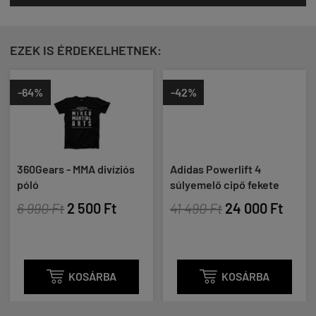
EZEK IS ÉRDEKELHETNEK:
-64%
-42%
360Gears - MMA divíziós
Adidas Powerlift 4
póló
súlyemelő cipő fekete
6 990 Ft
2 500 Ft
41 490 Ft
24 000 Ft

KOSÁRBA

KOSÁRBA