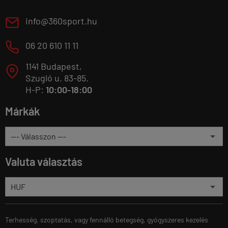
E
info@360sport.hu
M
06 20 610 11 11
1141 Budapest,
T
Szugló u. 83-85.
H-P:
10:00-18:00
Márkák
Valuta választás
Terhesség, szoptatás, vagy fennálló betegség, gyógyszeres kezelés