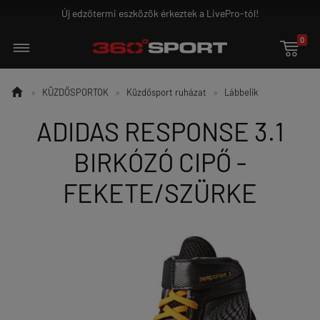
j edzőtermi eszközök érkeztek a LivePro-tól!
G
0


»
KÜZDŐSPORTOK
»
Küzdősport ruházat
»
Lábbelik
ADIDAS RESPONSE 3.1
BIRKÓZÓ CIPŐ -
FEKETE/SZÜRKE