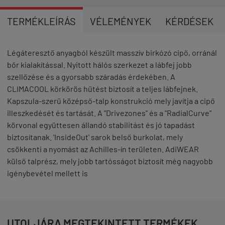
TERMÉKLEÍRÁS
VÉLEMÉNYEK
KÉRDÉSEK
Légáteresztő anyagból készült masszív birkózó cipő, orránál
bőr kialakítással. Nyitott hálós szerkezet a lábfej jobb
szellőzése és a gyorsabb száradás érdekében. A
CLIMACOOL körkörös hűtést biztosít a teljes lábfejnek.
Kapszula-szerű középső-talp konstrukció mely javítja a cipő
illeszkedését és tartását. A "Drivezones" és a "RadialCurve"
körvonal együttesen állandó stabilitást és jó tapadást
biztosítanak. 'InsideOut' sarok belső burkolat, mely
csökkenti a nyomást az Achilles-ín területen. AdiWEAR
külső talprész, mely jobb tartósságot biztosít még nagyobb
igénybevétel mellett is
UTOLJÁRA MEGTEKINTETT TERMÉKEK