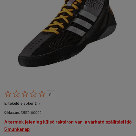





0
Értékeld elsőként! »
Cikkszám:
12539-00000
A termék jelenleg külső raktáron van, a várható szállítási idő
5 munkanap