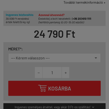
További termékinformáció »
24 790 Ft
MÉRET*:



KOSÁRBA
Ingyenes személyes átvétel, vagy akár 0 Ft-os szállítás!
