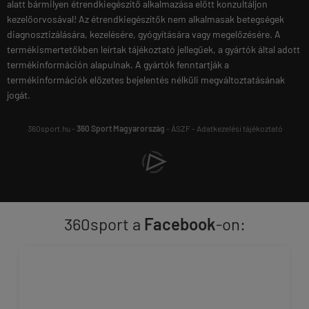
alatt bármilyen étrendkiegészítő alkalmazása előtt konzultáljon
kezelőorvosával! Az étrendkiegészítők nem alkalmasak betegségek
diagnosztizálására, kezelésére, gyógyítására vagy megelőzésére. A
termékismertetőkben leírtak tájékoztató jellegűek, a gyártók által adott
termékinformáción alapulnak. A gyártók fenntartják a
termékinformációk előzetes bejelentés nélküli megváltoztatásának
jogát.
360sport.hu -
360 Sport Magyarország
-
ÁSZF
-
Adatkezelési tájékoztató
360sport a
Facebook
-on: