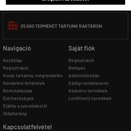
25 000 TERMÉKET TARTUNK RAKTÁRON
Navigáció
Saját fiók
Kezdőlap
Regisztráció
Regisztráció
Belépés
Kosár tartalma, megrendelés
Adatmódosítás
Rendelési feltételek
Eddigi rendeléseim
Bemutatkozás
Kedvenc termékek
Elérhetőségek
Letölthető termékek
Elállás a szerződéstől
Oldaltérkép
Kapcsolatfelvétel