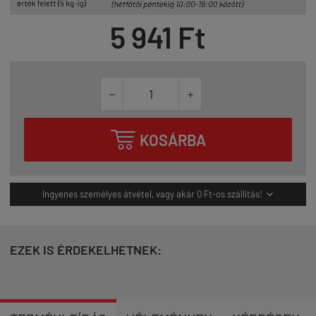
5 941 Ft



KOSÁRBA
Ingyenes személyes átvétel, vagy akár 0 Ft-os szállítás!

EZEK IS ÉRDEKELHETNEK: