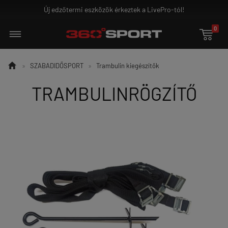
Új edzőtermi eszközök érkeztek a LivePro-tól!
0


»
SZABADIDŐSPORT
»
Trambulin kiegészítők
TRAMBULINRÖGZÍTŐ