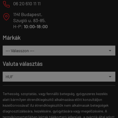
M
06 20 610 11 11
1141 Budapest,
T
Szugló u. 83-85.
H-P:
10:00-18:00
Márkák
Valuta választás
Terhesség, szoptatás, vagy fennálló betegség, gyógyszeres kezelés
alatt bármilyen étrendkiegészítő alkalmazása előtt konzultáljon
kezelőorvosával! Az étrendkiegészítők nem alkalmasak betegségek
diagnosztizálására, kezelésére, gyógyítására vagy megelőzésére. A
termékismertetőkben leírtak tájékoztató jellegűek, a gyártók által adott