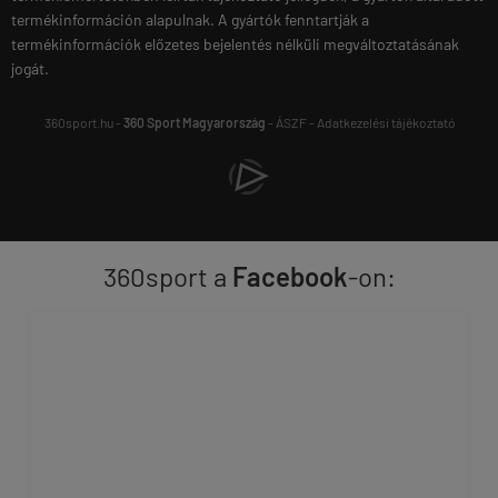
termékinformáción alapulnak. A gyártók fenntartják a
termékinformációk előzetes bejelentés nélküli megváltoztatásának
jogát.
360sport.hu -
360 Sport Magyarország
-
ÁSZF
-
Adatkezelési tájékoztató
360sport a
Facebook
-on: