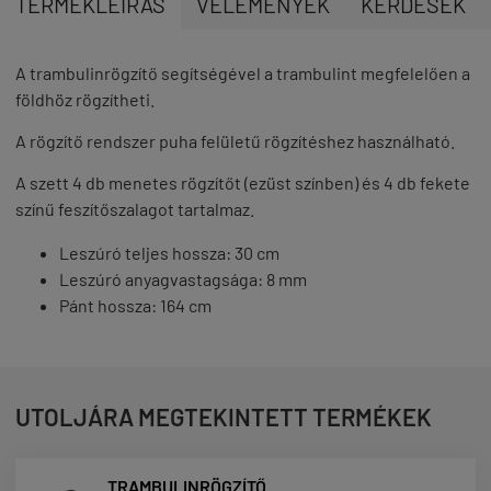
TERMÉKLEÍRÁS
VÉLEMÉNYEK
KÉRDÉSEK
A trambulinrögzítő segítségével a trambulint megfelelően a
földhöz rögzítheti.
A rögzítő rendszer puha felületű rögzítéshez használható.
A szett 4 db menetes rögzítőt (ezüst színben) és 4 db fekete
színű feszítőszalagot tartalmaz.
Leszúró teljes hossza: 30 cm
Leszúró anyagvastagsága: 8 mm
Pánt hossza: 164 cm
UTOLJÁRA MEGTEKINTETT TERMÉKEK
TRAMBULINRÖGZÍTŐ