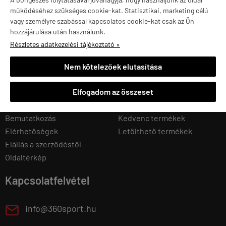
25 000 TERMÉKET TARTUNK RAKTÁRON
működéséhez szükséges cookie-kat. Statisztikai, marketing célú
vagy személyre szabással kapcsolatos cookie-kat csak az Ön
hozzájárulása után használunk.
Navigáció
Saját fiók
Részletes adatkezelési tájékoztató »
Kezdőlap
Regisztráció
Nem kötelezőek elutasítása
Regisztráció
Belépés
Elfogadom az összeset
Kosár tartalma, megrendelés
Adatmódosítás
Rendelési feltételek
Eddigi rendeléseim
Bemutatkozás
Kedvenc termékek
Elérhetőségek
Letölthető termékek
Elállás a szerződéstől
Oldaltérkép
Kapcsolatfelvétel
E
info@360sport.hu