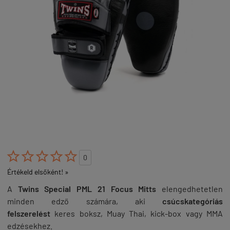





0
Értékeld elsőként! »
A
Twins Special PML 21 Focus Mitts
elengedhetetlen
minden edző számára, aki
csúcskategóriás
felszerelést
keres boksz, Muay Thai, kick-box vagy MMA
edzésekhez.