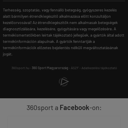
Terhesség, szoptatás, vagy fennálló betegség, gyógyszeres kezelés
alatt bármilyen étrendkiegészítő alkalmazása előtt konzultáljon
kezelőorvosával! Az étrendkiegészítők nem alkalmasak betegségek
diagnosztizálására, kezelésére, gyógyítására vagy megelőzésére. A
termékismertetőkben leírtak tájékoztató jellegűek, a gyártók által adott
termékinformáción alapulnak. A gyártók fenntartják a
termékinformációk előzetes bejelentés nélküli megváltoztatásának
jogát.
360sport.hu -
360 Sport Magyarország
-
ÁSZF
-
Adatkezelési tájékoztató
360sport a
Facebook
-on: