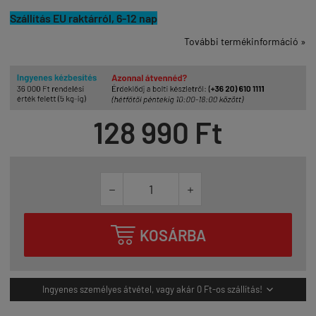
Szállítás EU raktárról, 6-12 nap
További termékinformáció »
128 990 Ft



KOSÁRBA
Ingyenes személyes átvétel, vagy akár 0 Ft-os szállítás!
