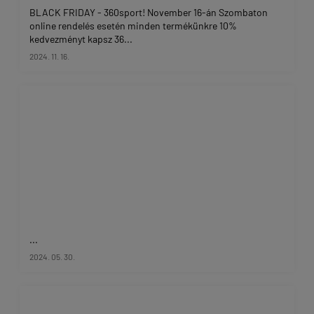
BLACK FRIDAY - 360sport! November 16-án Szombaton
online rendelés esetén minden termékünkre 10%
kedvezményt kapsz 36...
2024. 11. 16.
...
2024. 05. 30.