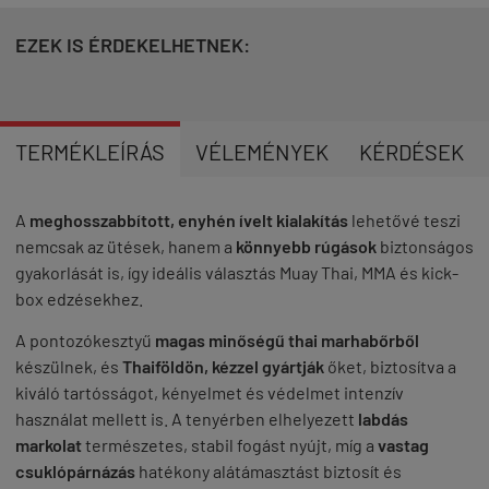
EZEK IS ÉRDEKELHETNEK:
TERMÉKLEÍRÁS
VÉLEMÉNYEK
KÉRDÉSEK
A
meghosszabbított, enyhén ívelt kialakítás
lehetővé teszi
nemcsak az ütések, hanem a
könnyebb rúgások
biztonságos
gyakorlását is, így ideális választás Muay Thai, MMA és kick-
box edzésekhez.
A pontozókesztyű
magas minőségű thai marhabőrből
készülnek, és
Thaiföldön, kézzel gyártják
őket, biztosítva a
kiváló tartósságot, kényelmet és védelmet intenzív
használat mellett is. A tenyérben elhelyezett
labdás
markolat
természetes, stabil fogást nyújt, míg a
vastag
csuklópárnázás
hatékony alátámasztást biztosít és