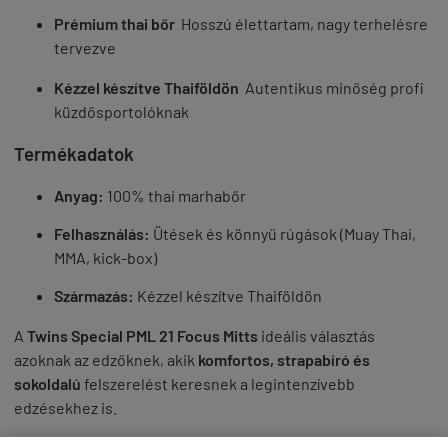
Prémium thai bőr
Hosszú élettartam, nagy terhelésre
tervezve
Kézzel készítve Thaiföldön
Autentikus minőség profi
küzdősportolóknak
Termékadatok
Anyag:
100% thai marhabőr
Felhasználás:
Ütések és könnyű rúgások (Muay Thai,
MMA, kick-box)
Származás:
Kézzel készítve Thaiföldön
A
Twins Special PML 21 Focus Mitts
ideális választás
azoknak az edzőknek, akik
komfortos, strapabíró és
sokoldalú
felszerelést keresnek a legintenzívebb
edzésekhez is.