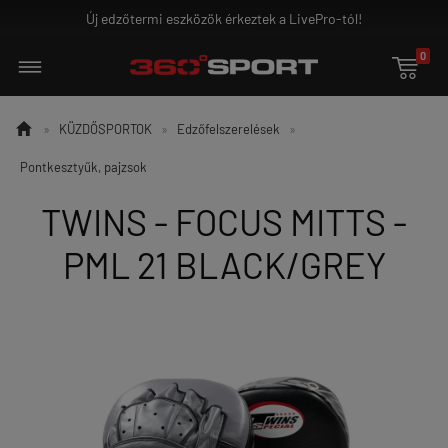
eztek a LivePro-tól!
Ground Game - az igazi h
0


»
KÜZDŐSPORTOK
»
Edzőfelszerelések
»
Pontkesztyűk, pajzsok
TWINS - FOCUS MITTS -
PML 21 BLACK/GREY