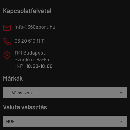
Kapcsolatfelvétel
E
info@360sport.hu
M
06 20 610 11 11
1141 Budapest,
T
Szugló u. 83-85.
H-P:
10:00-18:00
Márkák
Valuta választás