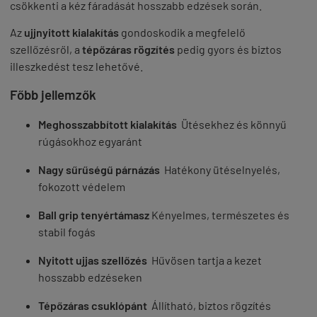
csökkenti a kéz fáradását hosszabb edzések során.
Az
ujjnyitott kialakítás
gondoskodik a megfelelő
szellőzésről, a
tépőzáras rögzítés
pedig gyors és biztos
illeszkedést tesz lehetővé.
Főbb jellemzők
Meghosszabbított kialakítás
Ütésekhez és könnyű
rúgásokhoz egyaránt
Nagy sűrűségű párnázás
Hatékony ütéselnyelés,
fokozott védelem
Ball grip tenyértámasz
Kényelmes, természetes és
stabil fogás
Nyitott ujjas szellőzés
Hűvösen tartja a kezet
hosszabb edzéseken
Tépőzáras csuklópánt
Állítható, biztos rögzítés