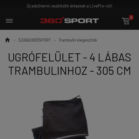
a LivePro-tól!
Ground Game - az igazi harcos
0


»
SZABADIDŐSPORT
»
Trambulin kiegészítők
UGRÓFELÜLET - 4 LÁBAS
TRAMBULINHOZ - 305 CM