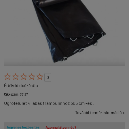





0
Értékeld elsőként! »
Cikkszám:
33127
Ugrófelület 4 lábas trambulinhoz 305 cm -es .
További termékinformáció »