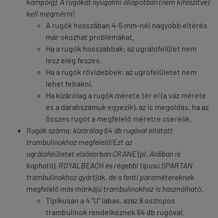
kampóig). A rugókat
nyugalmi állapotban
(nem kifeszítve)
kell megmérni!
A rugók hosszában 4-5 mm-nél nagyobb eltérés
már okozhat problémákat.
Ha a rugók hosszabbak: az ugrálófelület nem
lesz elég feszes.
Ha a rugók rövidebbek: az ugrófelületet nem
lehet felrakni.
Ha kizárólag a rugók mérete tér el (a váz mérete
és a darabszámuk egyezik), az is megoldás, ha
az
összes rugót a megfelelő méretre cserélik.
Rugók száma: kizárólag
64 db rugóval
ellátott
trambulinokhoz megfelelő!Ezt az
ugrálófelületet
elsősorban CRANE
(pl.
Aldiban
is
kapható), ROYALBEACH és régebbi típusú SPARTAN
trambulinokhoz gyártják, de a fenti paramétereknek
megfelelő más márkájú trambulinokhoz is használható.
Tipikusan a 4 "U" lábas, azaz 8 oszlopos
trambulinok rendelkeznek 64 db rugóval.