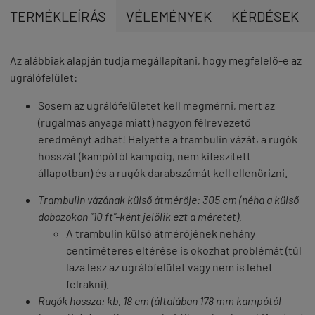
TERMÉKLEÍRÁS
VÉLEMÉNYEK
KÉRDÉSEK
Az alábbiak alapján tudja megállapítani, hogy megfelelő-e az
ugrálófelület:
Sosem az ugrálófelületet kell megmérni
, mert az
(rugalmas anyaga miatt) nagyon félrevezető
eredményt adhat! Helyette a trambulin vázát, a rugók
hosszát (kampótól kampóig, nem kifeszített
állapotban) és a rugók darabszámát kell ellenőrizni.
Trambulin vázának
külső átmérője: 305 cm
(néha a külső
dobozokon "10 ft"-ként jelölik ezt a méretet).
A trambulin külső átmérőjének nehány
centiméteres eltérése is okozhat problémát (túl
laza lesz az ugrálófelület vagy nem is lehet
felrakni).
Rugók hossza:
kb. 18 cm
(
általában 178 mm
kampótól