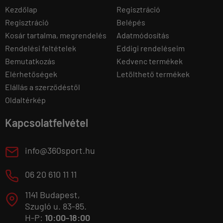
Kezdőlap
Regisztráció
Regisztráció
Belépés
Kosár tartalma, megrendelés
Adatmódosítás
Rendelési feltételek
Eddigi rendeléseim
Bemutatkozás
Kedvenc termékek
Elérhetőségek
Letölthető termékek
Elállás a szerződéstől
Oldaltérkép
Kapcsolatfelvétel
E
info@360sport.hu
M
06 20 610 11 11
1141 Budapest,
T
Szugló u. 83-85.
H-P:
10:00-18:00