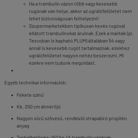
Ha a trambulin vázon több vagy kevesebb
rugónak van helye, akkor az ugrálófelületet nem
lehet biztonságosan felhelyezni!
Szupermarketekben tipikusan kevés rugóval
ellátott trambulinokat árulnak. Ezek a márkák (pl.
Tescoban is kapható PLUM) általában 54 vagy
annál is kevesebb rugót tartalmaznak, ezekhez
ugrálófelületet nagyon nehéz beszerezni. Mi
ezekre nem tudunk megoldást.
Egyéb technikai információk:
Fekete színű
Kb. 250 cm átmérőjű
Nagyon sűrű szövésű, rendkívül strapabíró propilén
anyag
Terhelhetőség: 150 kg. (A trambulin vázának