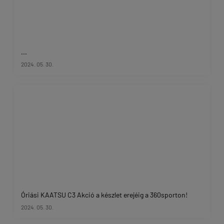
...
2024. 05. 30.
Óriási KAATSU C3 Akció a készlet erejéig a 360sporton!
2024. 05. 30.