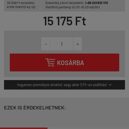
15 175 Ft



KOSÁRBA
Ingyenes személyes átvétel, vagy akár 0 Ft-os szállítás!

EZEK IS ÉRDEKELHETNEK: