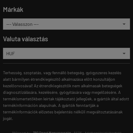
Márkák
Valuta választás
Terhesség, szoptatás, vagy fennálló betegség, gyógyszeres kezelés
alatt bármilyen étrendkiegészítő alkalmazása előtt konzultáljon
kezelőorvosával! Az étrendkiegészítők nem alkalmasak betegségek
diagnosztizálására, kezelésére, gyógyítására vagy megelőzésére. A
termékismertetőkben leírtak tájékoztató jellegűek, a gyártók által adott
termékinformáción alapulnak. A gyártók fenntartják a
termékinformációk előzetes bejelentés nélküli megváltoztatásának
jogát.
360sport.hu -
360 Sport Magyarország
-
ÁSZF
-
Adatkezelési tájékoztató