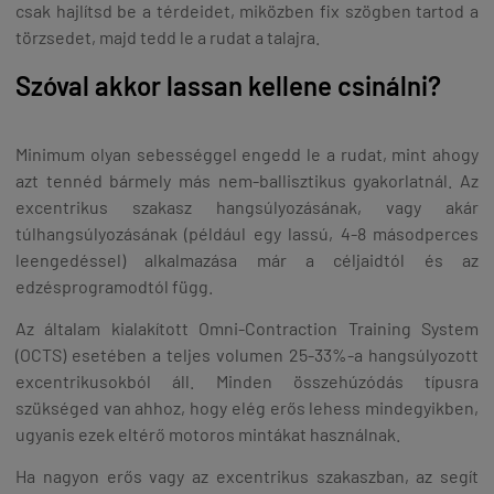
csak hajlítsd be a térdeidet, miközben fix szögben tartod a
törzsedet, majd tedd le a rudat a talajra.
Szóval akkor lassan kellene csinálni?
Minimum olyan sebességgel engedd le a rudat, mint ahogy
azt tennéd bármely más nem-ballisztikus gyakorlatnál. Az
excentrikus szakasz hangsúlyozásának, vagy akár
túlhangsúlyozásának (például egy lassú, 4-8 másodperces
leengedéssel) alkalmazása már a céljaidtól és az
edzésprogramodtól függ.
Az általam kialakított Omni-Contraction Training System
(OCTS) esetében a teljes volumen 25-33%-a hangsúlyozott
excentrikusokból áll. Minden összehúzódás típusra
szükséged van ahhoz, hogy elég erős lehess mindegyikben,
ugyanis ezek eltérő motoros mintákat használnak.
Ha nagyon erős vagy az excentrikus szakaszban, az segít