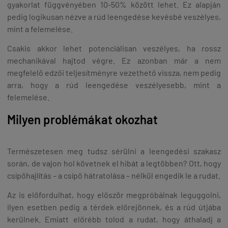
gyakorlat függvényében 10-50% között lehet. Ez alapján
pedig logikusan nézve a rúd leengedése kevésbé veszélyes,
mint a felemelése.
Csakis akkor lehet potenciálisan veszélyes, ha rossz
mechanikával hajtod végre. Ez azonban már a nem
megfelelő edzői teljesítményre vezethető vissza, nem pedig
arra, hogy a rúd leengedése veszélyesebb, mint a
felemelése.
Milyen problémákat okozhat
Természetesen meg tudsz sérülni a leengedési szakasz
során, de vajon hol követnek el hibát a legtöbben? Ott, hogy
csípőhajlítás – a csípő hátratolása – nélkül engedik le a rudat.
Az is előfordulhat, hogy először megpróbálnak leguggolni,
ilyen esetben pedig a térdek előrejönnek, és a rúd útjába
kerülnek. Emiatt előrébb tolod a rudat, hogy áthaladj a