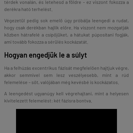
térdek vonalán, és letehesd a földre – ez viszont fokozza a
derékra ható terhelést.
Végezetül pedig sok emelő úgy próbálja leengedi a rudat,
hogy csak derékban hajlik előre. Ha viszont nem mozgatják
közben hátrafelé a csípőjüket, a hátukat púposítani fogják,
ami tovább fokozza a sérülés kockázatát.
Hogyan engedjük le a súlyt
Ha a felhúzás excentrikus fázisát megfelelően hajtjuk végre,
akkor semmivel sem lesz veszélyesebb, mint a rúd
felemelése – sőt, valójában még kevésbé is kockázatos.
A leengedést ugyanúgy kell végrehajtani, mint a helyesen
kivitelezett felemelést: két fázisra bontva.