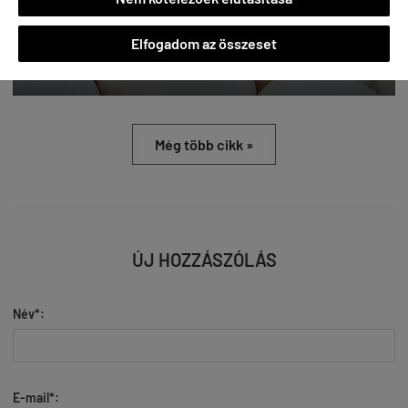
Táplálkozás
Egyél koleszterint a gyorsabb
Elfogadom az összeset
izomépítéshez (Calvin Huynh)
Még több cikk »
ÚJ HOZZÁSZÓLÁS
Név*:
E-mail*: