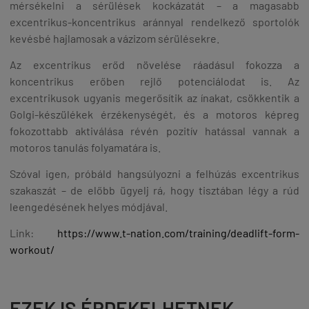
mérsékelni a sérülések kockázatát – a magasabb
excentrikus-koncentrikus aránnyal rendelkező sportolók
kevésbé hajlamosak a vázizom sérülésekre.
Az excentrikus erőd növelése ráadásul fokozza a
koncentrikus erőben rejlő potenciálodat is. Az
excentrikusok ugyanis megerősítik az ínakat, csökkentik a
Golgi-készülékek érzékenységét, és a motoros képreg
fokozottabb aktiválása révén pozitív hatással vannak a
motoros tanulás folyamatára is.
Szóval igen, próbáld hangsúlyozni a felhúzás excentrikus
szakaszát – de előbb ügyelj rá, hogy tisztában légy a rúd
leengedésének helyes módjával.
Link:
https://www.t-nation.com/training/deadlift-form-
workout/
EZEK IS ÉRDEKELHETNEK