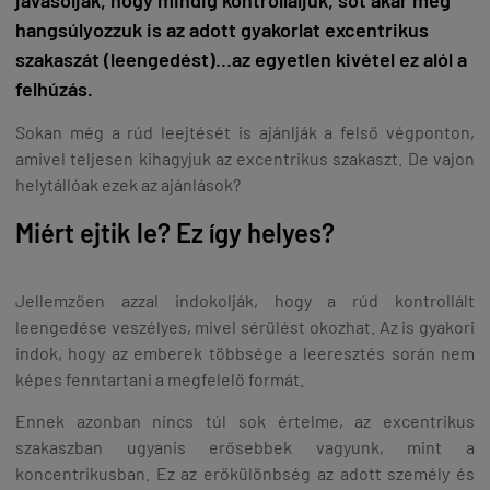
hangsúlyozzuk is az adott gyakorlat excentrikus
szakaszát (leengedést)…az egyetlen kivétel ez alól a
felhúzás.
Sokan még a rúd leejtését is ajánlják a felső végponton,
amivel teljesen kihagyjuk az excentrikus szakaszt. De vajon
helytállóak ezek az ajánlások?
Miért ejtik le? Ez így helyes?
Jellemzően azzal indokolják, hogy a rúd kontrollált
leengedése veszélyes, mivel sérülést okozhat. Az is gyakori
indok, hogy az emberek többsége a leeresztés során nem
képes fenntartani a megfelelő formát.
Ennek azonban nincs túl sok értelme, az excentrikus
szakaszban ugyanis erősebbek vagyunk, mint a
koncentrikusban. Ez az erőkülönbség az adott személy és