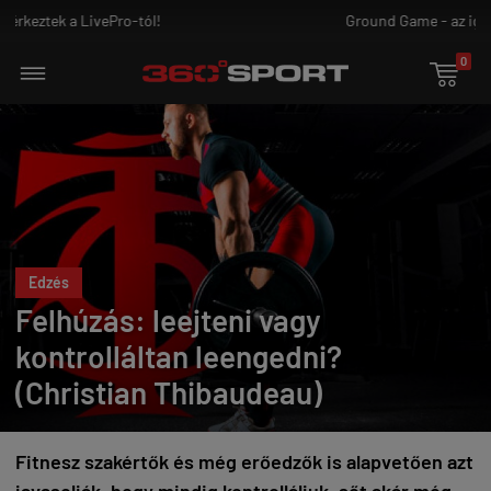
Ground Game - az igazi harcosoknak!
0

Edzés
Felhúzás: leejteni vagy
kontrolláltan leengedni?
(Christian Thibaudeau)
Fitnesz szakértők és még erőedzők is alapvetően azt
javasolják, hogy mindig kontrolláljuk, sőt akár még