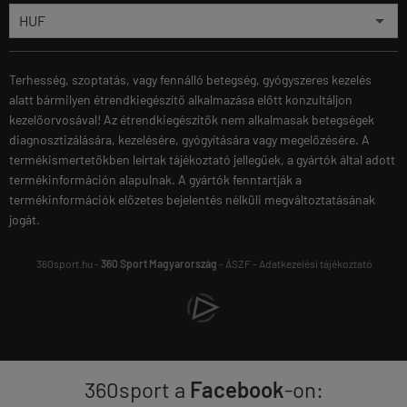
Terhesség, szoptatás, vagy fennálló betegség, gyógyszeres kezelés
alatt bármilyen étrendkiegészítő alkalmazása előtt konzultáljon
kezelőorvosával! Az étrendkiegészítők nem alkalmasak betegségek
diagnosztizálására, kezelésére, gyógyítására vagy megelőzésére. A
termékismertetőkben leírtak tájékoztató jellegűek, a gyártók által adott
termékinformáción alapulnak. A gyártók fenntartják a
termékinformációk előzetes bejelentés nélküli megváltoztatásának
jogát.
360sport.hu -
360 Sport Magyarország
-
ÁSZF
-
Adatkezelési tájékoztató
360sport a
Facebook
-on: