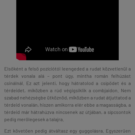
Elsőként a felső pozíciótól leengeded a rudat közvetlenül a
térdek vonala alá – pont úgy, mintha román felhúzást
csinálnál. Ez azt jelenti, hogy hátratolod a csípődet és a
térdeidet, miközben a rúd végigsiklik a combjaidon. Nem
szabad nehézségbe ütköznöd, miközben a rudat átjuttatod a
térdeid vonalán, hiszen amikorra elér ebbe a magasságba, a
térdeid már hátrahúzva nincsenek az útjában, a sípcsontok
pedig merőlegesek a talajra.
Ezt követően pedig átváltasz egy guggolásra. Egyszerűen