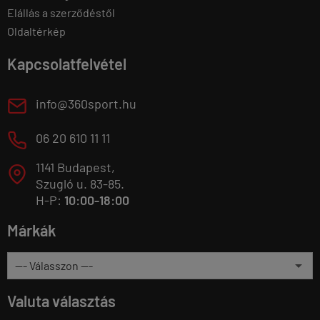
Elállás a szerződéstől
Oldaltérkép
Kapcsolatfelvétel
E
info@360sport.hu
M
06 20 610 11 11
1141 Budapest,
T
Szugló u. 83-85.
H-P:
10:00-18:00
Márkák
Valuta választás