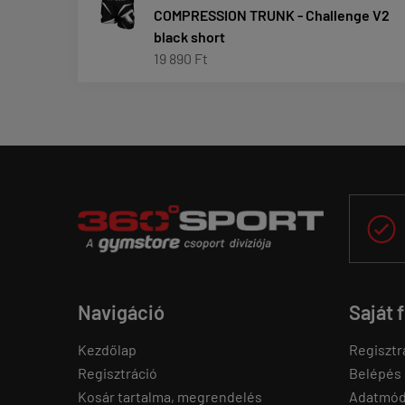
COMPRESSION TRUNK - Challenge V2
black short
19 890 Ft

Navigáció
Saját 
Kezdőlap
Regisztr
Regisztráció
Belépés
Kosár tartalma, megrendelés
Adatmód