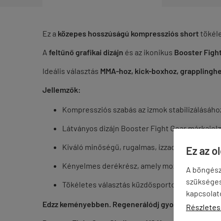
Ez a
közepes hosszúságú kompressziós short
tökéle
A
feltűnő grafikai dizájn
és az ikonikus
Booster Fight
Ideális választás
MMA-hoz, kick-boxhoz, grapplinghe
Jellemzők:
Kompressziós szabás az izmok stabilizálásáho
Látványos dizájn Booster Fight Gear márkajel
Kiváló minőségű, rugalmas, izzadságelvezető
Ez az o
Kényelmes derékrész, amely mozgás közben is
A böngész
szükséges 
Tökéletes választás küzdősportokhoz és mind
kapcsolat
Edzz keményebben. Regenerálódj gyorsabban. Nézz 
Részletes