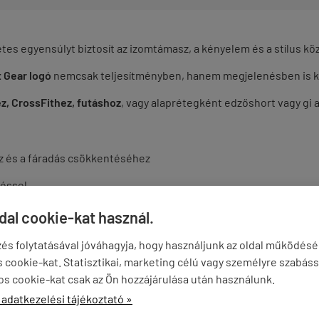
tes egyensúlyt biztosít az izomtámasz, a kényelem és a stílus köz
 Gear logó
nemcsak teljesítményben, hanem megjelenésben is k
z, CrossFithez, futáshoz
, vagy alaprétegként edzőshort vagy gi a
z és a fáradás csökkentéséhez
zéssel
 anyag
ldal cookie-kat használ.
 a helyén marad
és folytatásával jóváhagyja, hogy használjunk az oldal működés
cookie-kat. Statisztikai, marketing célú vagy személyre szabáss
en aktív edzéshez
os cookie-kat csak az Ön hozzájárulása után használunk.
ki profin.
 adatkezelési tájékoztató »