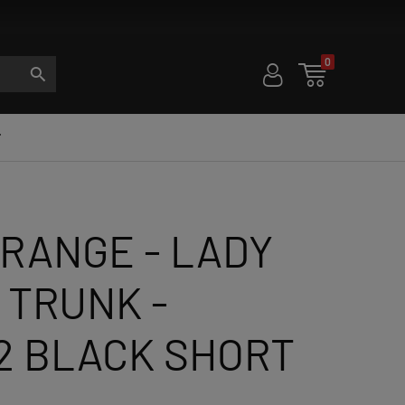
0
U

S

RANGE - LADY
 TRUNK -
2 BLACK SHORT