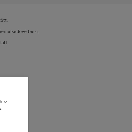
ött.
iemelkedővé teszi.
latt.
éhez
al