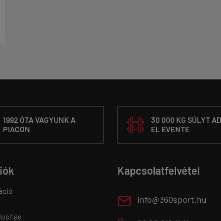
1992 ÓTA VAGYUNK A
30 000 KG SÚLYT A
PIACON
EL ÉVENTE
fiók
Kapcsolatfelvétel
áció
E
info@360sport.hu
osítás