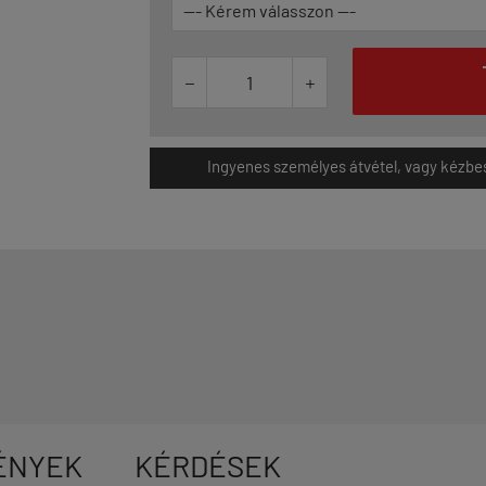


Ingyenes személyes átvétel, vagy kézbesít
ÉNYEK
KÉRDÉSEK