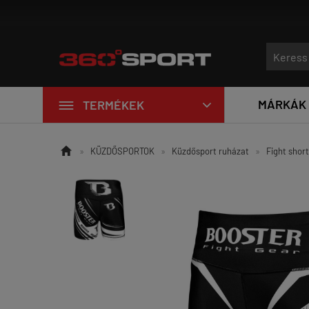
Új edzőtermi eszközök érkezt

MÁRKÁK
TERMÉKEK


»
KÜZDŐSPORTOK
»
Küzdősport ruházat
»
Fight shor