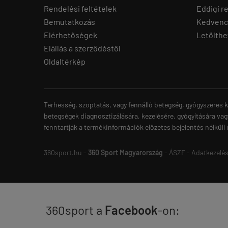
Rendelési feltételek
Eddigi r
Bemutatkozás
Kedvenc
Elérhetőségek
Letölthe
Elállás a szerződéstől
Oldaltérkép
Terhesség, szoptatás, vagy fennálló betegség, gyógyszeres k
betegségek diagnosztizálására, kezelésére, gyógyítására vag
fenntartják a termékinformációk előzetes bejelentés nélküli
360sport.hu -
360 Sport Magyarország
-
ÁSZF
-
Adatkezelés
360sport a
Facebook
-on: