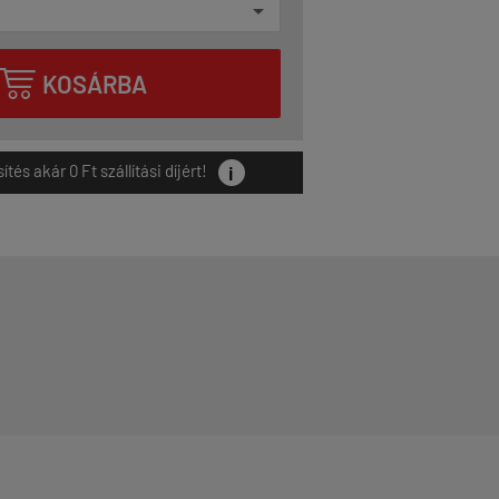

KOSÁRBA
i
és akár 0 Ft szállítási díjért!