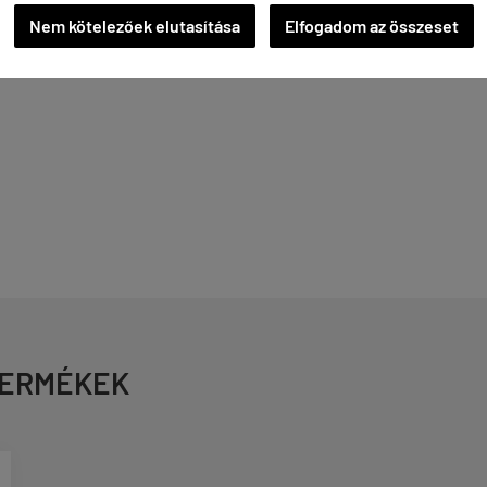
vidnadrág
Nem kötelezőek elutasítása
Elfogadom az összeset
TERMÉKEK