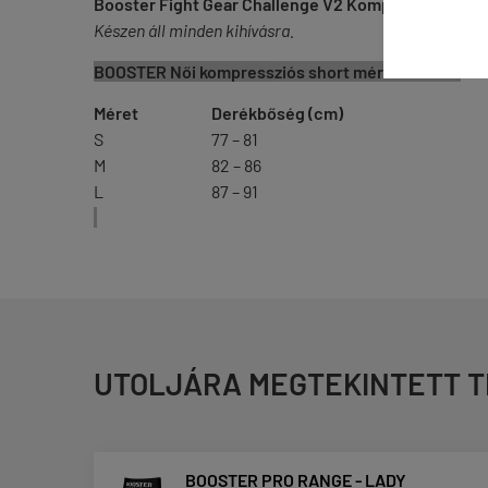
Booster Fight Gear Challenge V2 Kompressziós Rö
Készen áll minden kihívásra.
BOOSTER Női kompressziós short mérettáblázat
Méret
Derékbőség (cm)
S
77 – 81
M
82 – 86
L
87 – 91
UTOLJÁRA MEGTEKINTETT 
BOOSTER PRO RANGE - LADY