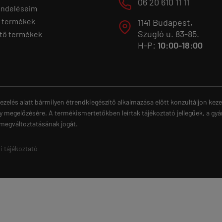
M
06 20 610 11 11
endeléseim
 termékek
1141 Budapest,
T
Szugló u. 83-85.
tő termékek
H-P:
10:00-18:00
ezelés alatt bármilyen étrendkiegészítő alkalmazása előtt konzultáljon ke
y megelőzésére. A termékismertetőkben leírtak tájékoztató jellegűek, a gyá
 megváltoztatásának jogát.
i tájékoztató