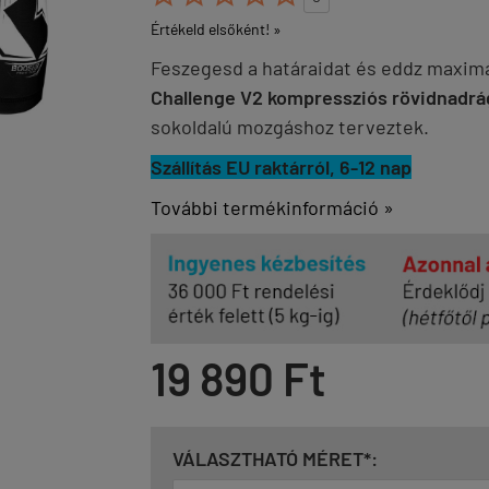
Értékeld elsőként! »
Feszegesd a határaidat és eddz maxim
Challenge V2 kompressziós rövidnadr
sokoldalú mozgáshoz terveztek.
Szállítás EU raktárról, 6-12 nap
További termékinformáció »
19 890 Ft
VÁLASZTHATÓ MÉRET*: