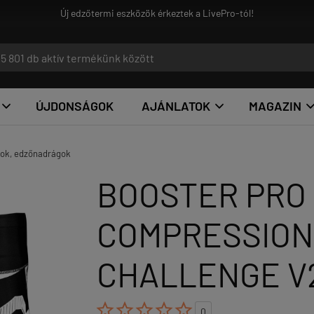
ek a LivePro-tól!
ÚJDONSÁGOK
AJÁNLATOK
MAGAZIN


tok, edzőnadrágok
BOOSTER PRO 
COMPRESSION
CHALLENGE V





0